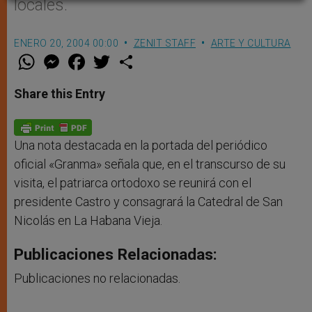
locales.
ENERO 20, 2004 00:00
ZENIT STAFF
ARTE Y CULTURA
W
M
F
T
S
h
e
a
w
h
a
s
c
i
a
t
s
e
t
r
Share this Entry
s
e
b
t
e
A
n
o
e
p
g
o
r
p
e
k
r
Una nota destacada en la portada del periódico
oficial «Granma» señala que, en el transcurso de su
visita, el patriarca ortodoxo se reunirá con el
presidente Castro y consagrará la Catedral de San
Nicolás en La Habana Vieja.
Publicaciones Relacionadas:
Publicaciones no relacionadas.