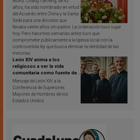
Mons. Chang Yanfeng, de 42
años, ha sido nombrado en virtud
del Acuerdo entre China y la Santa
Sede para una diócesis que
llevaba veinte años sin pastor. La ordenación tuvo lugar
hoy. Pero hace tres semanas antes tuvo que
comprometer públicamente a la Iglesia local con la
controvertida ley que busca eliminar la identidad de las
minorías.
León XIV anima a los
religiosos a ver la vida
comunitaria como fuente de
inspiración y santificación
Mensaje de León XIV a la
Conferencia de Superiores
Mayores de Hombres de los
Estados Unidos