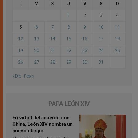
L
M
X
J
V
S
D
1
2
3
4
5
6
7
8
9
10
11
12
13
14
15
16
17
18
19
20
21
22
23
24
25
26
27
28
29
30
31
« Dic
Feb »
PAPA LEÓN XIV
En virtud del acuerdo con
China, León XIV nombra un
nuevo obispo