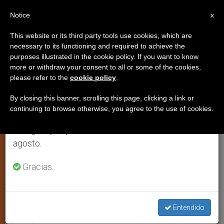
ES
Notice
×
x
Aviso importante
This website or its third party tools use cookies, which are
necessary to its functioning and required to achieve the
Del 27 de julio al 7 de agosto haremos la pausa
purposes illustrated in the cookie policy. If you want to know
El patriarca ecuménico de
anual, aprovechando que en el periodo de verano
more or withdraw your consent to all or some of the cookies,
please refer to the
cookie policy
.
se generan menos informaciones y también el
Constantinopla visita Cuba
consumo de las mismas disminuye.
By closing this banner, scrolling this page, clicking a link or
continuing to browse otherwise, you agree to the use of cookies.
Retomamos el trabajo ordinario de las ediciones
LA HABANA, martes, 20 enero 2004
en inglés y español de ZENIT el lunes 10 de
(
ZENIT.org
).- La visita que realizará
agosto.
esta semana a Cuba el patriarca
ecuménico de Constantinopla,
Gracias.
Bartolomé I, invitado por el presidente
Fidel Castro, fue anunciada este lunes
Entendido
oficialmente por medios de prensa