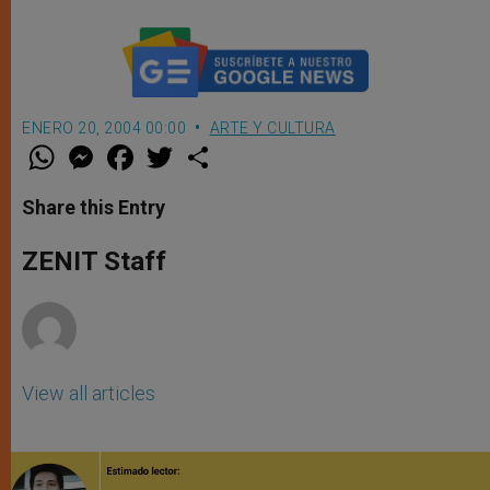
ENERO 20, 2004 00:00
ARTE Y CULTURA
W
M
F
T
S
h
e
a
w
h
a
s
c
i
a
t
s
e
t
r
Share this Entry
s
e
b
t
e
A
n
o
e
p
g
o
r
ZENIT Staff
p
e
k
r
View all articles