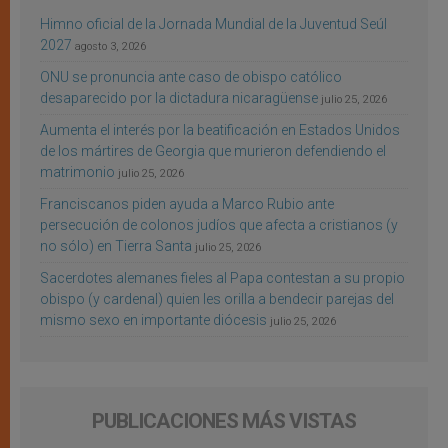
Himno oficial de la Jornada Mundial de la Juventud Seúl
2027
agosto 3, 2026
ONU se pronuncia ante caso de obispo católico
desaparecido por la dictadura nicaragüense
julio 25, 2026
Aumenta el interés por la beatificación en Estados Unidos
de los mártires de Georgia que murieron defendiendo el
matrimonio
julio 25, 2026
Franciscanos piden ayuda a Marco Rubio ante
persecución de colonos judíos que afecta a cristianos (y
no sólo) en Tierra Santa
julio 25, 2026
Sacerdotes alemanes fieles al Papa contestan a su propio
obispo (y cardenal) quien les orilla a bendecir parejas del
mismo sexo en importante diócesis
julio 25, 2026
PUBLICACIONES MÁS VISTAS