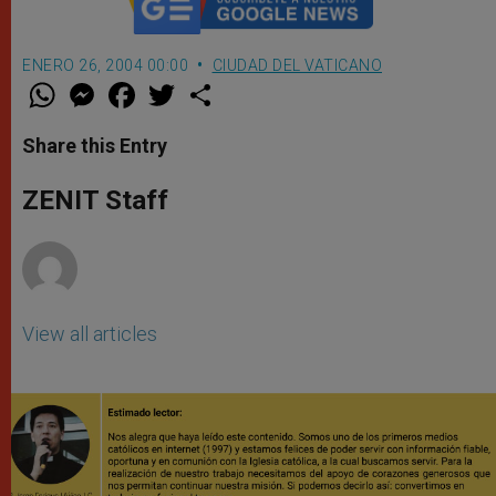
ENERO 26, 2004 00:00
CIUDAD DEL VATICANO
W
M
F
T
S
h
e
a
w
h
a
s
c
i
a
t
s
e
t
r
Share this Entry
s
e
b
t
e
A
n
o
e
p
g
o
r
ZENIT Staff
p
e
k
r
View all articles