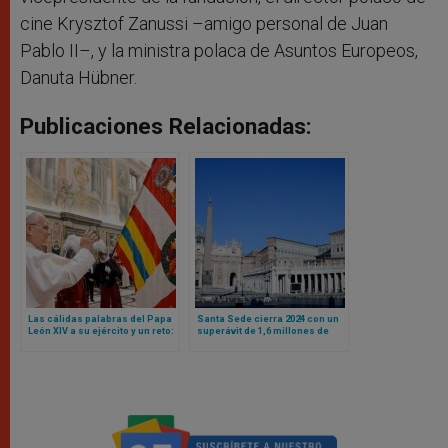
cine Krysztof Zanussi –amigo personal de Juan
Pablo II–, y la ministra polaca de Asuntos Europeos,
Danuta Hübner.
Publicaciones Relacionadas:
Las cálidas palabras del Papa
Santa Sede cierra 2024 con un
León XIV a su ejército y un reto:
superávit de 1,6 millones de
sean mensaje de unidad para
euros
toda la Curia Romana