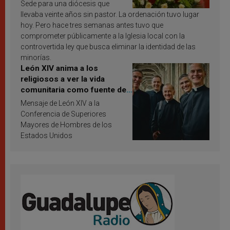
Sede para una diócesis que
llevaba veinte años sin pastor. La ordenación tuvo lugar
hoy. Pero hace tres semanas antes tuvo que
comprometer públicamente a la Iglesia local con la
controvertida ley que busca eliminar la identidad de las
minorías.
León XIV anima a los
religiosos a ver la vida
comunitaria como fuente de
inspiración y santificación
Mensaje de León XIV a la
Conferencia de Superiores
Mayores de Hombres de los
Estados Unidos