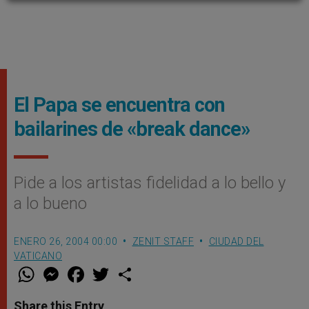
El Papa se encuentra con
bailarines de «break dance»
Pide a los artistas fidelidad a lo bello y
a lo bueno
ENERO 26, 2004 00:00
ZENIT STAFF
CIUDAD DEL
VATICANO
W
M
F
T
S
h
e
a
w
h
a
s
c
i
a
t
s
e
t
r
Share this Entry