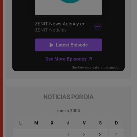
NOTICIAS POR DÍA
enero 2004
L
M
X
J
V
S
D
1
2
3
4