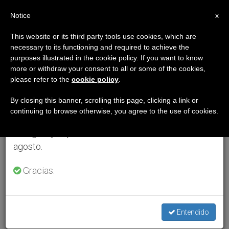
ES
Notice
×
x
Aviso importante
This website or its third party tools use cookies, which are
necessary to its functioning and required to achieve the
Del 27 de julio al 7 de agosto haremos la pausa
purposes illustrated in the cookie policy. If you want to know
anual, aprovechando que en el periodo de verano
more or withdraw your consent to all or some of the cookies,
please refer to the
cookie policy
.
se generan menos informaciones y también el
consumo de las mismas disminuye.
By closing this banner, scrolling this page, clicking a link or
continuing to browse otherwise, you agree to the use of cookies.
Retomamos el trabajo ordinario de las ediciones
en inglés y español de ZENIT el lunes 10 de
agosto.
Gracias.
Entendido