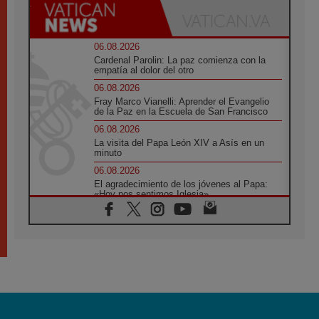
06.08.2026
Cardenal Parolin: La paz comienza con la
empatía al dolor del otro
06.08.2026
Fray Marco Vianelli: Aprender el Evangelio
de la Paz en la Escuela de San Francisco
06.08.2026
La visita del Papa León XIV a Asís en un
minuto
06.08.2026
El agradecimiento de los jóvenes al Papa:
«Hoy nos sentimos Iglesia»
06.08.2026
Líbano: Reanudan los coloquios en Roma en
medio de tensiones y ataques en el sur del
país
06.08.2026
Hiroshima y Nagasaki, 81 años después.
Comienzan "Diez Días Oración por la Paz"
06.08.2026
Pizzaballa en Asís: los cristianos quieren