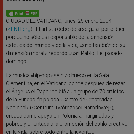
s
e
b
t
e
A
n
o
e
p
g
o
r
p
e
k
r
CIUDAD DEL VATICANO, lunes, 26 enero 2004
(
ZENIT.org
).- El artista debe dejarse guiar por el bien
porque no sólo es responsable de la dimensión
estética del mundo y de la vida, «sino también de su
dimensión moral», recordó Juan Pablo II el pasado
domingo.
La música «hip-hop» se hizo hueco en la Sala
Clementina, en el Vaticano, donde después de rezar
el Ángelus el Papa recibió a un grupo de 70 artistas
de la Fundación polaca «Centro de Creatividad
Nacional» («Centrum Twórczości Narodowej»),
creada como apoyo en Polonia a marginados y
pobres y orientada a la promoción del estilo creativo
en la vida, sobre todo entre la juventud.