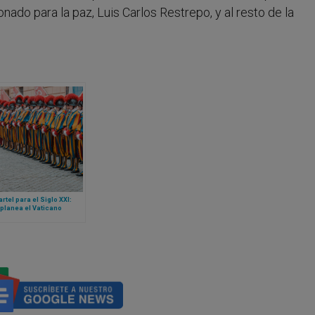
ionado para la paz, Luis Carlos Restrepo, y al resto de la
rtel para el Siglo XXI:
planea el Vaticano
truir la sede de la
ia Suiza