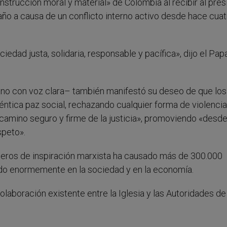
nstrucción moral y material» de Colombia al recibir al pre
ño a causa de un conflicto interno activo desde hace cuat
iedad justa, solidaria, responsable y pacífica», dijo el Pap
ano con voz clara– también manifestó su deseo de que los
ntica paz social, rechazando cualquier forma de violencia
camino seguro y firme de la justicia», promoviendo «desd
speto».
rilleros de inspiración marxista ha causado más de 300.000
do enormemente en la sociedad y en la economía.
aboración existente entre la Iglesia y las Autoridades de