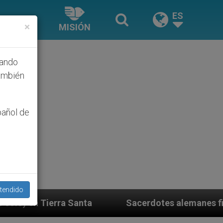
ES
×
MISIÓN
hando
ambién
pañol de
tendido
Sacerdotes alemanes fieles al Papa contestan a