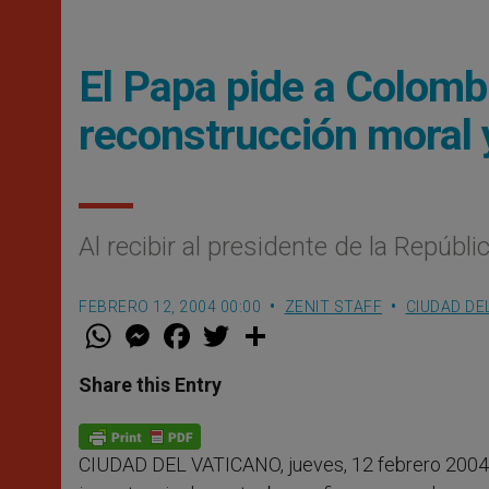
El Papa pide a Colombi
reconstrucción moral 
Al recibir al presidente de la Repúbli
FEBRERO 12, 2004 00:00
ZENIT STAFF
CIUDAD DE
W
M
F
T
S
h
e
a
w
h
a
s
c
i
a
t
s
e
t
r
Share this Entry
s
e
b
t
e
A
n
o
e
p
g
o
r
p
e
k
CIUDAD DEL VATICANO, jueves, 12 febrero 2004
r