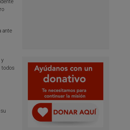
sidente
ro
a ante
 y
e todos
 su