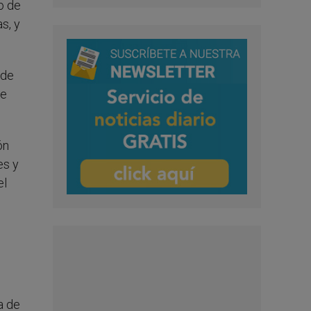
o de
s, y
 de
de
ón
es y
el
a de