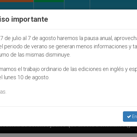
IGLESIA Y MUNDO
DOCUMENTOS
DONATIVOS
iso importante
7 de julio al 7 de agosto haremos la pausa anual, aprovec
el periodo de verano se generan menos informaciones y t
umo de las mismas disminuye.
amos el trabajo ordinario de las ediciones en inglés y es
l lunes 10 de agosto.
as.
En
s que afecta a cristianos (y no sólo) en Tierra Santa