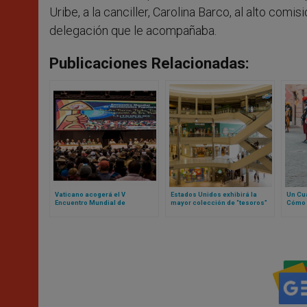
Uribe, a la canciller, Carolina Barco, al alto comis
delegación que le acompañaba.
Publicaciones Relacionadas:
Vaticano acogerá el V
Estados Unidos exhibirá la
Un Cua
Encuentro Mundial de
mayor colección de “tesoros”
Cómo 
Movimientos Populares:
del Vaticano fuera de Europa
recons
contamos de qué se trata
Guard