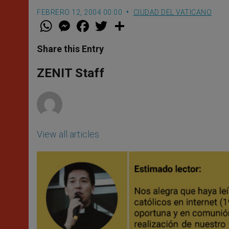
FEBRERO 12, 2004 00:00
CIUDAD DEL VATICANO
W
M
F
T
S
h
e
a
w
h
a
s
c
i
a
t
s
e
t
r
Share this Entry
s
e
b
t
e
A
n
o
e
p
g
o
r
ZENIT Staff
p
e
k
r
View all articles