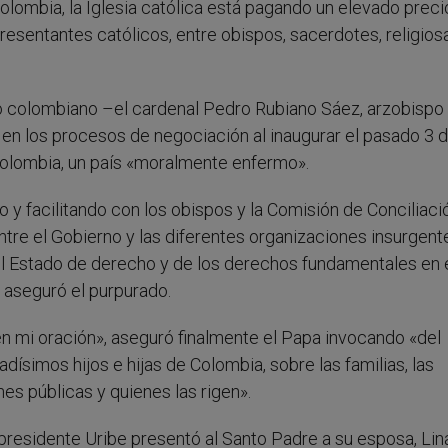
olombia, la Iglesia católica está pagando un elevado preci
resentantes católicos, entre obispos, sacerdotes, religiosa
do colombiano –el cardenal Pedro Rubiano Sáez, arzobispo
n los procesos de negociación al inaugurar el pasado 3 
Colombia, un país «moralmente enfermo».
o y facilitando con los obispos y la Comisión de Conciliaci
ntre el Gobierno y las diferentes organizaciones insurgent
el Estado de derecho y de los derechos fundamentales en 
», aseguró el purpurado.
n mi oración», aseguró finalmente el Papa invocando «del
ísimos hijos e hijas de Colombia, sobre las familias, las
es públicas y quienes las rigen».
l presidente Uribe presentó al Santo Padre a su esposa, Lin