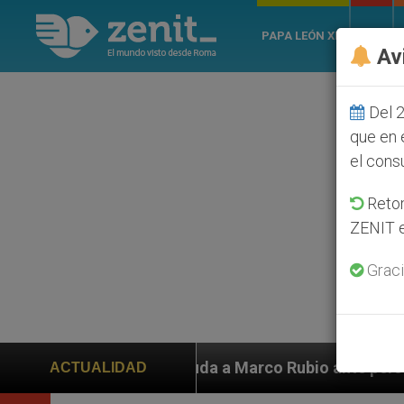
PAPA LEÓN XIV
ROMA
Av
Del 2
que en 
el cons
Retom
ZENIT e
Graci
ayuda a Marco Rubio ante persecución de colonos judío
ACTUALIDAD