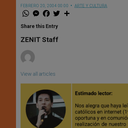
FEBRERO 20, 2004 00:00
ARTE Y CULTURA
W
M
F
T
S
h
e
a
w
h
a
s
c
i
a
t
s
e
t
r
Share this Entry
s
e
b
t
e
A
n
o
e
p
g
o
r
ZENIT Staff
p
e
k
r
View all articles