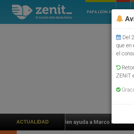
PAPA LEÓN XIV
ROMA
Av
Del 2
que en 
el cons
Retom
ZENIT e
Graci
 piden ayuda a Marco Rubio ante persecución de colono
ACTUALIDAD