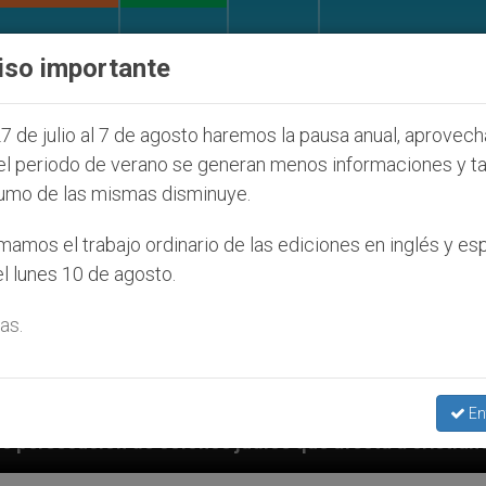
IGLESIA Y MUNDO
DOCUMENTOS
DONATIVOS
iso importante
7 de julio al 7 de agosto haremos la pausa anual, aprovec
el periodo de verano se generan menos informaciones y t
umo de las mismas disminuye.
amos el trabajo ordinario de las ediciones en inglés y es
l lunes 10 de agosto.
as.
En
s judíos que afecta a cristianos (y no sólo) en Tierr