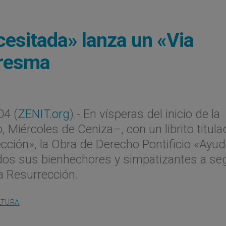
cesitada» lanza un «Via
aresma
04 (
ZENIT.org
).- En vísperas del inicio de la
Miércoles de Ceniza–, con un librito titula
ción», la Obra de Derecho Pontificio «Ayuda
todos sus bienhechores y simpatizantes a seg
a Resurrección.
LTURA