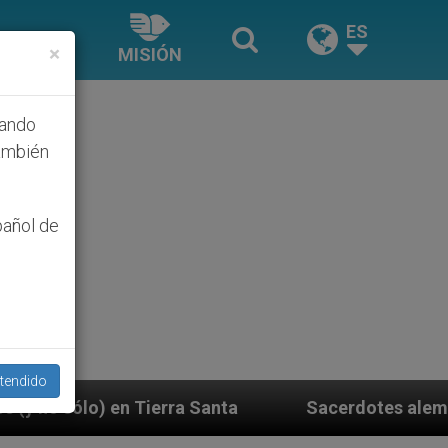
ES
×
MISIÓN
hando
ambién
pañol de
tendido
a Santa
Sacerdotes alemanes fieles al Papa con