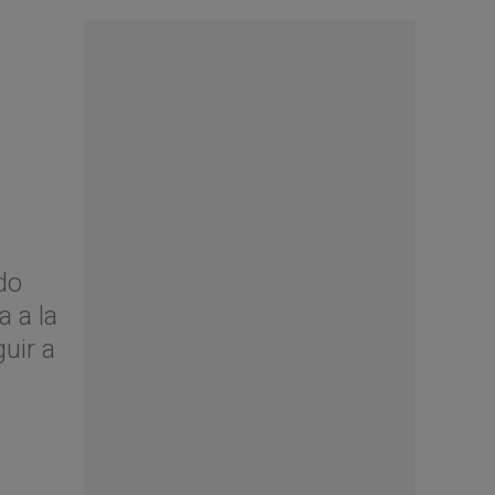
do
 a la
uir a