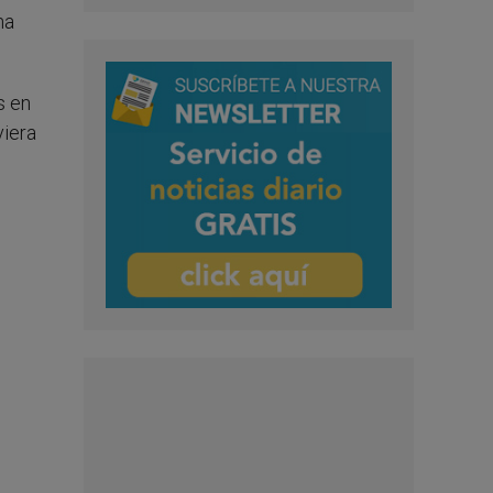
na
s en
viera