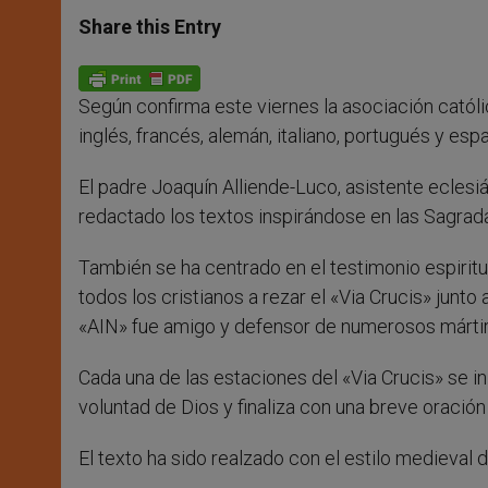
a
s
c
i
a
t
s
e
t
r
Share this Entry
s
e
b
t
e
A
n
o
e
p
g
o
r
p
e
k
Según confirma este viernes la asociación católi
r
inglés, francés, alemán, italiano, portugués y espa
El padre Joaquín Alliende-Luco, asistente eclesiá
redactado los textos inspirándose en las Sagradas E
También se ha centrado en el testimonio espirit
todos los cristianos a rezar el «Via Crucis» junto 
«AIN» fue amigo y defensor de numerosos mártire
Cada una de las estaciones del «Via Crucis» se in
voluntad de Dios y finaliza con una breve oración
El texto ha sido realzado con el estilo medieval de