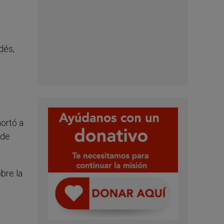
dés,
ortó a
 de
bre la