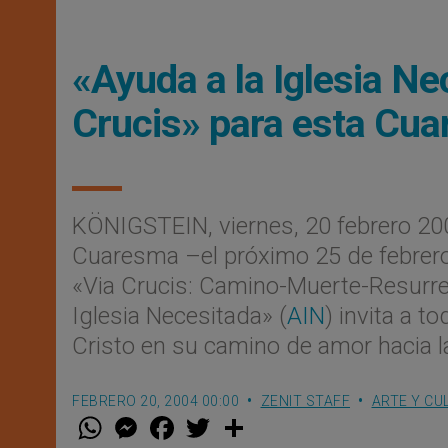
«Ayuda a la Iglesia Ne
Crucis» para esta Cu
KÖNIGSTEIN, viernes, 20 febrero 20
Cuaresma –el próximo 25 de febrero, 
«Via Crucis: Camino-Muerte-Resurrec
Iglesia Necesitada» (
AIN
) invita a 
Cristo en su camino de amor hacia l
FEBRERO 20, 2004 00:00
ZENIT STAFF
ARTE Y CU
W
M
F
T
S
h
e
a
w
h