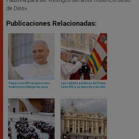
de Dios».
Publicaciones Relacionadas:
Papa León XIV recupera dos
Las cálidas palabras del Papa
tradiciones litúrgicas para
León XIV a su ejército y un reto:
Navidad
sean mensaje de unidad para
toda la Curia Romana