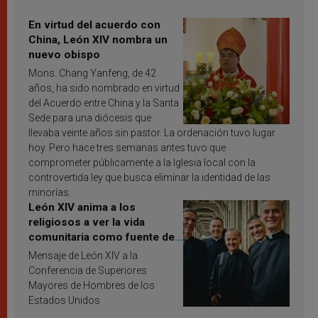
En virtud del acuerdo con
China, León XIV nombra un
nuevo obispo
Mons. Chang Yanfeng, de 42
años, ha sido nombrado en virtud
del Acuerdo entre China y la Santa
Sede para una diócesis que
llevaba veinte años sin pastor. La ordenación tuvo lugar
hoy. Pero hace tres semanas antes tuvo que
comprometer públicamente a la Iglesia local con la
controvertida ley que busca eliminar la identidad de las
minorías.
León XIV anima a los
religiosos a ver la vida
comunitaria como fuente de
inspiración y santificación
Mensaje de León XIV a la
Conferencia de Superiores
Mayores de Hombres de los
Estados Unidos