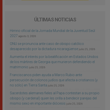
ÚLTIMAS NOTICIAS
Himno oficial de la Jornada Mundial de la Juventud Seúl
2027
agosto 3, 2026
ONU se pronuncia ante caso de obispo católico
desaparecido por la dictadura nicaragüense
julio 25, 2026
Aumenta el interés por la beatificación en Estados Unidos
de los mártires de Georgia que murieron defendiendo el
matrimonio
julio 25, 2026
Franciscanos piden ayuda a Marco Rubio ante
persecución de colonos judíos que afecta a cristianos (y
no sólo) en Tierra Santa
julio 25, 2026
Sacerdotes alemanes fieles al Papa contestan a su propio
obispo (y cardenal) quien les orilla a bendecir parejas del
mismo sexo en importante diócesis
julio 25, 2026