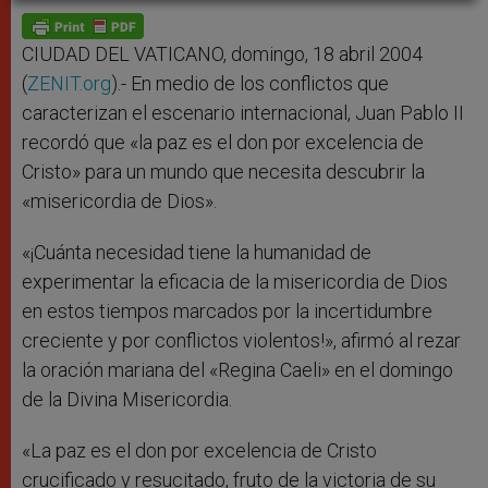
A
n
o
e
p
g
o
r
p
e
k
r
CIUDAD DEL VATICANO, domingo, 18 abril 2004
(
ZENIT.org
).- En medio de los conflictos que
caracterizan el escenario internacional, Juan Pablo II
recordó que «la paz es el don por excelencia de
Cristo» para un mundo que necesita descubrir la
«misericordia de Dios».
«¡Cuánta necesidad tiene la humanidad de
experimentar la eficacia de la misericordia de Dios
en estos tiempos marcados por la incertidumbre
creciente y por conflictos violentos!», afirmó al rezar
la oración mariana del «Regina Caeli» en el domingo
de la Divina Misericordia.
«La paz es el don por excelencia de Cristo
crucificado y resucitado, fruto de la victoria de su