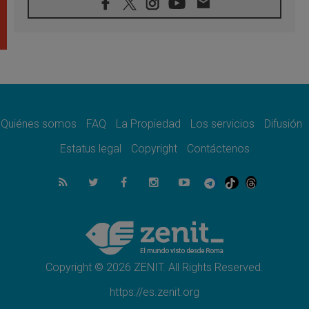
07.08.2026
Tagle: La guerra desfigura el mundo, solo la
revelación de Dios lo transfigura
07.08.2026
Presentada la Trienal de Arte de las
Universidades Católicas: «Exercises in
Empathy»
07.08.2026
Fortunatus Nwachukwu: la comunicación
como misión al servicio del Evangelio
Quiénes somos
FAQ
La Propiedad
Los servicios
Difusión
07.08.2026
Estatus legal
Copyright
Contáctenos
SIGNIS 2026, dar voz a las religiosas en el
espacio público
07.08.2026
Lanzan un proyecto de empoderamiento
digital para mujeres líderes en África
07.08.2026
Programa oficial del Viaje Apostólico del
Papa León XIV a Francia
Copyright © 2026 ZENIT. All Rights Reserved.
https://es.zenit.org