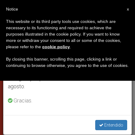
ES
Notice
×
x
Aviso importante
This website or its third party tools use cookies, which are
necessary to its functioning and required to achieve the
Del 27 de julio al 7 de agosto haremos la pausa
purposes illustrated in the cookie policy. If you want to know
La paz, don de Cristo a un mundo
anual, aprovechando que en el periodo de verano
more or withdraw your consent to all or some of the cookies,
please refer to the
cookie policy
.
se generan menos informaciones y también el
en conflicto; aclara el Papa
consumo de las mismas disminuye.
By closing this banner, scrolling this page, clicking a link or
continuing to browse otherwise, you agree to the use of cookies.
Retomamos el trabajo ordinario de las ediciones
Recuerda el mensaje de la Divina
en inglés y español de ZENIT el lunes 10 de
Misericordia
agosto.
ABRIL 18, 2004 00:00
ZENIT STAFF
CIUDAD DEL
Gracias.
VATICANO
W
M
F
T
S
h
e
a
w
h
a
s
c
i
a
t
s
e
t
r
Entendido
Share this Entry
s
e
b
t
e