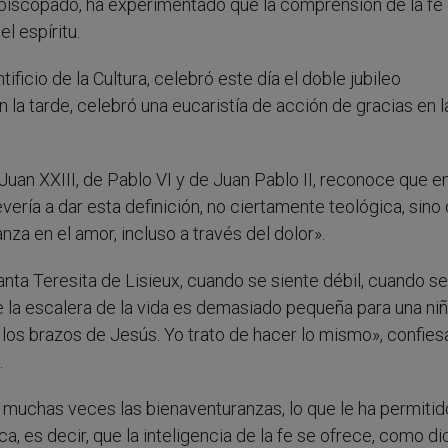
episcopado, ha experimentado que la comprensión de la fe
l espíritu.
ficio de la Cultura, celebró este día el doble jubileo
 la tarde, celebró una eucaristía de acción de gracias en l
Juan XXIII, de Pablo VI y de Juan Pablo II, reconoce que e
ería a dar esta definición, no ciertamente teológica, sino 
nza en el amor, incluso a través del dolor».
ta Teresita de Lisieux, cuando se siente débil, cuando se
a escalera de la vida es demasiado pequeña para una niñ
 los brazos de Jesús. Yo trato de hacer lo mismo», confies
.
muchas veces las bienaventuranzas, lo que le ha permitid
, es decir, que la inteligencia de la fe se ofrece, como di