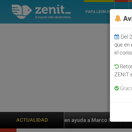
PAPA LEÓN XIV
ROMA
Av
Del 2
que en 
el cons
Retom
ZENIT e
Graci
piden ayuda a Marco Rubio ante persecución de colonos
ACTUALIDAD