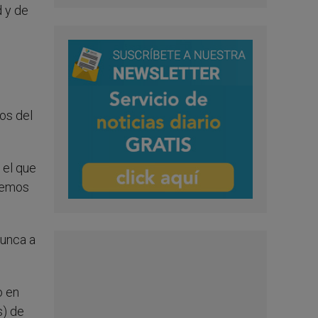
d y de
os del
 el que
enemos
nunca a
o en
s) de