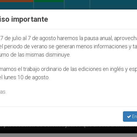
IGLESIA Y MUNDO
DOCUMENTOS
DONATIVOS
iso importante
7 de julio al 7 de agosto haremos la pausa anual, aprovec
el periodo de verano se generan menos informaciones y t
umo de las mismas disminuye.
amos el trabajo ordinario de las ediciones en inglés y es
l lunes 10 de agosto.
as.
En
 judíos que afecta a cristianos (y no sólo) en Tierra