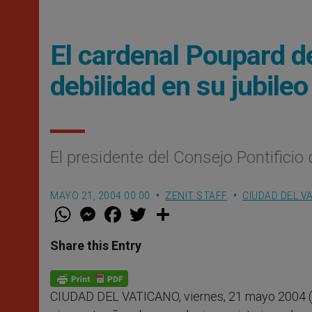
El cardenal Poupard de
debilidad en su jubile
El presidente del Consejo Pontificio
MAYO 21, 2004 00:00
ZENIT STAFF
CIUDAD DEL V
W
M
F
T
S
h
e
a
w
h
a
s
c
i
a
t
s
e
t
r
Share this Entry
s
e
b
t
e
A
n
o
e
p
g
o
r
p
e
k
CIUDAD DEL VATICANO, viernes, 21 mayo 2004 (
r