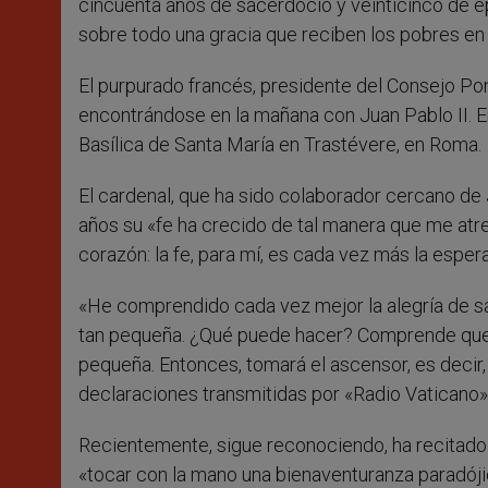
cincuenta años de sacerdocio y veinticinco de 
sobre todo una gracia que reciben los pobres en e
El purpurado francés, presidente del Consejo Ponti
encontrándose en la mañana con Juan Pablo II. En
Basílica de Santa María en Trastévere, en Roma.
El cardenal, que ha sido colaborador cercano de 
años su «fe ha crecido de tal manera que me atrev
corazón: la fe, para mí, es cada vez más la espera
«He comprendido cada vez mejor la alegría de san
tan pequeña. ¿Qué puede hacer? Comprende que l
pequeña. Entonces, tomará el ascensor, es decir,
declaraciones transmitidas por «Radio Vaticano»
Recientemente, sigue reconociendo, ha recitado 
«tocar con la mano una bienaventuranza paradójica