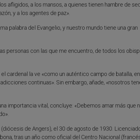
a los afligidos, a los mansos, a quienes tienen hambre de se
razón, y a los agentes de paz».
tima palabra del Evangelio, y nuestro mundo tiene una gran
as personas con las que me encuentro, de todos los obisp
al, el cardenal la ve «como un auténtico campo de batalla, en
tradicciones continuas». Sin embargo, añade, «nosotros t
 una importancia vital, concluye: «Debemos amar más que 
do».
é (diócesis de Angers), el 30 de agosto de 1930. Licenciad
rbona, tras un año como oficial del Centro Nacional (francé