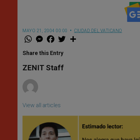
MAYO 21, 2004 00:00
CIUDAD DEL VATICANO
W
M
F
T
S
h
e
a
w
h
a
s
c
i
a
t
s
e
t
r
Share this Entry
s
e
b
t
e
A
n
o
e
p
g
o
r
ZENIT Staff
p
e
k
r
View all articles