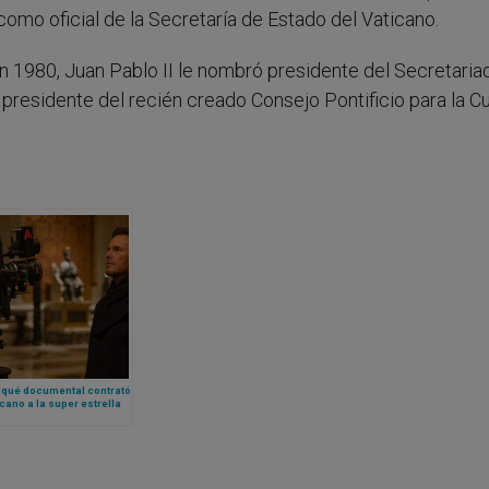
 como oficial de la Secretaría de Estado del Vaticano.
n 1980, Juan Pablo II le nombró presidente del Secretaria
residente del recién creado Consejo Pontificio para la Cul
 qué documental contrató
icano a la super estrella
lywood Chris Pratt? Esto
o lo que se sabe