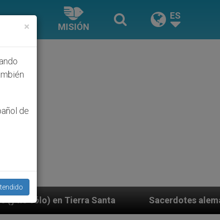
ES
×
MISIÓN
hando
ambién
pañol de
tendido
 Santa
Sacerdotes alemanes fieles al Papa conte