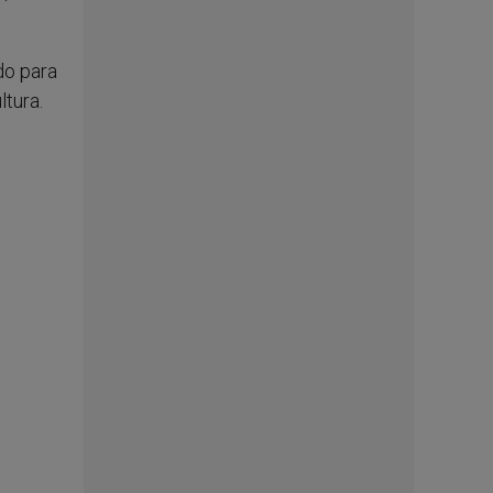
do para
tura.