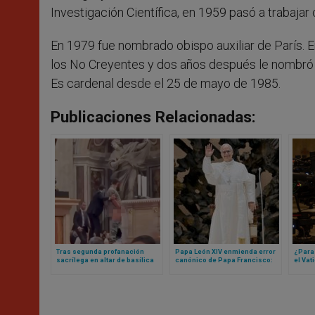
Investigación Científica, en 1959 pasó a trabajar
En 1979 fue nombrado obispo auxiliar de París. E
los No Creyentes y dos años después le nombró p
Es cardenal desde el 25 de mayo de 1985.
Publicaciones Relacionadas:
Tras segunda profanación
Papa León XIV enmienda error
¿Para
sacrílega en altar de basílica
canónico de Papa Francisco:
el Vat
vaticana, cardenal realiza rito
ahora sí cualquier mujer (o
de Hol
para pedir perdón a Dios
laico) podrá ser gobernador
es tod
del Vaticano