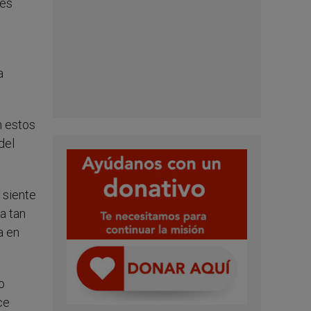
 es
a
n estos
del
 siente
a tan
a en
o
ce