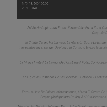
MAY 18, 2004 00:00
ZENIT STAFF
Así Se Ha Registrado Estos Últimos Días En La Zona, Q
Después D
El Citado Centro Ha Llamado La Atención Sobre La Exist
Interesados En Encender De Nuevo El Conflicto En Las Islas 
La Misiva Invita A La Comunidad Cristiana A Votar, Con Ocasi
Las Iglesias Cristianas De Las Molucas --Católica Y Prote
Pero La Lista De Falsas Informaciones, Afirma El Centro De 
Benjina (archipiélago De Aru, A 600 Kilómetr
Además Una Reunión Informal Entre Jefes Religiosos Musulmane