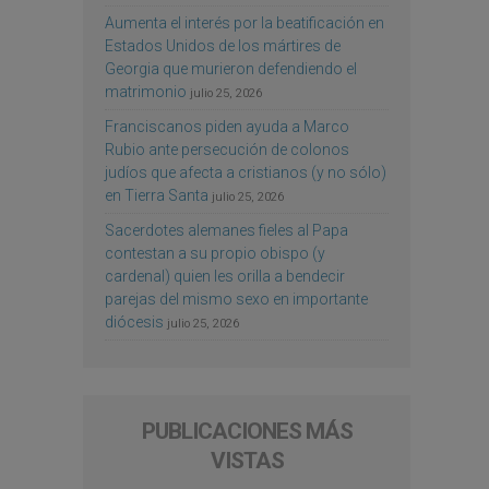
Aumenta el interés por la beatificación en
Estados Unidos de los mártires de
Georgia que murieron defendiendo el
matrimonio
julio 25, 2026
Franciscanos piden ayuda a Marco
Rubio ante persecución de colonos
judíos que afecta a cristianos (y no sólo)
en Tierra Santa
julio 25, 2026
Sacerdotes alemanes fieles al Papa
contestan a su propio obispo (y
cardenal) quien les orilla a bendecir
parejas del mismo sexo en importante
diócesis
julio 25, 2026
PUBLICACIONES MÁS
VISTAS