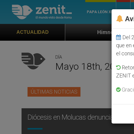
PAPA LEÓN XIV
ROMA
Av
Himno oficial de la Jornada Mundial
ACTUALIDAD
Del 2
que en 
el cons
DÍA
Mayo 18th, 2004
Retom
ZENIT e
Graci
ÚLTIMAS NOTICIAS
Diócesis en Molucas denuncia la circ