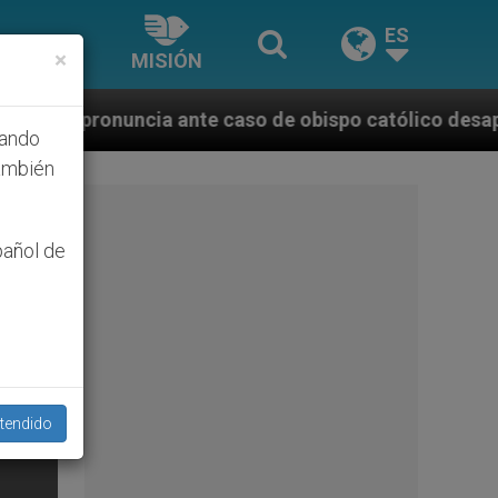
ES
×
MISIÓN
te caso de obispo católico desaparecido por la dicta
hando
ambién
pañol de
tendido