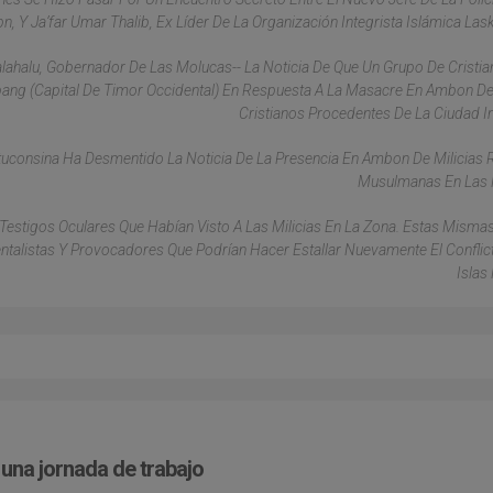
 Y Ja’far Umar Thalib, Ex Líder De La Organización Integrista Islámica Lask
alahalu, Gobernador De Las Molucas-- La Noticia De Que Un Grupo De Cristi
g (capital De Timor Occidental) En Respuesta A La Masacre En Ambon De
Cristianos Procedentes De La Ciudad I
uconsina Ha Desmentido La Noticia De La Presencia En Ambon De Milicias 
Musulmanas En Las 
estigos Oculares Que Habían Visto A Las Milicias En La Zona. Estas Misma
ntalistas Y Provocadores Que Podrían Hacer Estallar Nuevamente El Conflic
Islas
 una jornada de trabajo