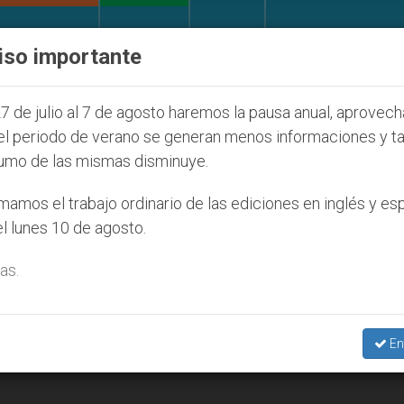
IGLESIA Y MUNDO
DOCUMENTOS
DONATIVOS
iso importante
 de la Juventud Seúl 2027
ONU se pronuncia an
7 de julio al 7 de agosto haremos la pausa anual, aprovec
el periodo de verano se generan menos informaciones y t
umo de las mismas disminuye.
amos el trabajo ordinario de las ediciones en inglés y es
l lunes 10 de agosto.
as.
En
ulación de anónimos para encender conflictos