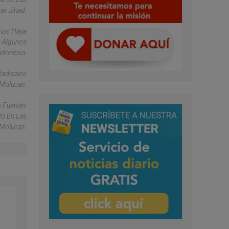
ar Jihad.
anos Haya
 Algunos
ndonesia.
Radicales
Molucas.
s Fuentes
to En Las
 Molucas.