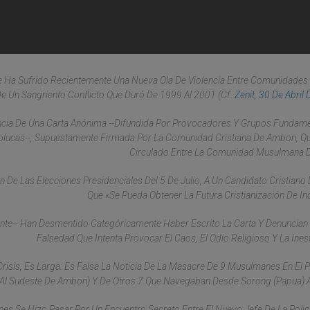
ue Ha Sufrido Recientemente Una Nueva Ola De Violencia Entre Comunidades
e Un Sangriento Conflicto Que Duró De 1999 Al 2001 (Cf.
Zenit, 30 De Abril
encia De Una Carta Anónima --Difundida Por Provocadores Y Grupos Fundame
Molucas--, Supuestamente Firmada Por La Comunidad Cristiana De Ambon, Q
Circulado Entre La Comunidad Musulmana D
ón De Las Elecciones Presidenciales Del 5 De Julio, A Un Candidato Cristian
Que «se Pueda Obtener La Futura Cristianización De In
stante-- Han Desmentido Categóricamente Haber Escrito La Carta Y Denuncian
Falsedad Que Intenta Provocar El Caos, El Odio Religioso Y La Inest
Crisis, Es Larga: Es Falsa La Noticia De La Masacre De 9 Musulmanes En El 
os Al Sudeste De Ambon) Y De Otros 7 Que Navegaban Desde Sorong (Papua)
s Se Hizo Pasar Por Un Encuentro Secreto Entre El Nuevo Jefe De La Polic