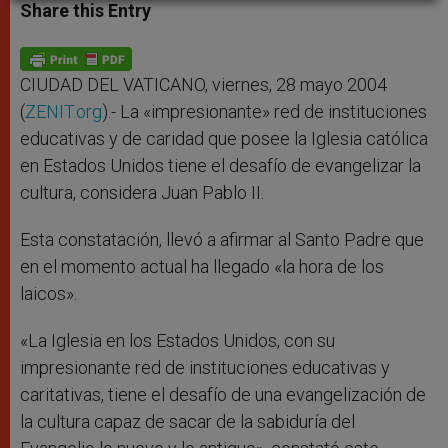
t
s
e
t
r
Share this Entry
s
e
b
t
e
A
n
o
e
p
g
o
r
p
e
k
r
CIUDAD DEL VATICANO, viernes, 28 mayo 2004
(
ZENIT.org
).- La «impresionante» red de instituciones
educativas y de caridad que posee la Iglesia católica
en Estados Unidos tiene el desafío de evangelizar la
cultura, considera Juan Pablo II.
Esta constatación, llevó a afirmar al Santo Padre que
en el momento actual ha llegado «la hora de los
laicos».
«La Iglesia en los Estados Unidos, con su
impresionante red de instituciones educativas y
caritativas, tiene el desafío de una evangelización de
la cultura capaz de sacar de la sabiduría del