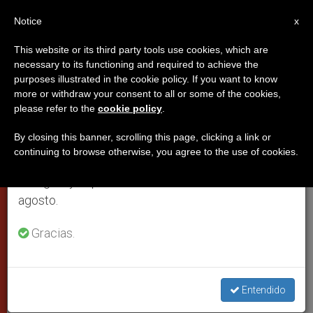
ES
Notice
×
x
Aviso importante
This website or its third party tools use cookies, which are
necessary to its functioning and required to achieve the
Del 27 de julio al 7 de agosto haremos la pausa
purposes illustrated in the cookie policy. If you want to know
El Papa pide a las instituciones
anual, aprovechando que en el periodo de verano
more or withdraw your consent to all or some of the cookies,
please refer to the
cookie policy
.
se generan menos informaciones y también el
católicas de los Estados Unidos
consumo de las mismas disminuye.
evangelizar la cultura
By closing this banner, scrolling this page, clicking a link or
continuing to browse otherwise, you agree to the use of cookies.
Retomamos el trabajo ordinario de las ediciones
en inglés y español de ZENIT el lunes 10 de
Ha sonado «la hora de los laicos»,
agosto.
asegura
Gracias.
MAYO 28, 2004 00:00
ZENIT STAFF
CIUDAD DEL
VATICANO
W
M
F
T
S
Entendido
h
e
a
w
h
a
s
c
i
a