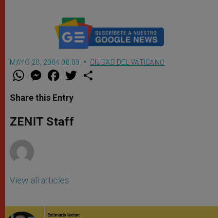
MAYO 28, 2004 00:00
CIUDAD DEL VATICANO
W
M
F
T
S
h
e
a
w
h
a
s
c
i
a
t
s
e
t
r
Share this Entry
s
e
b
t
e
A
n
o
e
p
g
o
r
ZENIT Staff
p
e
k
r
View all articles