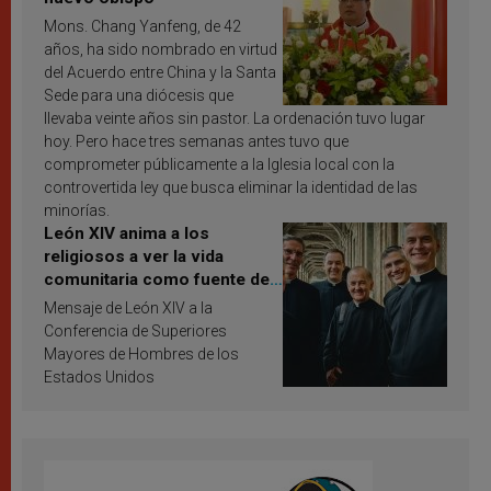
Mons. Chang Yanfeng, de 42
años, ha sido nombrado en virtud
del Acuerdo entre China y la Santa
Sede para una diócesis que
llevaba veinte años sin pastor. La ordenación tuvo lugar
hoy. Pero hace tres semanas antes tuvo que
comprometer públicamente a la Iglesia local con la
controvertida ley que busca eliminar la identidad de las
minorías.
León XIV anima a los
religiosos a ver la vida
comunitaria como fuente de
inspiración y santificación
Mensaje de León XIV a la
Conferencia de Superiores
Mayores de Hombres de los
Estados Unidos