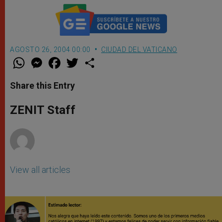
AGOSTO 26, 2004 00:00
CIUDAD DEL VATICANO
W
M
F
T
S
h
e
a
w
h
a
s
c
i
a
t
s
e
t
r
Share this Entry
s
e
b
t
e
A
n
o
e
p
g
o
r
ZENIT Staff
p
e
k
r
View all articles