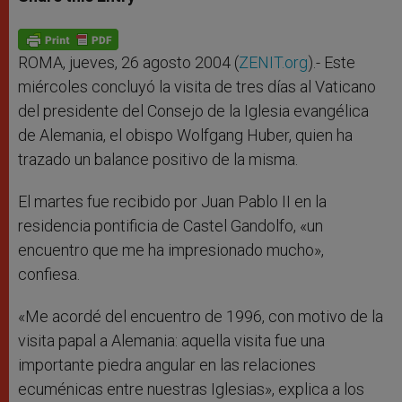
s
e
b
t
e
A
n
o
e
p
g
o
r
p
e
k
r
ROMA, jueves, 26 agosto 2004 (
ZENIT.org
).- Este
miércoles concluyó la visita de tres días al Vaticano
del presidente del Consejo de la Iglesia evangélica
de Alemania, el obispo Wolfgang Huber, quien ha
trazado un balance positivo de la misma.
El martes fue recibido por Juan Pablo II en la
residencia pontificia de Castel Gandolfo, «un
encuentro que me ha impresionado mucho»,
confiesa.
«Me acordé del encuentro de 1996, con motivo de la
visita papal a Alemania: aquella visita fue una
importante piedra angular en las relaciones
ecuménicas entre nuestras Iglesias», explica a los