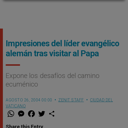
Impresiones del líder evangélico
alemán tras visitar al Papa
Expone los desafíos del camino
ecuménico
AGOSTO 26, 2004 00:00
ZENIT STAFF
CIUDAD DEL
VATICANO
W
M
F
T
S
h
e
a
w
h
a
s
c
i
a
t
s
e
t
r
Share this Entry