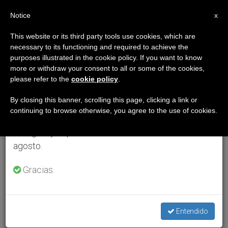
ES
Notice
×
x
Aviso importante
This website or its third party tools use cookies, which are
necessary to its functioning and required to achieve the
Del 27 de julio al 7 de agosto haremos la pausa
purposes illustrated in the cookie policy. If you want to know
anual, aprovechando que en el periodo de verano
more or withdraw your consent to all or some of the cookies,
please refer to the
cookie policy
.
se generan menos informaciones y también el
consumo de las mismas disminuye.
By closing this banner, scrolling this page, clicking a link or
continuing to browse otherwise, you agree to the use of cookies.
Retomamos el trabajo ordinario de las ediciones
en inglés y español de ZENIT el lunes 10 de
agosto.
Gracias.
Entendido