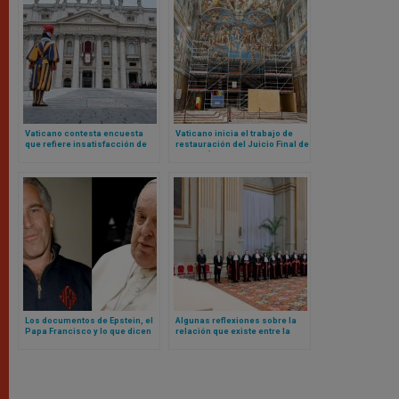
Vaticano contesta encuesta
Vaticano inicia el trabajo de
que refiere insatisfacción de
restauración del Juicio Final de
algunos empleados: no hay
Miguel Ángel en Capilla Sixtina
descontento generalizado
Los documentos de Epstein, el
Algunas reflexiones sobre la
Papa Francisco y lo que dicen
relación que existe entre la
sobre el Vaticano
administración de justicia y el
valor de la unidad, según el
Papa León XIV