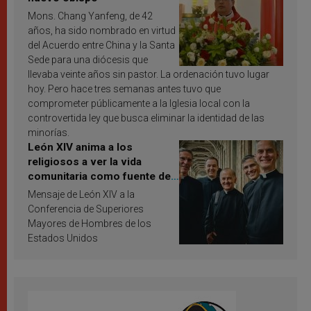
Mons. Chang Yanfeng, de 42
años, ha sido nombrado en virtud
del Acuerdo entre China y la Santa
Sede para una diócesis que
llevaba veinte años sin pastor. La ordenación tuvo lugar
hoy. Pero hace tres semanas antes tuvo que
comprometer públicamente a la Iglesia local con la
controvertida ley que busca eliminar la identidad de las
minorías.
León XIV anima a los
religiosos a ver la vida
comunitaria como fuente de
inspiración y santificación
Mensaje de León XIV a la
Conferencia de Superiores
Mayores de Hombres de los
Estados Unidos