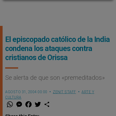
El episcopado católico de la India
condena los ataques contra
cristianos de Orissa
Se alerta de que son «premeditados»
AGOSTO 31, 2004 00:00
ZENIT STAFF
ARTE Y
CULTURA
W
M
F
T
S
h
e
a
w
h
a
s
c
i
a
t
s
e
t
r