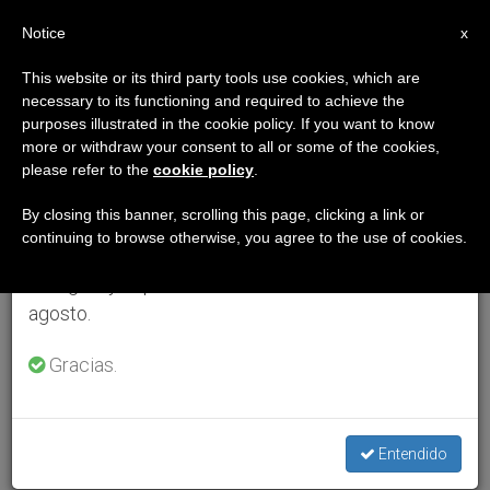
ES
Notice
×
x
Aviso importante
This website or its third party tools use cookies, which are
necessary to its functioning and required to achieve the
Del 27 de julio al 7 de agosto haremos la pausa
purposes illustrated in the cookie policy. If you want to know
anual, aprovechando que en el periodo de verano
more or withdraw your consent to all or some of the cookies,
please refer to the
cookie policy
.
se generan menos informaciones y también el
consumo de las mismas disminuye.
By closing this banner, scrolling this page, clicking a link or
continuing to browse otherwise, you agree to the use of cookies.
Retomamos el trabajo ordinario de las ediciones
en inglés y español de ZENIT el lunes 10 de
agosto.
Gracias.
Entendido