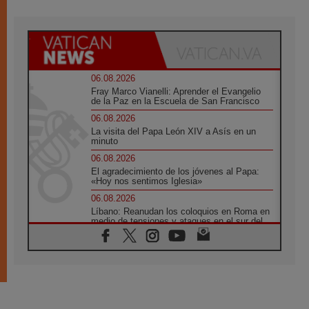
06.08.2026
Fray Marco Vianelli: Aprender el Evangelio
de la Paz en la Escuela de San Francisco
06.08.2026
La visita del Papa León XIV a Asís en un
minuto
06.08.2026
El agradecimiento de los jóvenes al Papa:
«Hoy nos sentimos Iglesia»
06.08.2026
Líbano: Reanudan los coloquios en Roma en
medio de tensiones y ataques en el sur del
país
06.08.2026
Hiroshima y Nagasaki, 81 años después.
Comienzan "Diez Días Oración por la Paz"
06.08.2026
Pizzaballa en Asís: los cristianos quieren