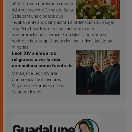
años, ha sido nombrado en virtud
del Acuerdo entre China y la Santa
Sede para una diócesis que
llevaba veinte años sin pastor. La ordenación tuvo lugar
hoy. Pero hace tres semanas antes tuvo que
comprometer públicamente a la Iglesia local con la
controvertida ley que busca eliminar la identidad de las
minorías.
León XIV anima a los
religiosos a ver la vida
comunitaria como fuente de
inspiración y santificación
Mensaje de León XIV a la
Conferencia de Superiores
Mayores de Hombres de los
Estados Unidos