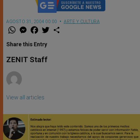
AGOSTO 31, 2004 00:00
ARTE Y CULTURA
W
M
F
T
S
h
e
a
w
h
a
s
c
i
a
t
s
e
t
r
Share this Entry
s
e
b
t
e
A
n
o
e
p
g
o
r
ZENIT Staff
p
e
k
r
View all articles