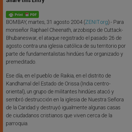
Share this Entry
s
e
b
t
e
A
n
o
e
p
g
o
r
p
e
k
r
BOMBAY, martes, 31 agosto 2004 (
ZENIT.org
).- Para
monseñor Raphael Cheenath, arzobispo de Cuttack-
Bhubaneswar, el ataque registrado el pasado 26 de
agosto contra una iglesia católica de su territorio por
parte de fundamentalistas hindúes fue organizado y
premeditado.
Ese día, en el pueblo de Raikia, en el distrito de
Kandhamal del Estado de Orissa (India centro-
oriental), un grupo de militantes hindúes atacó y
sembró destrucción en la iglesia de Nuestra Señora
de la Caridad y destruyó igualmente algunas casas
de ciudadanos cristianos que viven cerca de la
parroquia.