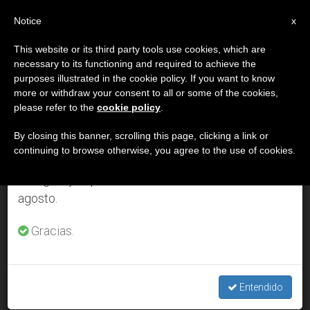
ES
Notice
×
x
Aviso importante
This website or its third party tools use cookies, which are
necessary to its functioning and required to achieve the
Del 27 de julio al 7 de agosto haremos la pausa
DÍA
purposes illustrated in the cookie policy. If you want to know
anual, aprovechando que en el periodo de verano
Septiembre 23rd, 2004
more or withdraw your consent to all or some of the cookies,
please refer to the
cookie policy
.
se generan menos informaciones y también el
consumo de las mismas disminuye.
By closing this banner, scrolling this page, clicking a link or
continuing to browse otherwise, you agree to the use of cookies.
ÚLTIMAS NOTICIAS
Retomamos el trabajo ordinario de las ediciones
en inglés y español de ZENIT el lunes 10 de
agosto.
Experto en bioética: Florida no ha sabido defender la vida de
Terri Schiavo
Gracias.
SEP 23, 2004 00:00
ZENIT STAFF
Entendido