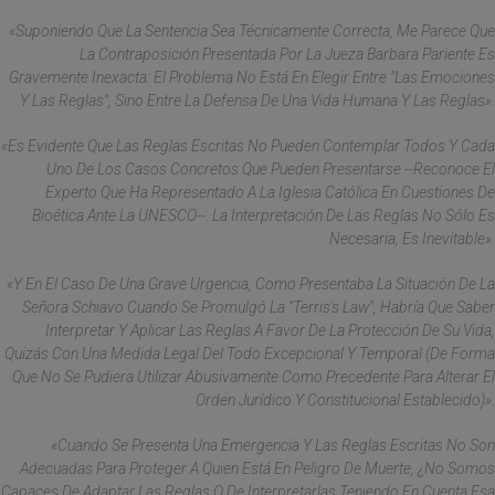
«Suponiendo Que La Sentencia Sea Técnicamente Correcta, Me Parece Que
La Contraposición Presentada Por La Jueza Barbara Pariente Es
Gravemente Inexacta: El Problema No Está En Elegir Entre "las Emociones
Y Las Reglas", Sino Entre La Defensa De Una Vida Humana Y Las Reglas».
«Es Evidente Que Las Reglas Escritas No Pueden Contemplar Todos Y Cada
Uno De Los Casos Concretos Que Pueden Presentarse --Reconoce El
Experto Que Ha Representado A La Iglesia Católica En Cuestiones De
Bioética Ante La UNESCO--. La Interpretación De Las Reglas No Sólo Es
Necesaria, Es Inevitable».
«Y En El Caso De Una Grave Urgencia, Como Presentaba La Situación De La
Señora Schiavo Cuando Se Promulgó La "Terris's Law", Habría Que Saber
Interpretar Y Aplicar Las Reglas A Favor De La Protección De Su Vida,
Quizás Con Una Medida Legal Del Todo Excepcional Y Temporal (de Forma
Que No Se Pudiera Utilizar Abusivamente Como Precedente Para Alterar El
Orden Jurídico Y Constitucional Establecido)».
«Cuando Se Presenta Una Emergencia Y Las Reglas Escritas No Son
Adecuadas Para Proteger A Quien Está En Peligro De Muerte, ¿no Somos
Capaces De Adaptar Las Reglas O De Interpretarlas Teniendo En Cuenta Esa