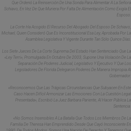
Que Ordenó La Reinserción De Una Sonda Para Alimentar A La Señora
Schiavo, En Vez De Que Muriera Por Falta De Alimentación Como Exigía El
Esposo.
La Corte Ha Acogido El Recurso Del Abogado Del Esposo De Schiavo,
Michael, Quien Consideró Que Es Inconstitucional Esa Ley, Aprobada Por La
Asamblea Legislativa Y Vigente Durante Tan Sólo Quince Días.
Los Siete Jueces De La Corte Suprema Del Estado Han Sentenciado Que La
«Ley Terri», Promulgada En Octubre De 2003, Supone Una Violación De La
Separación De Poderes Judicial, Legislativo Y Ejecutivo Y Que Los
Legisladores De Florida Delegaron Poderes De Manera Impropia Al
Gobernador.
«Reconocemos Que Las Trágicas Circunstancias Que Subyacen En Este
Caso Hacen Difícil Armonizar Las Emociones Con La Cuestión Legal
Presentada», Escribió La Juez Barbara Pariente, Al Hacer Pública La
Sentencia.
«No Somos Insensibles A La Batalla Que Todos Los Miembros De La
Familia De Theresa Han Emprendido Desde Que Cayó Inconsciente En
1990. De Todos Modos, Somos Una Nación De Derecho Y Tenemos Que