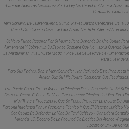
Gobernar Nuestras Decisiones Por La Ley Del Derecho Y No Por Nuestras
Propias Emociones».
Terri Schiavo, De Cuarenta Años, Sufrió Graves Daños Cerebrales En 1990
Cuando Su Corazón Cesó De Latir A Raíz De Un Problema Alimenticio.
Schiavo Puede Respirar Por Sí Misma Pero Depende De Una Sonda Para
Alimentarse Y Sobrevivir. Su Esposo Sostiene Que No Habría Querido Que
La Mantuvieran Viva En Este Modo Y Pide Que Se Le Prive De Alimentación
Para Que Muera.
Pero Sus Padres, Bob Y Mary Schindler, Han Refutado Esta Propuesta Y
Alegan Que Su Hija Podría Recuperar Sus Facultades.
«No Puedo Entrar En Los Aspectos Técnicos De La Sentencia. No Sé Si Es
Correcta Desde El Punto De Vista Estrictamente Técnico-Jurídico. Pero Es
Muy Triste Y Preocupante Que Se Pueda Provocar La Muerte De Una
Persona Indefensa Por Un Problema Técnico Y Que El Sistema Jurídico No
Sea Capaz De Defender La Vida De Terri Schiavo», Considera Gonzalo
Miranda, LC, Decano De La Facultad De Bioética Del Ateneo «Regina
Apostolorum» De Roma.