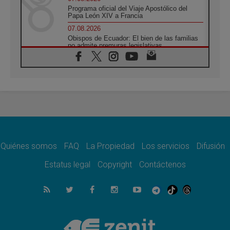
Programa oficial del Viaje Apostólico del
Papa León XIV a Francia
07.08.2026
Obispos de Ecuador: El bien de las familias
no admite premuras legislativas
06.08.2026
Cardenal Parolin: La paz comienza con la
empatía al dolor del otro
06.08.2026
Fray Marco Vianelli: Aprender el Evangelio
de la Paz en la Escuela de San Francisco
06.08.2026
La visita del Papa León XIV a Asís en un
minuto
Quiénes somos
FAQ
La Propiedad
Los servicios
Difusión
06.08.2026
El agradecimiento de los jóvenes al Papa:
Estatus legal
Copyright
Contáctenos
«Hoy nos sentimos Iglesia»
06.08.2026
Líbano: Reanudan los coloquios en Roma en
medio de tensiones y ataques en el sur del
país
06.08.2026
Hiroshima y Nagasaki, 81 años después.