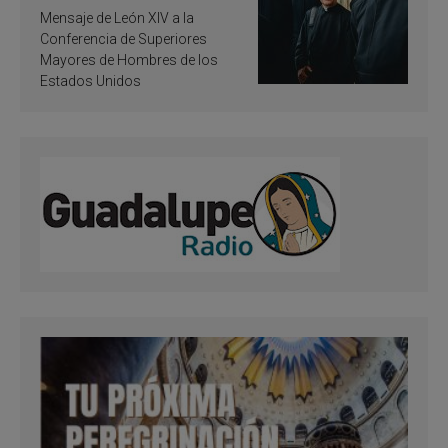
de inspiración y
Mensaje de León XIV a la
santificación
Conferencia de Superiores
Mayores de Hombres de los
Estados Unidos