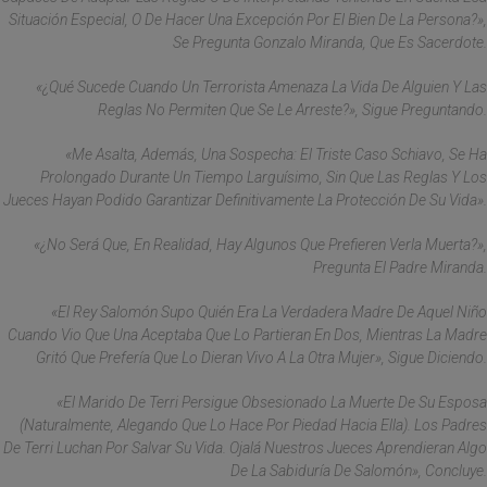
Situación Especial, O De Hacer Una Excepción Por El Bien De La Persona?»,
Se Pregunta Gonzalo Miranda, Que Es Sacerdote.
«¿Qué Sucede Cuando Un Terrorista Amenaza La Vida De Alguien Y Las
Reglas No Permiten Que Se Le Arreste?», Sigue Preguntando.
«Me Asalta, Además, Una Sospecha: El Triste Caso Schiavo, Se Ha
Prolongado Durante Un Tiempo Larguísimo, Sin Que Las Reglas Y Los
Jueces Hayan Podido Garantizar Definitivamente La Protección De Su Vida».
«¿No Será Que, En Realidad, Hay Algunos Que Prefieren Verla Muerta?»,
Pregunta El Padre Miranda.
«El Rey Salomón Supo Quién Era La Verdadera Madre De Aquel Niño
Cuando Vio Que Una Aceptaba Que Lo Partieran En Dos, Mientras La Madre
Gritó Que Prefería Que Lo Dieran Vivo A La Otra Mujer», Sigue Diciendo.
«El Marido De Terri Persigue Obsesionado La Muerte De Su Esposa
(naturalmente, Alegando Que Lo Hace Por Piedad Hacia Ella). Los Padres
De Terri Luchan Por Salvar Su Vida. Ojalá Nuestros Jueces Aprendieran Algo
De La Sabiduría De Salomón», Concluye.