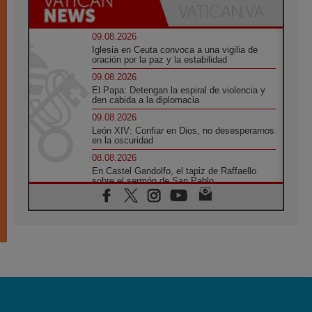
09.08.2026
Iglesia en Ceuta convoca a una vigilia de
oración por la paz y la estabilidad
09.08.2026
El Papa: Detengan la espiral de violencia y
den cabida a la diplomacia
09.08.2026
León XIV: Confiar en Dios, no desesperarnos
en la oscuridad
08.08.2026
En Castel Gandolfo, el tapiz de Raffaello
sobre el sermón de San Pablo
08.08.2026
En Colombia, «la paz no se compra con una
firma»
08.08.2026
En Venezuela celebraron los 416 años del
Santo Cristo de La Grita
08.08.2026
El Papa: en Santa Ágata contemplamos la
victoria del amor sobre la muerte