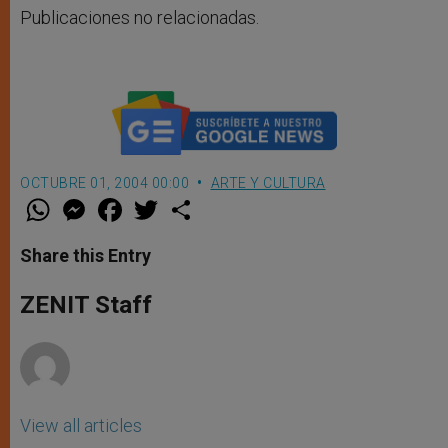
Publicaciones no relacionadas.
OCTUBRE 01, 2004 00:00
ARTE Y CULTURA
W
M
F
T
S
h
e
a
w
h
a
s
c
i
a
t
s
e
t
r
Share this Entry
s
e
b
t
e
A
n
o
e
p
g
o
r
ZENIT Staff
p
e
k
r
View all articles