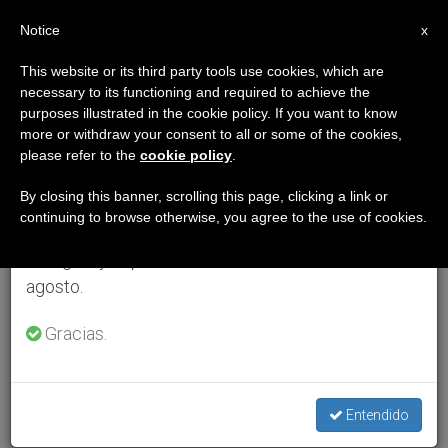
ES
Notice
×
x
Aviso importante
This website or its third party tools use cookies, which are
necessary to its functioning and required to achieve the
Del 27 de julio al 7 de agosto haremos la pausa
purposes illustrated in the cookie policy. If you want to know
anual, aprovechando que en el periodo de verano
more or withdraw your consent to all or some of the cookies,
please refer to the
cookie policy
.
se generan menos informaciones y también el
consumo de las mismas disminuye.
By closing this banner, scrolling this page, clicking a link or
continuing to browse otherwise, you agree to the use of cookies.
Retomamos el trabajo ordinario de las ediciones
en inglés y español de ZENIT el lunes 10 de
agosto.
Gracias.
Entendido