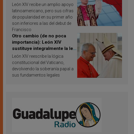
Latina en 2026? Publican
León XIV recibe un amplio apoyo
resultados de investigación
latinoamericano, pero sus cifras
de popularidad en su primer año
son inferiores a las del debut de
Francisco
Otro cambio (de no poca
importancia): León XIV
sustituye integralmente la ley
vaticana de Papa Francisco
León XIV reescribe la lógica
constitucional del Vaticano,
devolviendo la soberanía papal a
sus fundamentos legales