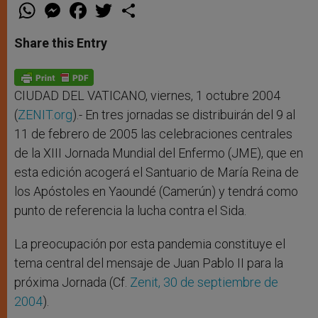
W
M
F
T
S
h
e
a
w
h
a
s
c
i
a
t
s
e
t
r
Share this Entry
s
e
b
t
e
A
n
o
e
p
g
o
r
p
e
k
r
CIUDAD DEL VATICANO, viernes, 1 octubre 2004
(
ZENIT.org
).- En tres jornadas se distribuirán del 9 al
11 de febrero de 2005 las celebraciones centrales
de la XIII Jornada Mundial del Enfermo (JME), que en
esta edición acogerá el Santuario de María Reina de
los Apóstoles en Yaoundé (Camerún) y tendrá como
punto de referencia la lucha contra el Sida.
La preocupación por esta pandemia constituye el
tema central del mensaje de Juan Pablo II para la
próxima Jornada (Cf.
Zenit, 30 de septiembre de
2004
).