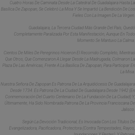
Cuatro Horas De Caminata Desde La Catedral De Guadalajara Hasta La
Basílica De Zapopan, Se Celebró La Misa Y Se Impartió La Bendición De Los
Fieles Con La Imagen De La Virgen.
Guadalajara, La Tercera Ciudad Más Grande Del País, Quedó
Completamente Paralizada Por Esta Manifestación, Aunque En Todo
Momento Se Mantuvo La Calma.
Cientos De Miles De Peregrinos Hicieron El Recorrido Completo, Mientras
Que Otros, Que Comenzaron A Llegar Desde La Madrugada, Colmaron La
Plaza De Las Américas, Frente A La Basílica De Zapopan, Para Participar En
La Misa.
Nuestra Señora De Zapopan Es Patrona De La Arquidiócesis De Guadalajara
Desde 1734. Es Patrona De La Ciudad De Guadalajara Desde 1942 (en
Conmemoración Del Cuarto Centenario De La Fundación De La Ciudad) Y,
Últimamente, Ha Sido Nombrada Patrona De La Provincia Franciscana De
Jalisco.
Según La Devoción Tradicional, Es Invocada Con Los Títulos De
Evangelizadora, Pacificadora, Protectora (contra Tempestades, Rayos,
Inundaciones Y Pestes), Y Patrona.