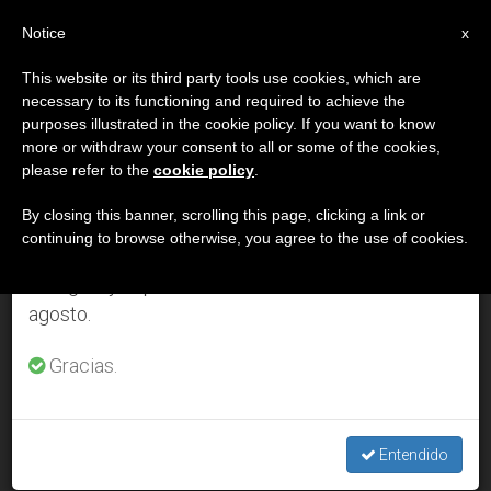
ES
Notice
×
x
Aviso importante
This website or its third party tools use cookies, which are
necessary to its functioning and required to achieve the
Del 27 de julio al 7 de agosto haremos la pausa
DÍA
purposes illustrated in the cookie policy. If you want to know
anual, aprovechando que en el periodo de verano
Octubre 12th, 2004
more or withdraw your consent to all or some of the cookies,
please refer to the
cookie policy
.
se generan menos informaciones y también el
consumo de las mismas disminuye.
By closing this banner, scrolling this page, clicking a link or
continuing to browse otherwise, you agree to the use of cookies.
ÚLTIMAS NOTICIAS
Retomamos el trabajo ordinario de las ediciones
en inglés y español de ZENIT el lunes 10 de
agosto.
Cuatro millones de personas manifiestan en Guadalajara su
cariño a María
Gracias.
OCT 12, 2004 00:00
ZENIT STAFF
Entendido