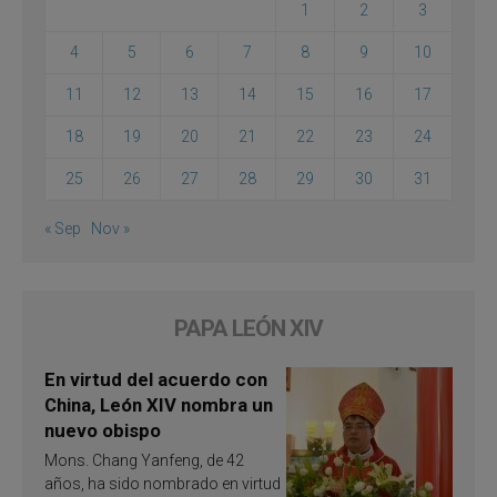
1
2
3
4
5
6
7
8
9
10
11
12
13
14
15
16
17
18
19
20
21
22
23
24
25
26
27
28
29
30
31
« Sep
Nov »
PAPA LEÓN XIV
En virtud del acuerdo con
China, León XIV nombra un
nuevo obispo
Mons. Chang Yanfeng, de 42
años, ha sido nombrado en virtud