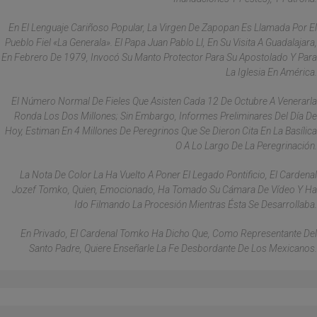
En El Lenguaje Cariñoso Popular, La Virgen De Zapopan Es Llamada Por El
Pueblo Fiel «La Generala». El Papa Juan Pablo Ll, En Su Visita A Guadalajara,
En Febrero De 1979, Invocó Su Manto Protector Para Su Apostolado Y Para
La Iglesia En América.
El Número Normal De Fieles Que Asisten Cada 12 De Octubre A Venerarla
Ronda Los Dos Millones; Sin Embargo, Informes Preliminares Del Día De
Hoy, Estiman En 4 Millones De Peregrinos Que Se Dieron Cita En La Basílica
O A Lo Largo De La Peregrinación.
La Nota De Color La Ha Vuelto A Poner El Legado Pontificio, El Cardenal
Jozef Tomko, Quien, Emocionado, Ha Tomado Su Cámara De Vídeo Y Ha
Ido Filmando La Procesión Mientras Ésta Se Desarrollaba.
En Privado, El Cardenal Tomko Ha Dicho Que, Como Representante Del
Santo Padre, Quiere Enseñarle La Fe Desbordante De Los Mexicanos.