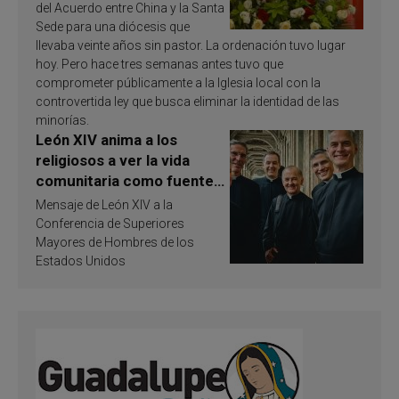
del Acuerdo entre China y la Santa
Sede para una diócesis que
llevaba veinte años sin pastor. La ordenación tuvo lugar
hoy. Pero hace tres semanas antes tuvo que
comprometer públicamente a la Iglesia local con la
controvertida ley que busca eliminar la identidad de las
minorías.
León XIV anima a los
religiosos a ver la vida
comunitaria como fuente
de inspiración y
Mensaje de León XIV a la
santificación
Conferencia de Superiores
Mayores de Hombres de los
Estados Unidos