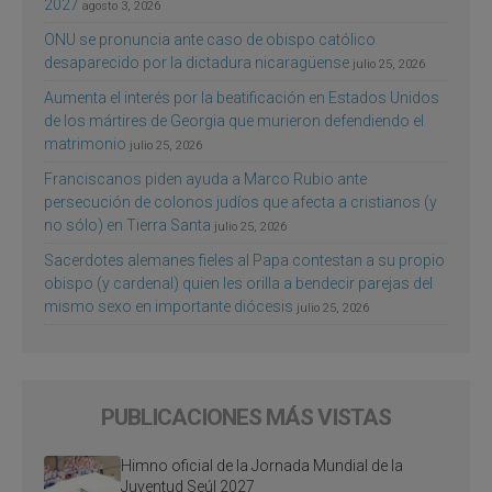
2027
agosto 3, 2026
ONU se pronuncia ante caso de obispo católico
desaparecido por la dictadura nicaragüense
julio 25, 2026
Aumenta el interés por la beatificación en Estados Unidos
de los mártires de Georgia que murieron defendiendo el
matrimonio
julio 25, 2026
Franciscanos piden ayuda a Marco Rubio ante
persecución de colonos judíos que afecta a cristianos (y
no sólo) en Tierra Santa
julio 25, 2026
Sacerdotes alemanes fieles al Papa contestan a su propio
obispo (y cardenal) quien les orilla a bendecir parejas del
mismo sexo en importante diócesis
julio 25, 2026
PUBLICACIONES MÁS VISTAS
Himno oficial de la Jornada Mundial de la
Juventud Seúl 2027