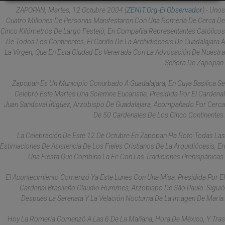
ZAPOPAN, Martes, 12 Octubre 2004 (
ZENIT.org
-
El Observador
).- Unos
Cuatro Millones De Personas Manifestaron Con Una Romería De Cerca De
Cinco Kilómetros De Largo Festejó, En Compañía Representantes Católicos
De Todos Los Continentes, El Cariño De La Archidiócesis De Guadalajara A
La Virgen, Que En Esta Ciudad Es Venerada Con La Advocación De Nuestra
Señora De Zapopan.
Zapopan Es Un Municipio Conurbado A Guadalajara, En Cuya Basílica Se
Celebró Este Martes Una Solemne Eucaristía, Presidida Por El Cardenal
Juan Sandoval Íñigüez, Arzobispo De Guadalajara, Acompañado Por Cerca
De 50 Cardenales De Los Cinco Continentes.
La Celebración De Este 12 De Octubre En Zapopan Ha Roto Todas Las
Estimaciones De Asistencia De Los Fieles Cristianos De La Arquidiócesis, En
Una Fiesta Que Combina La Fe Con Las Tradiciones Prehispánicas.
El Acontecimiento Comenzó Ya Este Lunes Con Una Misa, Presidida Por El
Cardenal Brasileño Claudio Hummes, Arzobispo De São Paulo. Siguió
Después La Serenata Y La Velación Nocturna De La Imagen De María.
Hoy La Romería Comenzó A Las 6 De La Mañana, Hora De México, Y Tras