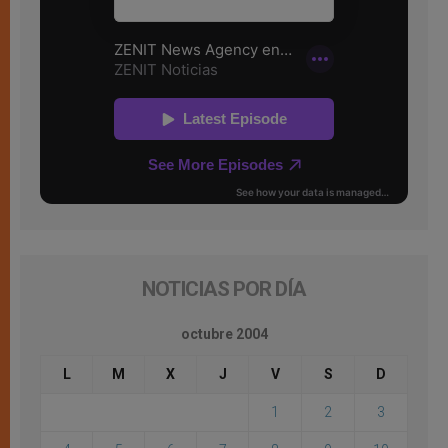
NOTICIAS POR DÍA
octubre 2004
L
M
X
J
V
S
D
1
2
3