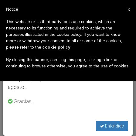
ES
Notice
×
x
Aviso importante
This website or its third party tools use cookies, which are
necessary to its functioning and required to achieve the
Del 27 de julio al 7 de agosto haremos la pausa
purposes illustrated in the cookie policy. If you want to know
anual, aprovechando que en el periodo de verano
more or withdraw your consent to all or some of the cookies,
please refer to the
cookie policy
.
se generan menos informaciones y también el
consumo de las mismas disminuye.
By closing this banner, scrolling this page, clicking a link or
continuing to browse otherwise, you agree to the use of cookies.
Retomamos el trabajo ordinario de las ediciones
en inglés y español de ZENIT el lunes 10 de
agosto.
Gracias.
Entendido