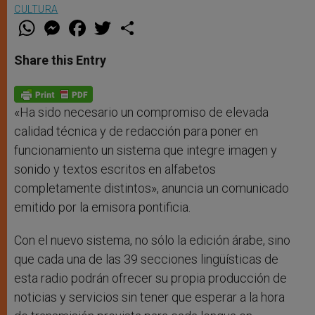
CULTURA
W
M
F
T
S
h
e
a
w
h
a
s
c
i
a
t
s
e
t
r
Share this Entry
s
e
b
t
e
A
n
o
e
p
g
o
r
p
e
k
r
«Ha sido necesario un compromiso de elevada
calidad técnica y de redacción para poner en
funcionamiento un sistema que integre imagen y
sonido y textos escritos en alfabetos
completamente distintos», anuncia un comunicado
emitido por la emisora pontificia.
Con el nuevo sistema, no sólo la edición árabe, sino
que cada una de las 39 secciones lingüísticas de
esta radio podrán ofrecer su propia producción de
noticias y servicios sin tener que esperar a la hora