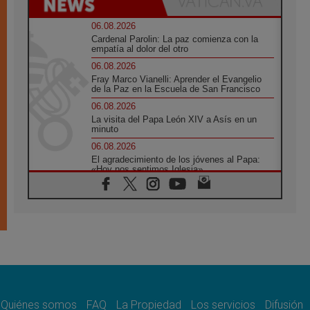
06.08.2026
Cardenal Parolin: La paz comienza con la
empatía al dolor del otro
06.08.2026
Fray Marco Vianelli: Aprender el Evangelio
de la Paz en la Escuela de San Francisco
06.08.2026
La visita del Papa León XIV a Asís en un
minuto
06.08.2026
El agradecimiento de los jóvenes al Papa:
«Hoy nos sentimos Iglesia»
06.08.2026
Líbano: Reanudan los coloquios en Roma en
medio de tensiones y ataques en el sur del
país
06.08.2026
Hiroshima y Nagasaki, 81 años después.
Comienzan "Diez Días Oración por la Paz"
06.08.2026
Pizzaballa en Asís: los cristianos quieren
paz
Quiénes somos
FAQ
La Propiedad
Los servicios
Difusión