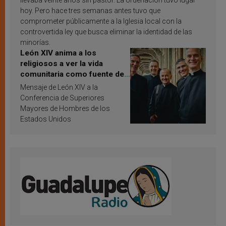
llevaba veinte años sin pastor. La ordenación tuvo lugar
hoy. Pero hace tres semanas antes tuvo que
comprometer públicamente a la Iglesia local con la
controvertida ley que busca eliminar la identidad de las
minorías.
León XIV anima a los
religiosos a ver la vida
comunitaria como fuente de
inspiración y santificación
Mensaje de León XIV a la
Conferencia de Superiores
Mayores de Hombres de los
Estados Unidos