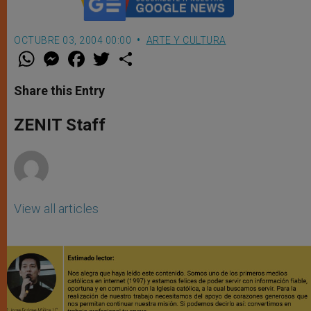
OCTUBRE 03, 2004 00:00
ARTE Y CULTURA
W
M
F
T
S
h
e
a
w
h
a
s
c
i
a
t
s
e
t
r
Share this Entry
s
e
b
t
e
A
n
o
e
p
g
o
r
ZENIT Staff
p
e
k
r
View all articles