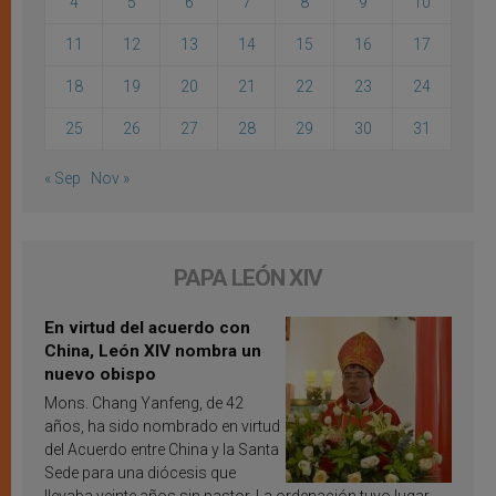
4
5
6
7
8
9
10
11
12
13
14
15
16
17
18
19
20
21
22
23
24
25
26
27
28
29
30
31
« Sep
Nov »
PAPA LEÓN XIV
En virtud del acuerdo con
China, León XIV nombra un
nuevo obispo
Mons. Chang Yanfeng, de 42
años, ha sido nombrado en virtud
del Acuerdo entre China y la Santa
Sede para una diócesis que