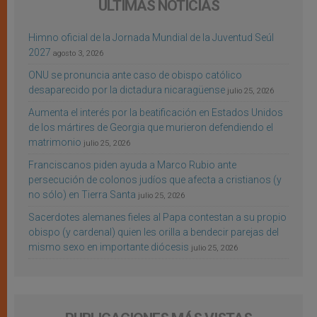
ÚLTIMAS NOTICIAS
Himno oficial de la Jornada Mundial de la Juventud Seúl
2027
agosto 3, 2026
ONU se pronuncia ante caso de obispo católico
desaparecido por la dictadura nicaragüense
julio 25, 2026
Aumenta el interés por la beatificación en Estados Unidos
de los mártires de Georgia que murieron defendiendo el
matrimonio
julio 25, 2026
Franciscanos piden ayuda a Marco Rubio ante
persecución de colonos judíos que afecta a cristianos (y
no sólo) en Tierra Santa
julio 25, 2026
Sacerdotes alemanes fieles al Papa contestan a su propio
obispo (y cardenal) quien les orilla a bendecir parejas del
mismo sexo en importante diócesis
julio 25, 2026