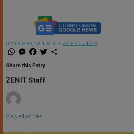
OCTUBRE 06, 2004 00:00
ARTE Y CULTURA
W
M
F
T
S
h
e
a
w
h
a
s
c
i
a
t
s
e
t
r
Share this Entry
s
e
b
t
e
A
n
o
e
p
g
o
r
ZENIT Staff
p
e
k
r
View all articles