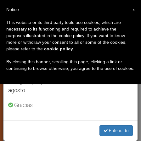
ES
Notice
×
x
Aviso importante
This website or its third party tools use cookies, which are
necessary to its functioning and required to achieve the
Del 27 de julio al 7 de agosto haremos la pausa
purposes illustrated in the cookie policy. If you want to know
El Congreso Eucarístico
anual, aprovechando que en el periodo de verano
more or withdraw your consent to all or some of the cookies,
please refer to the
cookie policy
.
se generan menos informaciones y también el
Internacional, desde Guadalajara,
consumo de las mismas disminuye.
en directo
By closing this banner, scrolling this page, clicking a link or
continuing to browse otherwise, you agree to the use of cookies.
Retomamos el trabajo ordinario de las ediciones
en inglés y español de ZENIT el lunes 10 de
GUADALAJARA, miércoles, 6 octubre
agosto.
2004 (
ZENIT.org
).- La agencia de
Gracias.
información Zenit ofrecerá una
cobertura especial del Congreso
Eucarístico Internacional desde
Entendido
Guadalajara con la colaboración de