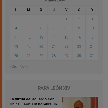
octubre 2004
L
M
X
J
V
S
D
1
2
3
4
5
6
7
8
9
10
11
12
13
14
15
16
17
18
19
20
21
22
23
24
25
26
27
28
29
30
31
« Sep
Nov »
PAPA LEÓN XIV
En virtud del acuerdo con
China, León XIV nombra un