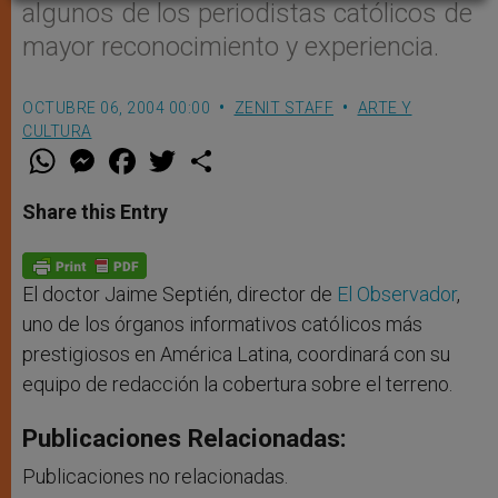
algunos de los periodistas católicos de
mayor reconocimiento y experiencia.
OCTUBRE 06, 2004 00:00
ZENIT STAFF
ARTE Y
CULTURA
W
M
F
T
S
h
e
a
w
h
a
s
c
i
a
t
s
e
t
r
Share this Entry
s
e
b
t
e
A
n
o
e
p
g
o
r
p
e
k
r
El doctor Jaime Septién, director de
El Observador
,
uno de los órganos informativos católicos más
prestigiosos en América Latina, coordinará con su
equipo de redacción la cobertura sobre el terreno.
Publicaciones Relacionadas:
Publicaciones no relacionadas.