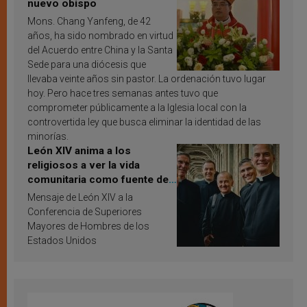
nuevo obispo
Mons. Chang Yanfeng, de 42
años, ha sido nombrado en virtud
del Acuerdo entre China y la Santa
Sede para una diócesis que
llevaba veinte años sin pastor. La ordenación tuvo lugar
hoy. Pero hace tres semanas antes tuvo que
comprometer públicamente a la Iglesia local con la
controvertida ley que busca eliminar la identidad de las
minorías.
León XIV anima a los
religiosos a ver la vida
comunitaria como fuente de
inspiración y santificación
Mensaje de León XIV a la
Conferencia de Superiores
Mayores de Hombres de los
Estados Unidos