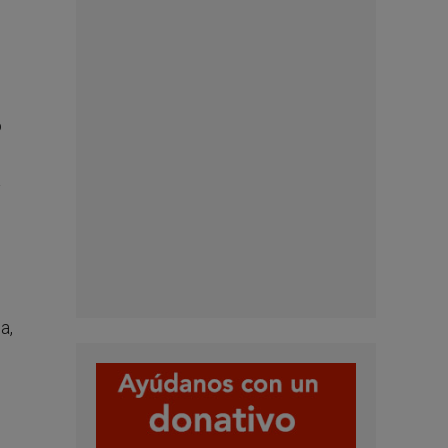
o
a
a,