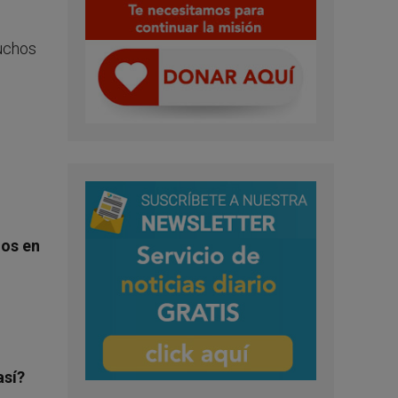
muchos
nos en
así?