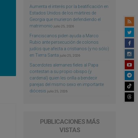
Aumenta el interés por la beatificación en
Estados Unidos de los mártires de
Georgia que murieron defendiendo el
matrimonio
julio 25, 2026
Franciscanos piden ayuda a Marco
Rubio ante persecución de colonos
judíos que afecta a cristianos (y no sólo)
en Tierra Santa
julio 25, 2026
Sacerdotes alemanes fieles al Papa
contestan a su propio obispo (y
cardenal) quien les orilla a bendecir
parejas del mismo sexo en importante
diócesis
julio 25, 2026
PUBLICACIONES MÁS
VISTAS