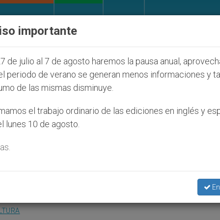
IGLESIA Y MUNDO
DOCUMENTOS
DONATIVOS
iso importante
díos que afecta a cristianos (y no sólo) en Tierra Sa
7 de julio al 7 de agosto haremos la pausa anual, aprovec
el periodo de verano se generan menos informaciones y t
umo de las mismas disminuye.
emigrantes, misioneros en
amos el trabajo ordinario de las ediciones en inglés y es
l lunes 10 de agosto.
as.
del Consejo Pontificio para los Emigrantes
En
LTURA