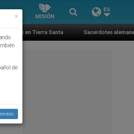
ES
×
MISIÓN
nta
Sacerdotes alemanes fieles al Papa contest
hando
ambién
pañol de
tendido