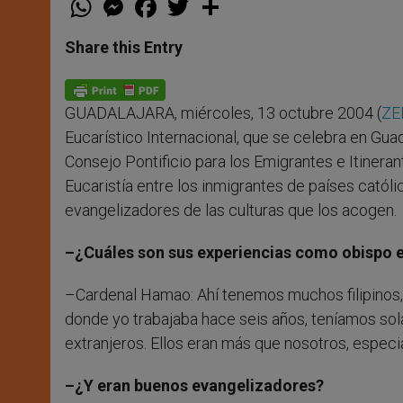
h
e
a
w
h
a
s
c
i
a
t
s
e
t
r
Share this Entry
s
e
b
t
e
A
n
o
e
p
g
o
r
p
e
k
GUADALAJARA, miércoles, 13 octubre 2004 (
ZE
r
Eucarístico Internacional, que se celebra en Gua
Consejo Pontificio para los Emigrantes e Itinera
Eucaristía entre los inmigrantes de países catól
evangelizadores de las culturas que los acogen.
–¿Cuáles son sus experiencias como obispo e
–Cardenal Hamao: Ahí tenemos muchos filipinos, 
donde yo trabajaba hace seis años, teníamos sol
extranjeros. Ellos eran más que nosotros, especi
–¿Y eran buenos evangelizadores?