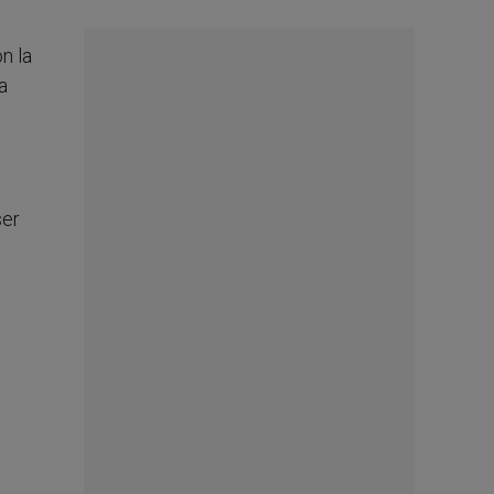
n la
a
ser