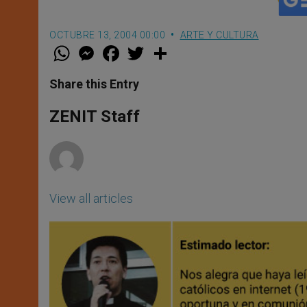
OCTUBRE 13, 2004 00:00
ARTE Y CULTURA
W
M
F
T
S
h
e
a
w
h
a
s
c
i
a
t
s
e
t
r
Share this Entry
s
e
b
t
e
A
n
o
e
p
g
o
r
ZENIT Staff
p
e
k
r
View all articles