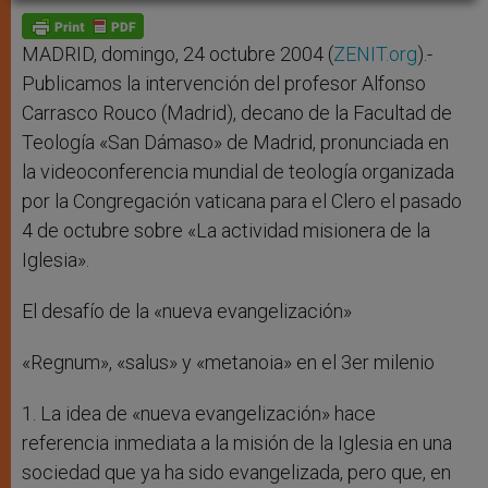
A
n
o
e
p
g
o
r
p
e
k
r
MADRID, domingo, 24 octubre 2004 (
ZENIT.org
).-
Publicamos la intervención del profesor Alfonso
Carrasco Rouco (Madrid), decano de la Facultad de
Teología «San Dámaso» de Madrid, pronunciada en
la videoconferencia mundial de teología organizada
por la Congregación vaticana para el Clero el pasado
4 de octubre sobre «La actividad misionera de la
Iglesia».
El desafío de la «nueva evangelización»
«Regnum», «salus» y «metanoia» en el 3er milenio
1. La idea de «nueva evangelización» hace
referencia inmediata a la misión de la Iglesia en una
sociedad que ya ha sido evangelizada, pero que, en