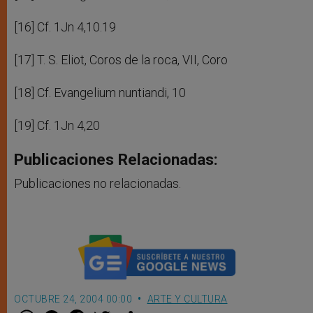
[16] Cf. 1Jn 4,10.19
[17] T. S. Eliot, Coros de la roca, VII, Coro
[18] Cf. Evangelium nuntiandi, 10
[19] Cf. 1Jn 4,20
Publicaciones Relacionadas:
Publicaciones no relacionadas.
OCTUBRE 24, 2004 00:00
ARTE Y CULTURA
W
M
F
T
S