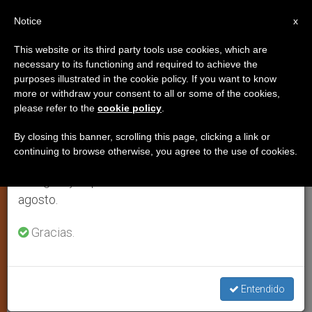
ES
Notice
×
x
Aviso importante
This website or its third party tools use cookies, which are
necessary to its functioning and required to achieve the
Del 27 de julio al 7 de agosto haremos la pausa
purposes illustrated in the cookie policy. If you want to know
El desafío de la «nueva
anual, aprovechando que en el periodo de verano
more or withdraw your consent to all or some of the cookies,
please refer to the
cookie policy
.
se generan menos informaciones y también el
evangelización»
consumo de las mismas disminuye.
By closing this banner, scrolling this page, clicking a link or
continuing to browse otherwise, you agree to the use of cookies.
Retomamos el trabajo ordinario de las ediciones
Por el profesor Alfonso Carrasco
en inglés y español de ZENIT el lunes 10 de
Rouco
agosto.
OCTUBRE 24, 2004 00:00
ZENIT STAFF
ARTE Y
Gracias.
CULTURA
W
M
F
T
S
h
e
a
w
h
a
s
c
i
a
t
s
e
t
r
Entendido
Share this Entry
s
e
b
t
e