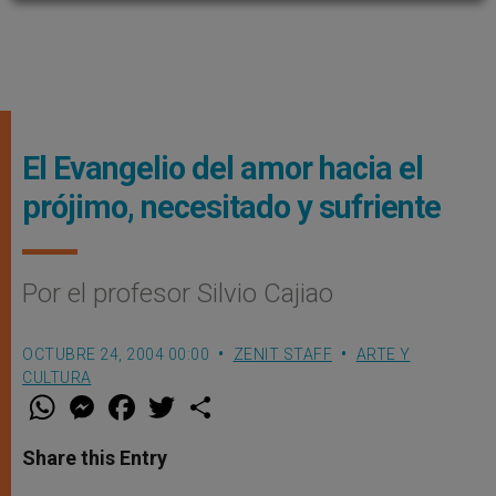
El Evangelio del amor hacia el
prójimo, necesitado y sufriente
Por el profesor Silvio Cajiao
OCTUBRE 24, 2004 00:00
ZENIT STAFF
ARTE Y
CULTURA
W
M
F
T
S
h
e
a
w
h
a
s
c
i
a
t
s
e
t
r
Share this Entry
s
e
b
t
e
A
n
o
e