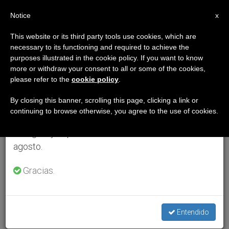
ES
Notice
×
x
Aviso importante
This website or its third party tools use cookies, which are
necessary to its functioning and required to achieve the
Del 27 de julio al 7 de agosto haremos la pausa
purposes illustrated in the cookie policy. If you want to know
anual, aprovechando que en el periodo de verano
more or withdraw your consent to all or some of the cookies,
please refer to the
cookie policy
.
se generan menos informaciones y también el
consumo de las mismas disminuye.
By closing this banner, scrolling this page, clicking a link or
continuing to browse otherwise, you agree to the use of cookies.
Retomamos el trabajo ordinario de las ediciones
en inglés y español de ZENIT el lunes 10 de
agosto.
Gracias.
Entendido