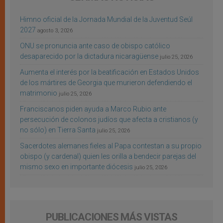
Himno oficial de la Jornada Mundial de la Juventud Seúl
2027
agosto 3, 2026
ONU se pronuncia ante caso de obispo católico
desaparecido por la dictadura nicaragüense
julio 25, 2026
Aumenta el interés por la beatificación en Estados Unidos
de los mártires de Georgia que murieron defendiendo el
matrimonio
julio 25, 2026
Franciscanos piden ayuda a Marco Rubio ante
persecución de colonos judíos que afecta a cristianos (y
no sólo) en Tierra Santa
julio 25, 2026
Sacerdotes alemanes fieles al Papa contestan a su propio
obispo (y cardenal) quien les orilla a bendecir parejas del
mismo sexo en importante diócesis
julio 25, 2026
PUBLICACIONES MÁS VISTAS