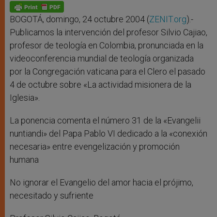
p
g
o
r
p
e
k
r
BOGOTÁ, domingo, 24 octubre 2004 (
ZENIT.org
).-
Publicamos la intervención del profesor Silvio Cajiao,
profesor de teología en Colombia, pronunciada en la
videoconferencia mundial de teología organizada
por la Congregación vaticana para el Clero el pasado
4 de octubre sobre «La actividad misionera de la
Iglesia».
La ponencia comenta el número 31 de la «Evangelii
nuntiandi» del Papa Pablo VI dedicado a la «conexión
necesaria» entre evengelización y promoción
humana
No ignorar el Evangelio del amor hacia el prójimo,
necesitado y sufriente