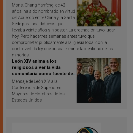
Mons. Chang Yanfeng, de 42
años, ha sido nombrado en virtud
del Acuerdo entre China y la Santa
Sede para una diócesis que
llevaba veinte años sin pastor. La ordenación tuvo lugar
hoy. Pero hace tres semanas antes tuvo que
comprometer públicamente a la Iglesia local con la
controvertida ley que busca eliminar la identidad de las
minorías.
León XIV anima a los
religiosos a ver la vida
comunitaria como fuente de
inspiración y santificación
Mensaje de León XIV a la
Conferencia de Superiores
Mayores de Hombres de los
Estados Unidos