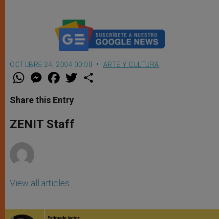
OCTUBRE 24, 2004 00:00
ARTE Y CULTURA
W
M
F
T
S
h
e
a
w
h
a
s
c
i
a
t
s
e
t
r
Share this Entry
s
e
b
t
e
A
n
o
e
p
g
o
r
ZENIT Staff
p
e
k
r
View all articles