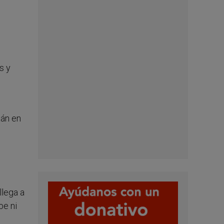
s y
tán en
llega a
be ni