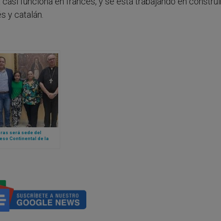
casi funciona en francés, y se está trabajando en construir
s y catalán.
ras será sede del
so Continental de la
cordia: esto es lo que
mos