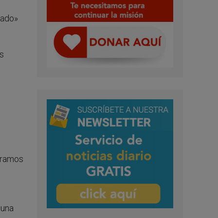
cado»
us
uramos
 una