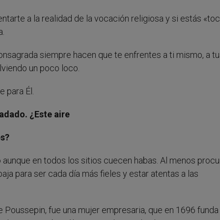
ntarte a la realidad de la vocación religiosa y si estás «to
a.
 consagrada siempre hacen que te enfrentes a ti mismo, a t
lviendo un poco loco.
 para Él.
fadado. ¿Este aire
es?
o aunque en todos los sitios cuecen habas. Al menos proc
ja para ser cada día más fieles y estar atentas a las
 Poussepin, fue una mujer empresaria, que en 1696 funda