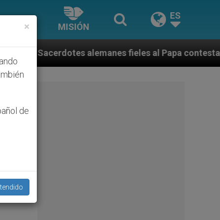
ES
×
MISIÓN
anes fieles al Papa contestan a su propio obispo (y c
hando
ambién
pañol de
tendido