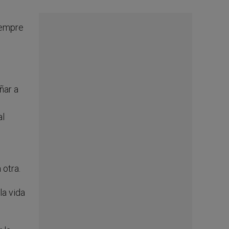
iempre
ñar a
al
 otra.
la vida