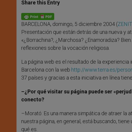
t
s
e
t
r
Share this Entry
s
e
b
t
e
A
n
o
e
p
g
o
r
p
e
k
BARCELONA, domingo, 5 diciembre 2004 (
ZENIT
r
Presentación que están detrás de una nueva y at
«¿Borrachina?, ¿Marchosa? ¿Enamoradiza? Bien. 
reflexiones sobre la vocación religiosa.
La página web es el resultado de la experiencia 
Barcelona con la web
http://www.terra.es/pers
37 países y gracias a esta iniciativa en línea tie
–¿Por qué visitar su página puede ser «perjud
conecto?
–Morató: Es una manera simpática de atraer la a
nuestra página, en general, está buscando, tiene 
qué es.