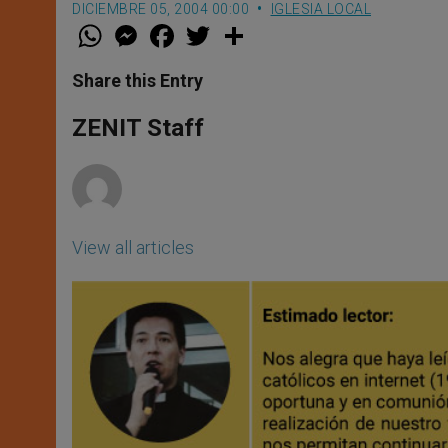
DICIEMBRE 05, 2004 00:00
IGLESIA LOCAL
W
M
F
T
S
h
e
a
w
h
a
s
c
i
a
t
s
e
t
r
Share this Entry
s
e
b
t
e
A
n
o
e
p
g
o
r
ZENIT Staff
p
e
k
r
View all articles