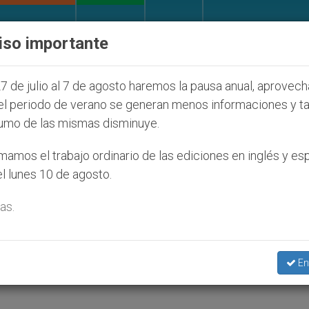
IGLESIA Y MUNDO
DOCUMENTOS
DONATIVOS
iso importante
nos (y no sólo) en Tierra Santa
Sacerdotes alem
7 de julio al 7 de agosto haremos la pausa anual, aprovec
el periodo de verano se generan menos informaciones y t
umo de las mismas disminuye.
et
amos el trabajo ordinario de las ediciones en inglés y es
l lunes 10 de agosto.
as.
ww.mivocacion.com
En
LOCAL