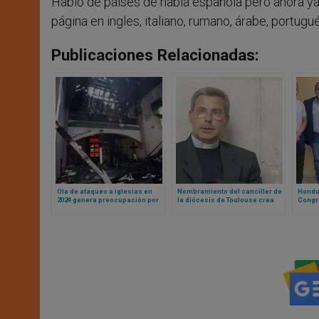
Hablo de países de habla española pero ahora ya 
página en ingles, italiano, rumano, árabe, portugué
Publicaciones Relacionadas:
Ola de ataques a iglesias en
Nombramiento del canciller de
Hondu
2024 genera preocupación por
la diócesis de Toulouse crea
Congre
la libertad religiosa en Estados
controversia pública entre
Miseri
Unidos
obispos franceses
sabe