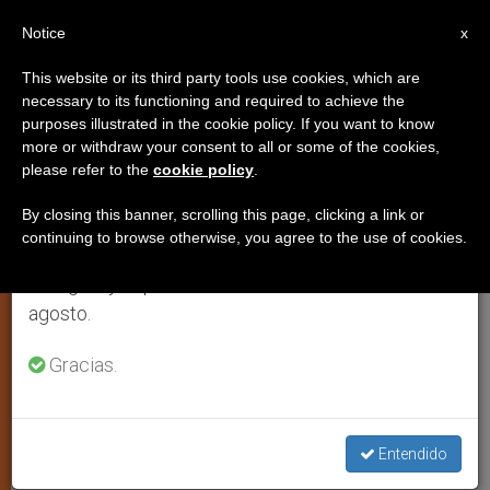
ES
Notice
×
x
Aviso importante
This website or its third party tools use cookies, which are
necessary to its functioning and required to achieve the
Del 27 de julio al 7 de agosto haremos la pausa
purposes illustrated in the cookie policy. If you want to know
Mensaje del Papa para la
anual, aprovechando que en el periodo de verano
more or withdraw your consent to all or some of the cookies,
please refer to the
cookie policy
.
se generan menos informaciones y también el
Jornada Mundial de la Paz
consumo de las mismas disminuye.
(2005)
By closing this banner, scrolling this page, clicking a link or
continuing to browse otherwise, you agree to the use of cookies.
Retomamos el trabajo ordinario de las ediciones
en inglés y español de ZENIT el lunes 10 de
« No te dejes vencer por el mal; antes
agosto.
bien, vence al mal con el bien »
Gracias.
DICIEMBRE 16, 2004 00:00
ZENIT STAFF
IGLESIA
LOCAL
W
M
F
T
S
Entendido
h
e
a
w
h
a
s
c
i
a