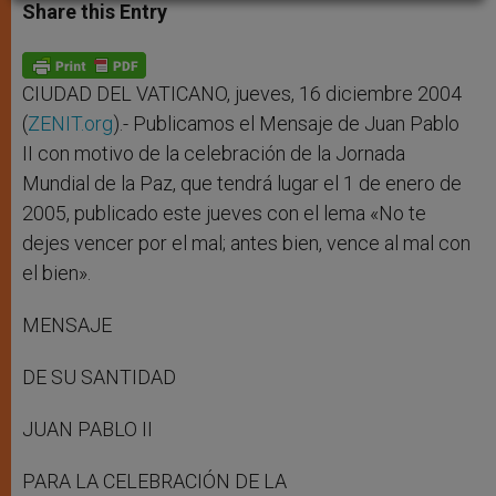
t
s
e
t
r
Share this Entry
s
e
b
t
e
A
n
o
e
p
g
o
r
p
e
k
r
CIUDAD DEL VATICANO, jueves, 16 diciembre 2004
(
ZENIT.org
).- Publicamos el Mensaje de Juan Pablo
II con motivo de la celebración de la Jornada
Mundial de la Paz, que tendrá lugar el 1 de enero de
2005, publicado este jueves con el lema «No te
dejes vencer por el mal; antes bien, vence al mal con
el bien».
MENSAJE
DE SU SANTIDAD
JUAN PABLO II
PARA LA CELEBRACIÓN DE LA