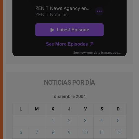
NOTICIAS POR DÍA
diciembre 2004
L
M
X
J
V
S
D
1
2
3
4
5
6
7
8
9
10
11
12