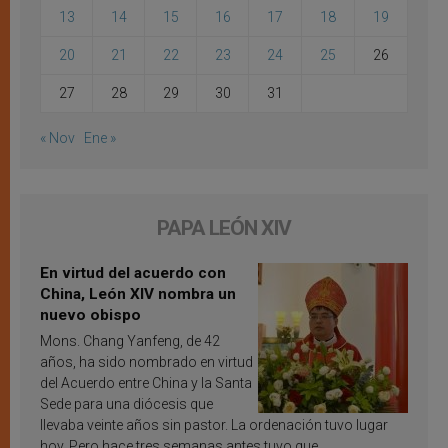
13
14
15
16
17
18
19
20
21
22
23
24
25
26
27
28
29
30
31
« Nov
Ene »
PAPA LEÓN XIV
En virtud del acuerdo con
China, León XIV nombra un
nuevo obispo
Mons. Chang Yanfeng, de 42
años, ha sido nombrado en virtud
del Acuerdo entre China y la Santa
Sede para una diócesis que
llevaba veinte años sin pastor. La ordenación tuvo lugar
hoy. Pero hace tres semanas antes tuvo que