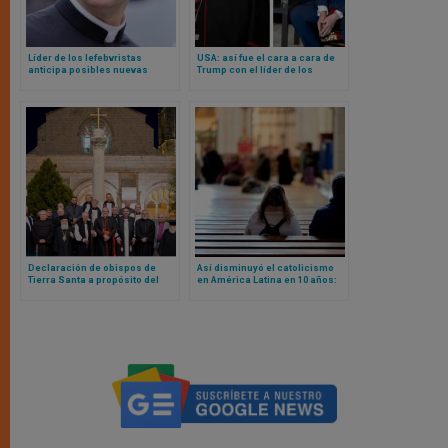
Líder de los lefebvristas
USA: así fue el cara a cara de
anticipa posibles nuevas
Trump con el líder de los
ordenaciones episcopales. En
obispos católicos en la Casa
años 80´s les valieron ex
Blanca
comunión
Declaración de obispos de
Así disminuyó el catolicismo
Tierra Santa a propósito del
en América Latina en 10 años:
“sionismo cristiano”
estudio muestra crecimiento
de agnosticismo y otros
interesantes datos