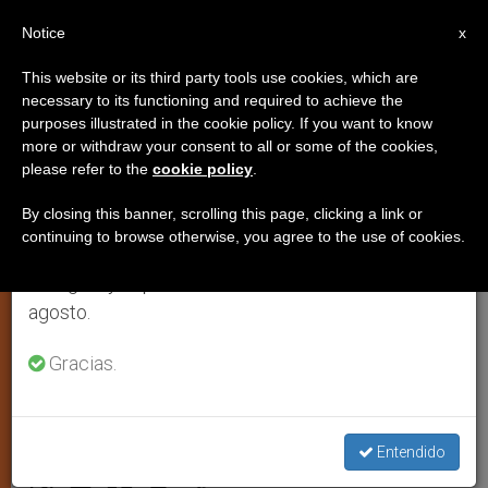
ES
Notice
×
x
Aviso importante
This website or its third party tools use cookies, which are
necessary to its functioning and required to achieve the
Del 27 de julio al 7 de agosto haremos la pausa
purposes illustrated in the cookie policy. If you want to know
El Congreso de Estados Unidos
anual, aprovechando que en el periodo de verano
more or withdraw your consent to all or some of the cookies,
please refer to the
cookie policy
.
se generan menos informaciones y también el
reconoce la objeción de
consumo de las mismas disminuye.
conciencia ante el aborto
By closing this banner, scrolling this page, clicking a link or
continuing to browse otherwise, you agree to the use of cookies.
Retomamos el trabajo ordinario de las ediciones
en inglés y español de ZENIT el lunes 10 de
Entrevista con Maureen Bailey del
agosto.
Secretariado para Actividades Pro Vida
Gracias.
de los obispos del país
DICIEMBRE 20, 2004 00:00
ZENIT STAFF
IGLESIA
Entendido
LOCAL
W
M
F
T
S