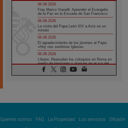
06.08.2026
Fray Marco Vianelli: Aprender el Evangelio
de la Paz en la Escuela de San Francisco
06.08.2026
La visita del Papa León XIV a Asís en un
minuto
06.08.2026
El agradecimiento de los jóvenes al Papa:
«Hoy nos sentimos Iglesia»
06.08.2026
Líbano: Reanudan los coloquios en Roma en
medio de tensiones y ataques en el sur del
país
06.08.2026
Hiroshima y Nagasaki, 81 años después.
Comienzan "Diez Días Oración por la Paz"
06.08.2026
Pizzaballa en Asís: los cristianos quieren
paz
06.08.2026
Sturla: La visita de León XIV será una buena
noticia para todo el Uruguay
Quiénes somos
FAQ
La Propiedad
Los servicios
Difusión
06.08.2026