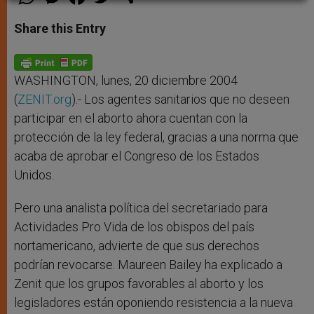
h
e
a
w
h
a
s
c
i
a
t
s
e
t
r
Share this Entry
s
e
b
t
e
A
n
o
e
p
g
o
r
p
e
k
r
WASHINGTON, lunes, 20 diciembre 2004
(
ZENIT.org
).- Los agentes sanitarios que no deseen
participar en el aborto ahora cuentan con la
protección de la ley federal, gracias a una norma que
acaba de aprobar el Congreso de los Estados
Unidos.
Pero una analista política del secretariado para
Actividades Pro Vida de los obispos del país
nortamericano, advierte de que sus derechos
podrían revocarse. Maureen Bailey ha explicado a
Zenit que los grupos favorables al aborto y los
legisladores están oponiendo resistencia a la nueva