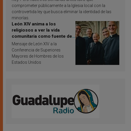
comprometer públicamente a la Iglesia local con la
controvertida ley que busca eliminar la identidad de las
minorías.
León XIV anima a los
religiosos a ver la vida
comunitaria como fuente de
inspiración y santificación
Mensaje de León XIV a la
Conferencia de Superiores
Mayores de Hombres de los
Estados Unidos