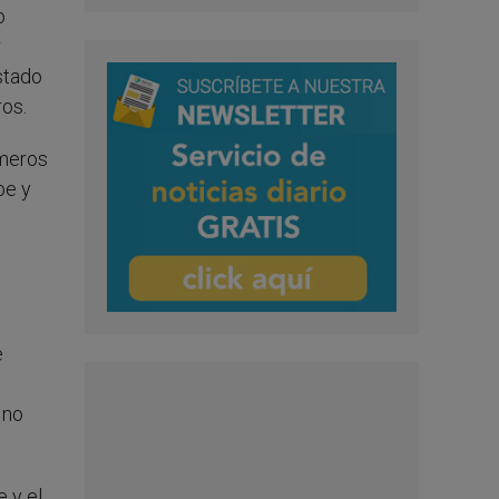
o
r
stado
ros.
imeros
be y
e
 no
e y el