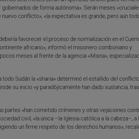
er gobernados de forma autónoma». Serán meses «cruciale
 nuevo conflicto»; «la expectativa es grande, pero aún tod
 debería favorecer el proceso de normalización en el Cuer
continente africano», informó el misionero comboniano y
 pocos meses al frente de la agencia «Misna», especializa
todo Sudán la «sharia» determinó el estallido del conflict
desde su inicio «y paradójicamente han dado sustancia, tra
.
as partes «han cometido crímenes y otras vejaciones cont
ciedad civil, «la única –la Iglesia católica a la cabeza–, a 
xigiendo un firme respeto de los derechos humanos», recal