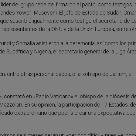
líder del grupo rebelde, firmaron el pacto; como testigos l
 ugandés Yoweri Museveni. El jefe de Estado de Sudán, Oma
, que suscribió igualmente como testigo el secretario de E
n representantes de la ONU y de la Unión Europea, entre ot
rundi y Somalia asistieron a la ceremonia, así como los pr
de Sudáfrica y Nigeria, el secretario general de la Liga Ára
, entre otras personalidades, el arzobispo de Jartum, el
», constató en «Radio Vaticano» el obispo de la diócesis d
zolari. En su opinión, la participación de 17 Estados, de
ficado extraordinario que podría crear una expectativa que
óximos seis meses serán un «período difícil», pues «el nort