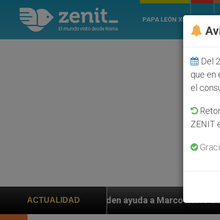
PAPA LEÓN XIV
ROMA
Av
Del 2
que en 
el cons
Retom
ZENIT e
Graci
 piden ayuda a Marco Rubio ante persecución de colono
ACTUALIDAD