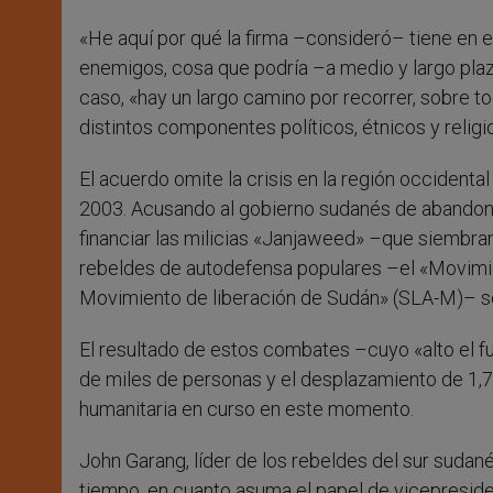
«He aquí por qué la firma –consideró– tiene en e
enemigos, cosa que podría –a medio y largo plazo
caso, «hay un largo camino por recorrer, sobre t
distintos componentes políticos, étnicos y religi
El acuerdo omite la crisis en la región occident
2003. Acusando al gobierno sudanés de abandona
financiar las milicias «Janjaweed» –que siembran
rebeldes de autodefensa populares –el «Movimient
Movimiento de liberación de Sudán» (SLA-M)– se
El resultado de estos combates –cuyo «alto el 
de miles de personas y el desplazamiento de 1,7 
humanitaria en curso en este momento.
John Garang, líder de los rebeldes del sur sudan
tiempo, en cuanto asuma el papel de vicepreside