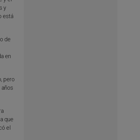
s y
o está
no de
da en
o, pero
s años
ra
la que
có el