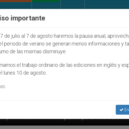
IGLESIA Y MUNDO
DOCUMENTOS
DONATIVOS
iso importante
7 de julio al 7 de agosto haremos la pausa anual, aprovec
el periodo de verano se generan menos informaciones y t
umo de las mismas disminuye.
amos el trabajo ordinario de las ediciones en inglés y es
l lunes 10 de agosto.
as.
En
s judíos que afecta a cristianos (y no sólo) en Tierra