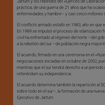
Jartum y los rebeldes del «Ejército de Liberación 
práctica, de una guerra de 21 años que ha ocas
enfermedades y hambre– y casi cinco millones 
El conflicto armado estalló en 1983, año en que el
En 1989 se impulsó el proceso de islamización f
civil ha enfrentado al régimen del norte –del go
a la rebelión del sur –de población negra mayori
El acuerdo, firmado en una ceremonia en el «Nyay
negociaciones iniciadas en octubre de 2002, punt
mientras que el sur tendrá derecho a un período 
referéndum su independencia.
El acuerdo determina también la repartición al 5
sobre todo en el sur–, la formación de una nueva
Ejecutivo de Jartum.