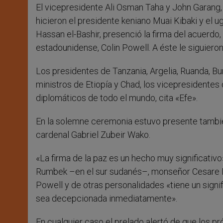
El vicepresidente Ali Osman Taha y John Garang, 
hicieron el presidente keniano Muai Kibaki y el
Hassan el-Bashir, presenció la firma del acuerdo
estadounidense, Colin Powell. A éste le siguiero
Los presidentes de Tanzania, Argelia, Ruanda, Bu
ministros de Etiopía y Chad, los vicepresidentes 
diplomáticos de todo el mundo, cita «Efe».
En la solemne ceremonia estuvo presente también
cardenal Gabriel Zubeir Wako.
«La firma de la paz es un hecho muy significativo
Rumbek –en el sur sudanés–, monseñor Cesare Maz
Powell y de otras personalidades «tiene un signi
sea decepcionada inmediatamente».
En cualquier caso el prelado alertó de que los pr