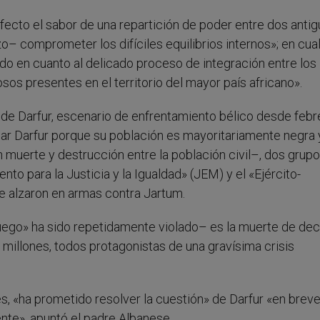
fecto el sabor de una repartición de poder entre dos anti
– comprometer los difíciles equilibrios internos»; en cua
odo en cuanto al delicado proceso de integración entre los
osos presentes en el territorio del mayor país africano».
al de Darfur, escenario de enfrentamiento bélico desde febr
r Darfur porque su población es mayoritariamente negra 
 muerte y destrucción entre la población civil–, dos grup
o para la Justicia y la Igualdad» (JEM) y el «Ejército-
 alzaron en armas contra Jartum.
fuego» ha sido repetidamente violado– es la muerte de de
millones, todos protagonistas de una gravísima crisis
és, «ha prometido resolver la cuestión» de Darfur «en brev
nte», apuntó el padre Albanese.