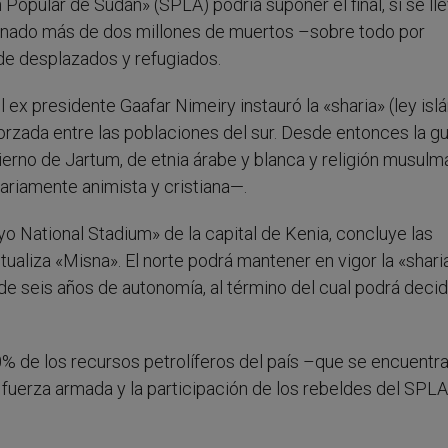
Popular de Sudán» (SPLA) podría suponer el final, si se lle
ionado más de dos millones de muertos –sobre todo por
de desplazados y refugiados.
 ex presidente Gaafar Nimeiry instauró la «sharia» (ley isl
orzada entre las poblaciones del sur. Desde entonces la g
bierno de Jartum, de etnia árabe y blanca y religión musul
tariamente animista y cristiana—.
o National Stadium» de la capital de Kenia, concluye las
ualiza «Misna». El norte podrá mantener en vigor la «sharia
de seis años de autonomía, al término del cual podrá decid
0% de los recursos petrolíferos del país –que se encuentr
 fuerza armada y la participación de los rebeldes del SPLA