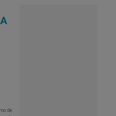
LA
erno de