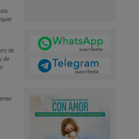
guos
lquier
ero de
y de
os
cenas
e