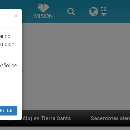
ES
×
MISIÓN
hando
ambién
pañol de
tendido
 Santa
Sacerdotes alemanes fieles al Papa cont