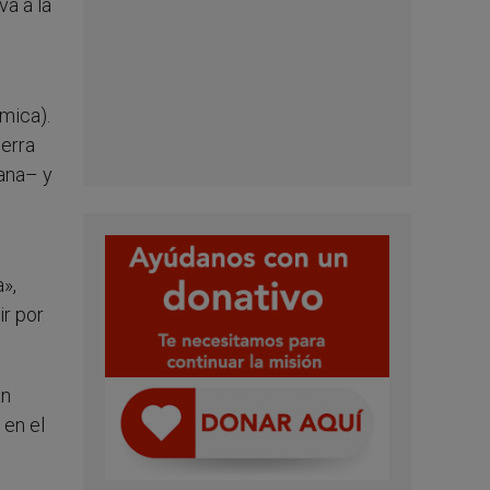
va a la
ámica).
uerra
mana– y
»,
ir por
an
 en el