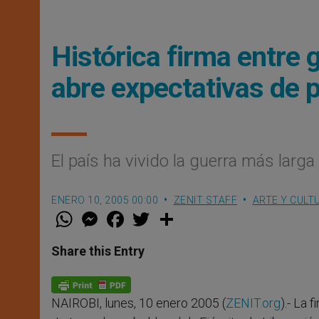
Histórica firma entre 
abre expectativas de 
El país ha vivido la guerra más larga
ENERO 10, 2005 00:00
ZENIT STAFF
ARTE Y CULT
W
M
F
T
S
h
e
a
w
h
a
s
c
i
a
t
s
e
t
r
Share this Entry
s
e
b
t
e
A
n
o
e
p
g
o
r
p
e
k
NAIROBI, lunes, 10 enero 2005 (
ZENIT.org
).- La 
r