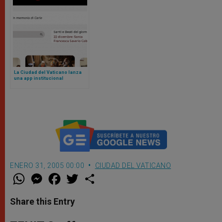
La Ciudad del Vaticano lanza
una app institucional
ENERO 31, 2005 00:00
CIUDAD DEL VATICANO
W
M
F
T
S
h
e
a
w
h
a
s
c
i
a
t
s
e
t
r
Share this Entry
s
e
b
t
e
A
n
o
e