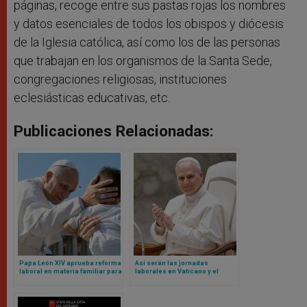
páginas, recoge entre sus pastas rojas los nombres
y datos esenciales de todos los obispos y diócesis
de la Iglesia católica, así como los de las personas
que trabajan en los organismos de la Santa Sede,
congregaciones religiosas, instituciones
eclesiásticas educativas, etc.
Publicaciones Relacionadas:
Papa León XIV aprueba reforma
Así serán las jornadas
laboral en materia familiar para
laborales en Vaticano y el
empleados del Vaticano
blindaje contra nepotismo
según nuevos Reglamentos de
León XIV