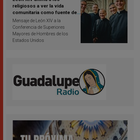
religiosos a ver la vida
comunitaria como fuente de
inspiración y santificación
Mensaje de León XIV a la
Conferencia de Superiores
Mayores de Hombres de los
Estados Unidos