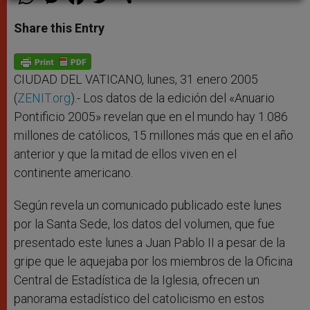
h
e
a
w
h
a
s
c
i
a
t
s
e
t
r
Share this Entry
s
e
b
t
e
A
n
o
e
p
g
o
r
p
e
k
r
CIUDAD DEL VATICANO, lunes, 31 enero 2005
(
ZENIT.org
).- Los datos de la edición del «Anuario
Pontificio 2005» revelan que en el mundo hay 1.086
millones de católicos, 15 millones más que en el año
anterior y que la mitad de ellos viven en el
continente americano.
Según revela un comunicado publicado este lunes
por la Santa Sede, los datos del volumen, que fue
presentado este lunes a Juan Pablo II a pesar de la
gripe que le aquejaba por los miembros de la Oficina
Central de Estadística de la Iglesia, ofrecen un
panorama estadístico del catolicismo en estos