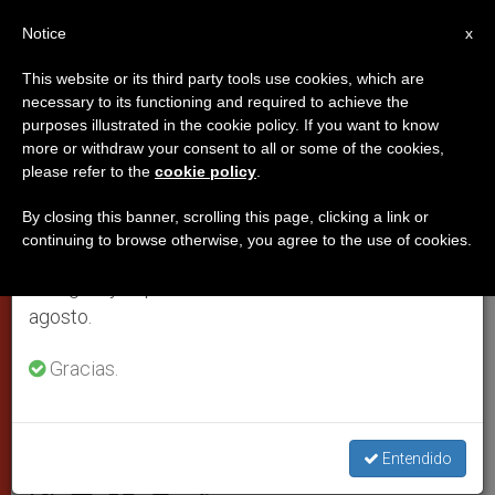
ES
Notice
×
x
Aviso importante
This website or its third party tools use cookies, which are
necessary to its functioning and required to achieve the
Del 27 de julio al 7 de agosto haremos la pausa
purposes illustrated in the cookie policy. If you want to know
Aumenta el número de los
anual, aprovechando que en el periodo de verano
more or withdraw your consent to all or some of the cookies,
please refer to the
cookie policy
.
se generan menos informaciones y también el
católicos: 1.086 millones en el
consumo de las mismas disminuye.
mundo, la mitad en América
By closing this banner, scrolling this page, clicking a link or
continuing to browse otherwise, you agree to the use of cookies.
Retomamos el trabajo ordinario de las ediciones
en inglés y español de ZENIT el lunes 10 de
Crece el número de sacerdotes
agosto.
diocesanos y disminuye el de
Gracias.
religiosos
ENERO 31, 2005 00:00
ZENIT STAFF
CIUDAD DEL
Entendido
VATICANO
W
M
F
T
S