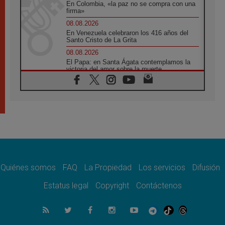
En Colombia, «la paz no se compra con una
firma»
08.08.2026
En Venezuela celebraron los 416 años del
Santo Cristo de La Grita
08.08.2026
El Papa: en Santa Ágata contemplamos la
victoria del amor sobre la muerte
08.08.2026
León XIV visitará el Santuario de la Madre
del Buen Consejo de Genazzano
07.08.2026
Filipinas: el Vicariato Apostólico de Calapán
se convierte en diócesis
07.08.2026
Honduras: Los desplazados invisibles de una
crisis olvidada
Quiénes somos
FAQ
La Propiedad
Los servicios
Difusión
07.08.2026
Bokalic: "En Argentina el Papa León señalará
Estatus legal
Copyright
Contáctenos
el compromiso del cristiano"
07.08.2026
La matanza de niños en Gaza no cesa: 300
muertos en 300 días