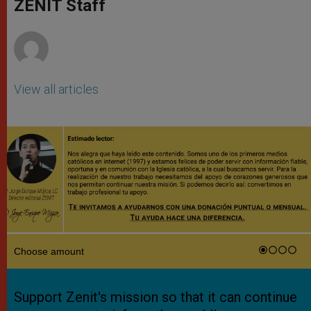
p
g
o
r
ZENIT Staff
p
e
k
r
View all articles