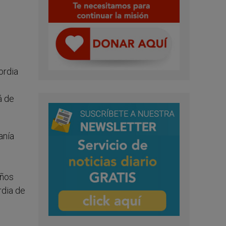
ordia
á de
anía
años
rdia de