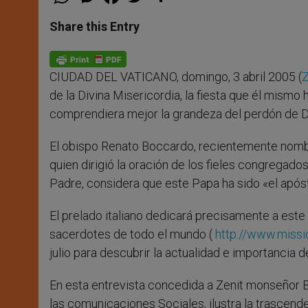
h
e
a
w
h
a
s
c
i
a
t
s
e
t
r
Share this Entry
s
e
b
t
e
A
n
o
e
p
g
o
r
p
e
k
CIUDAD DEL VATICANO, domingo, 3 abril 2005 (
Z
r
de la Divina Misericordia, la fiesta que él mismo
comprendiera mejor la grandeza del perdón de D
El obispo Renato Boccardo, recientemente nombra
quien dirigió la oración de los fieles congregado
Padre, considera que este Papa ha sido «el apóst
El prelado italiano dedicará precisamente a este
sacerdotes de todo el mundo (
http://www.missi
julio para descubrir la actualidad e importancia d
En esta entrevista concedida a Zenit monseñor B
las comunicaciones Sociales, ilustra la trascend