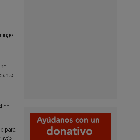
omingo
no,
 Santo
24 de
io para
través