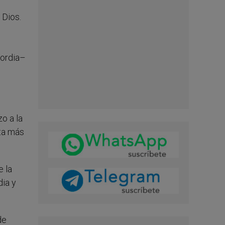
 Dios.
n
cordia–
o a la
ta más
e la
dia y
de