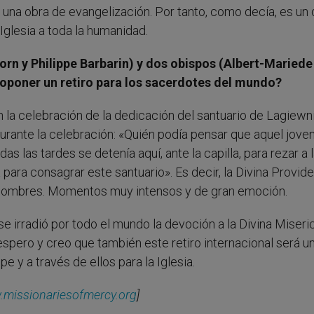
n una obra de evangelización. Por tanto, como decía, es un
 Iglesia a toda la humanidad.
rn y Philippe Barbarin) y dos obispos (Albert-Mariede
poner un retiro para los sacerdotes del mundo?
la celebración de la dedicación del santuario de Lagiewni
durante la celebración: «Quién podía pensar que aquel jove
das las tardes se detenía aquí, ante la capilla, para rezar a 
para consagrar este santuario». Es decir, la Divina Provid
os hombres. Momentos muy intensos y de gran emoción.
e irradió por todo el mundo la devoción a la Divina Miseric
espero y creo que también este retiro internacional será u
e y a través de ellos para la Iglesia.
.missionariesofmercy.org
]