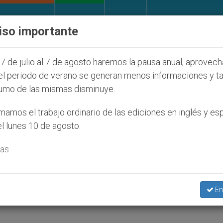
IGLESIA Y MUNDO
DOCUMENTOS
DONATIVOS
iso importante
udíos que afecta a cristianos (y no sólo) en Tierra S
7 de julio al 7 de agosto haremos la pausa anual, aprovec
el periodo de verano se generan menos informaciones y t
umo de las mismas disminuye.
ol de la Divina Misericordia
amos el trabajo ordinario de las ediciones en inglés y es
l lunes 10 de agosto.
as.
ardo, secretario general del Estado de la
En