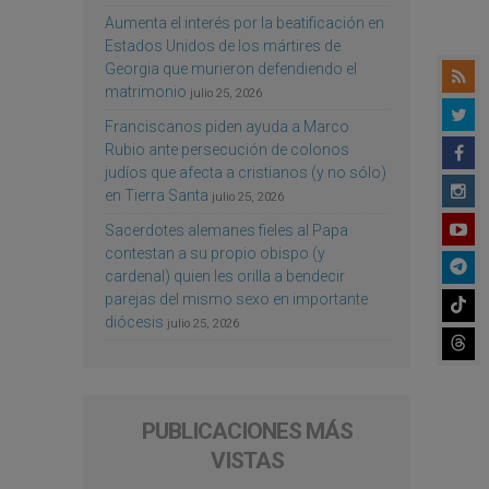
Aumenta el interés por la beatificación en
Estados Unidos de los mártires de
Georgia que murieron defendiendo el
matrimonio
julio 25, 2026
Franciscanos piden ayuda a Marco
Rubio ante persecución de colonos
judíos que afecta a cristianos (y no sólo)
en Tierra Santa
julio 25, 2026
Sacerdotes alemanes fieles al Papa
contestan a su propio obispo (y
cardenal) quien les orilla a bendecir
parejas del mismo sexo en importante
diócesis
julio 25, 2026
PUBLICACIONES MÁS
VISTAS