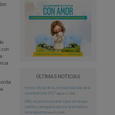
 don
ki
n con
la
encia
ÚLTIMAS NOTICIAS
ordia.
Himno oficial de la Jornada Mundial de la
na
Juventud Seúl 2027
agosto 3, 2026
ONU se pronuncia ante caso de obispo
católico desaparecido por la dictadura
nicaragüense
julio 25, 2026