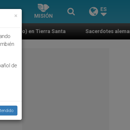
ES
×
MISIÓN
anta
Sacerdotes alemanes fieles al Papa contes
hando
ambién
pañol de
tendido