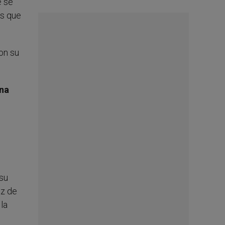
e se
as que
on su
una
 su
az de
 la