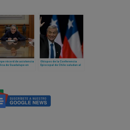
mpe récord de asistencia
Obispos de la Conferencia
lica de Guadalupe en
Episcopal de Chile saludan al
n 12 de diciembre.
Presidente electo José Antonio
denta de México habla
Kast
l Papa