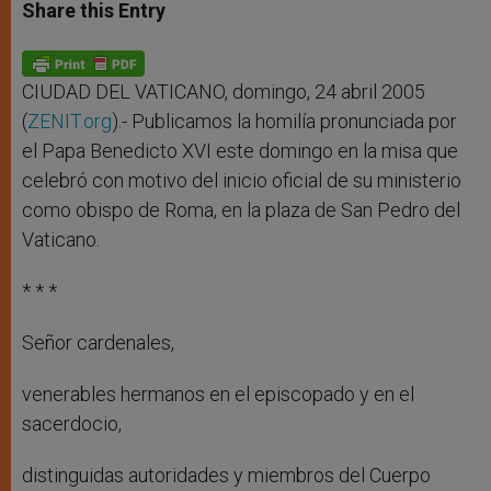
t
s
e
t
r
Share this Entry
s
e
b
t
e
A
n
o
e
p
g
o
r
p
e
k
r
CIUDAD DEL VATICANO, domingo, 24 abril 2005
(
ZENIT.org
).- Publicamos la homilía pronunciada por
el Papa Benedicto XVI este domingo en la misa que
celebró con motivo del inicio oficial de su ministerio
como obispo de Roma, en la plaza de San Pedro del
Vaticano.
* * *
Señor cardenales,
venerables hermanos en el episcopado y en el
sacerdocio,
distinguidas autoridades y miembros del Cuerpo