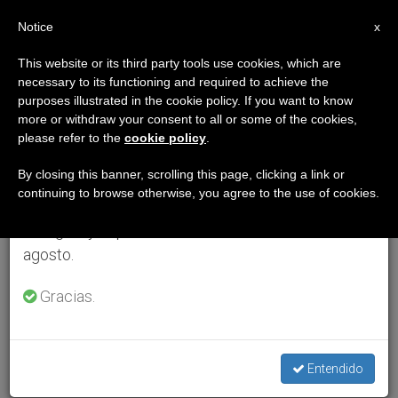
ES
Notice
×
x
Aviso importante
This website or its third party tools use cookies, which are
necessary to its functioning and required to achieve the
Del 27 de julio al 7 de agosto haremos la pausa
purposes illustrated in the cookie policy. If you want to know
anual, aprovechando que en el periodo de verano
more or withdraw your consent to all or some of the cookies,
please refer to the
cookie policy
.
se generan menos informaciones y también el
consumo de las mismas disminuye.
By closing this banner, scrolling this page, clicking a link or
continuing to browse otherwise, you agree to the use of cookies.
Retomamos el trabajo ordinario de las ediciones
en inglés y español de ZENIT el lunes 10 de
agosto.
Gracias.
Entendido