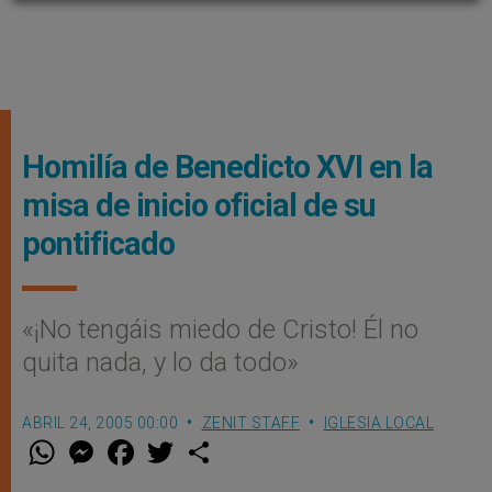
Homilía de Benedicto XVI en la
misa de inicio oficial de su
pontificado
«¡No tengáis miedo de Cristo! Él no
quita nada, y lo da todo»
ABRIL 24, 2005 00:00
ZENIT STAFF
IGLESIA LOCAL
W
M
F
T
S
h
e
a
w
h
a
s
c
i
a