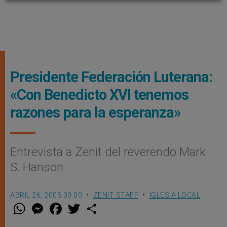
Presidente Federación Luterana:
«Con Benedicto XVI tenemos
razones para la esperanza»
Entrevista a Zenit del reverendo Mark
S. Hanson
ABRIL 26, 2005 00:00
ZENIT STAFF
IGLESIA LOCAL
W
M
F
T
S
h
e
a
w
h
a
s
c
i
a