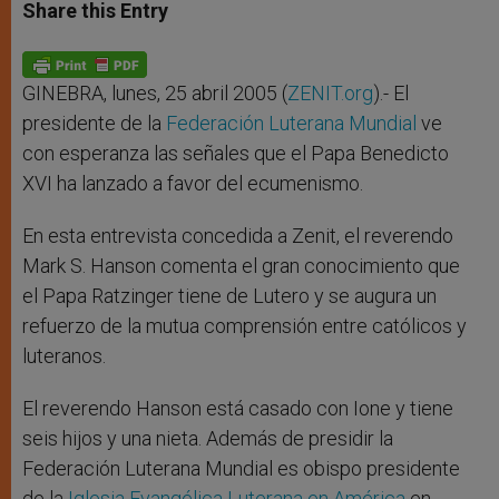
t
s
e
t
r
Share this Entry
s
e
b
t
e
A
n
o
e
p
g
o
r
p
e
k
r
GINEBRA, lunes, 25 abril 2005 (
ZENIT.org
).- El
presidente de la
Federación Luterana Mundial
ve
con esperanza las señales que el Papa Benedicto
XVI ha lanzado a favor del ecumenismo.
En esta entrevista concedida a Zenit, el reverendo
Mark S. Hanson comenta el gran conocimiento que
el Papa Ratzinger tiene de Lutero y se augura un
refuerzo de la mutua comprensión entre católicos y
luteranos.
El reverendo Hanson está casado con Ione y tiene
seis hijos y una nieta. Además de presidir la
Federación Luterana Mundial es obispo presidente
de la
Iglesia Evangélica Luterana en América
en