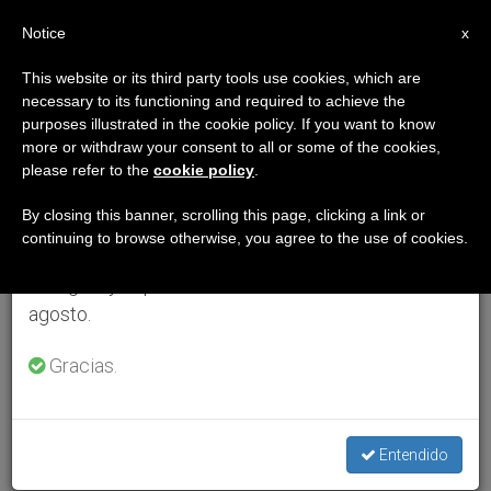
ES
Notice
×
x
Aviso importante
This website or its third party tools use cookies, which are
necessary to its functioning and required to achieve the
Del 27 de julio al 7 de agosto haremos la pausa
purposes illustrated in the cookie policy. If you want to know
anual, aprovechando que en el periodo de verano
more or withdraw your consent to all or some of the cookies,
please refer to the
cookie policy
.
se generan menos informaciones y también el
consumo de las mismas disminuye.
By closing this banner, scrolling this page, clicking a link or
continuing to browse otherwise, you agree to the use of cookies.
Retomamos el trabajo ordinario de las ediciones
en inglés y español de ZENIT el lunes 10 de
agosto.
Gracias.
Entendido