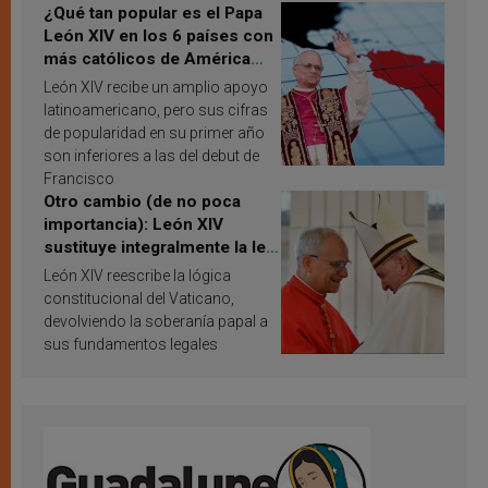
¿Qué tan popular es el Papa
León XIV en los 6 países con
más católicos de América
Latina en 2026? Publican
León XIV recibe un amplio apoyo
resultados de investigación
latinoamericano, pero sus cifras
de popularidad en su primer año
son inferiores a las del debut de
Francisco
Otro cambio (de no poca
importancia): León XIV
sustituye integralmente la ley
vaticana de Papa Francisco
León XIV reescribe la lógica
constitucional del Vaticano,
devolviendo la soberanía papal a
sus fundamentos legales