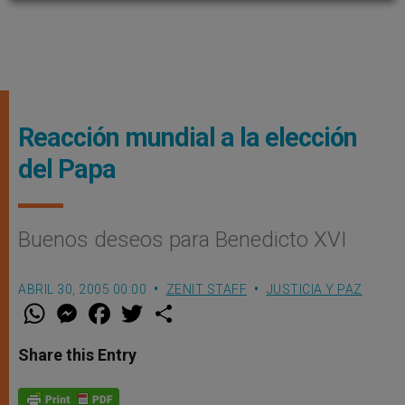
Reacción mundial a la elección
del Papa
Buenos deseos para Benedicto XVI
ABRIL 30, 2005 00:00
ZENIT STAFF
JUSTICIA Y PAZ
W
M
F
T
S
h
e
a
w
h
a
s
c
i
a
t
s
e
t
r
Share this Entry
s
e
b
t
e
A
n
o
e
p
g
o
r