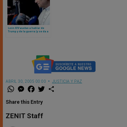
León XIV vuelve a hablar de
Trump y de la guerra (y se da a
conocer que el Papa cargará la
cruz todo el viacrucis en
Viernes Santo)
ABRIL 30, 2005 00:00
JUSTICIA Y PAZ
W
M
F
T
S
h
e
a
w
h
a
s
c
i
a
t
s
e
t
r
Share this Entry
s
e
b
t
e
A
n
o
e
p
g
o
r
ZENIT Staff
p
e
k
r