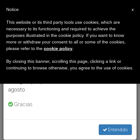
ES
Notice
×
x
Aviso importante
This website or its third party tools use cookies, which are
necessary to its functioning and required to achieve the
Del 27 de julio al 7 de agosto haremos la pausa
purposes illustrated in the cookie policy. If you want to know
anual, aprovechando que en el periodo de verano
more or withdraw your consent to all or some of the cookies,
please refer to the
cookie policy
.
se generan menos informaciones y también el
consumo de las mismas disminuye.
By closing this banner, scrolling this page, clicking a link or
continuing to browse otherwise, you agree to the use of cookies.
Retomamos el trabajo ordinario de las ediciones
en inglés y español de ZENIT el lunes 10 de
agosto.
Gracias.
Entendido