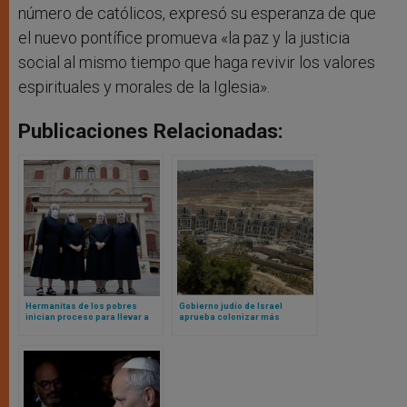
número de católicos, expresó su esperanza de que
el nuevo pontífice promueva «la paz y la justicia
social al mismo tiempo que haga revivir los valores
espirituales y morales de la Iglesia».
Publicaciones Relacionadas:
Hermanitas de los pobres
Gobierno judío de Israel
inician proceso para llevar a
aprueba colonizar más
Suprema Corte el falló en su
territorio palestino; obispos de
contra de juez progresista
Tierra Santa se oponen