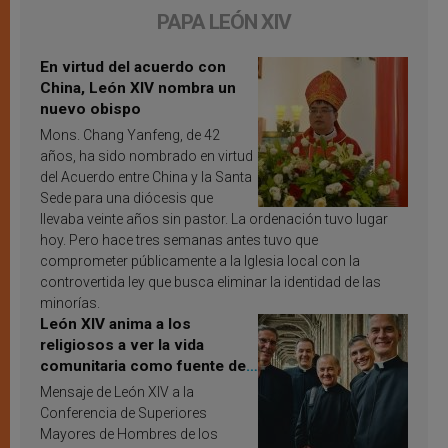
PAPA LEÓN XIV
En virtud del acuerdo con
China, León XIV nombra un
nuevo obispo
Mons. Chang Yanfeng, de 42
años, ha sido nombrado en virtud
del Acuerdo entre China y la Santa
Sede para una diócesis que
llevaba veinte años sin pastor. La ordenación tuvo lugar
hoy. Pero hace tres semanas antes tuvo que
comprometer públicamente a la Iglesia local con la
controvertida ley que busca eliminar la identidad de las
minorías.
León XIV anima a los
religiosos a ver la vida
comunitaria como fuente de
inspiración y santificación
Mensaje de León XIV a la
Conferencia de Superiores
Mayores de Hombres de los