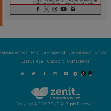
Líbano: Reanudan los coloquios en Roma en
medio de tensiones y ataques en el sur del
país
06.08.2026
Hiroshima y Nagasaki, 81 años después.
Comienzan "Diez Días Oración por la Paz"
06.08.2026
Pizzaballa en Asís: los cristianos quieren
paz
06.08.2026
Sturla: La visita de León XIV será una buena
noticia para todo el Uruguay
Quiénes somos
FAQ
La Propiedad
Los servicios
Difusión
06.08.2026
Estatus legal
Copyright
Contáctenos
León XIV: La revolución del Evangelio
derriba los muros que separan
06.08.2026
La Iglesia en Ceuta: caridad y esperanza
frente al drama migratorio
06.08.2026
La visita del Papa a Perú será un tiempo de
gracia reconciliación y esperanza
Copyright © 2026 ZENIT. All Rights Reserved.