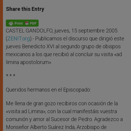
a
s
c
i
a
t
s
e
t
r
Share this Entry
s
e
b
t
e
A
n
o
e
p
g
o
r
p
e
k
r
CASTEL GANDOLFO, jueves, 15 septiembre 2005
(
ZENIT.org
).- Publicamos el discurso que dirigió este
jueves Benedicto XVI al segundo grupo de obispos
mexicanos a los que recibió al concluir su visita «ad
limina apostolorum».
* * *
Queridos hermanos en el Episcopado:
Me llena de gran gozo recibiros con ocasión de la
«visita ad Limina», con la cual manifestáis vuestra
comunión y amor al Sucesor de Pedro. Agradezco a
Monseñor Alberto Suárez Inda, Arzobispo de