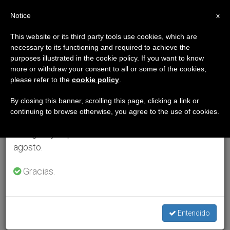
ES
Notice
×
x
Aviso importante
This website or its third party tools use cookies, which are
necessary to its functioning and required to achieve the
Del 27 de julio al 7 de agosto haremos la pausa
purposes illustrated in the cookie policy. If you want to know
anual, aprovechando que en el periodo de verano
more or withdraw your consent to all or some of the cookies,
please refer to the
cookie policy
.
se generan menos informaciones y también el
consumo de las mismas disminuye.
By closing this banner, scrolling this page, clicking a link or
continuing to browse otherwise, you agree to the use of cookies.
Retomamos el trabajo ordinario de las ediciones
en inglés y español de ZENIT el lunes 10 de
agosto.
Gracias.
Entendido