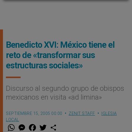
Benedicto XVI: México tiene el
reto de «transformar sus
estructuras sociales»
Discurso al segundo grupo de obispos
mexicanos en visita «ad limina»
SEPTIEMBRE 15, 2005 00:00
ZENIT STAFF
IGLESIA
LOCAL
W
M
F
T
S
h
e
a
w
h