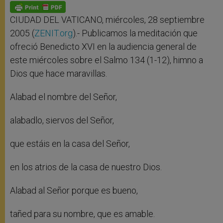
p
g
o
r
p
e
k
r
CIUDAD DEL VATICANO, miércoles, 28 septiembre
2005 (
ZENIT.org
).- Publicamos la meditación que
ofreció Benedicto XVI en la audiencia general de
este miércoles sobre el Salmo 134 (1-12), himno a
Dios que hace maravillas.
Alabad el nombre del Señor,
alabadlo, siervos del Señor,
que estáis en la casa del Señor,
en los atrios de la casa de nuestro Dios.
Alabad al Señor porque es bueno,
tañed para su nombre, que es amable.