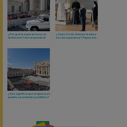
¿Por qué la esperanza es un
¿Cómo Cristo ilumina la vida y
testimonio? Así responde el
nos da esperanza? Papa León
Papa León XIV con el ejemplo
XIV responde con una
de un beato africano
catequesis
¿Qué significa que la Iglesia es
pueblo sacerdotal y profético?
Papa León XIV lo explica