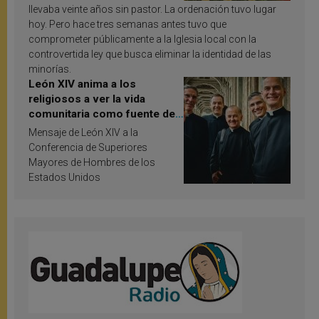
llevaba veinte años sin pastor. La ordenación tuvo lugar
hoy. Pero hace tres semanas antes tuvo que
comprometer públicamente a la Iglesia local con la
controvertida ley que busca eliminar la identidad de las
minorías.
León XIV anima a los
religiosos a ver la vida
comunitaria como fuente de
inspiración y santificación
Mensaje de León XIV a la
Conferencia de Superiores
Mayores de Hombres de los
Estados Unidos