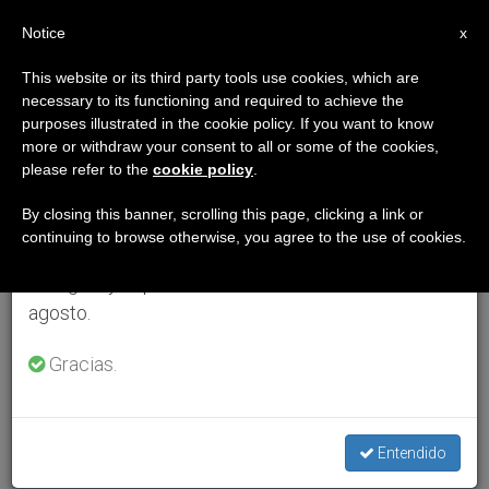
ES
Notice
×
x
Aviso importante
This website or its third party tools use cookies, which are
necessary to its functioning and required to achieve the
Del 27 de julio al 7 de agosto haremos la pausa
purposes illustrated in the cookie policy. If you want to know
anual, aprovechando que en el periodo de verano
more or withdraw your consent to all or some of the cookies,
please refer to the
cookie policy
.
se generan menos informaciones y también el
consumo de las mismas disminuye.
By closing this banner, scrolling this page, clicking a link or
continuing to browse otherwise, you agree to the use of cookies.
Retomamos el trabajo ordinario de las ediciones
en inglés y español de ZENIT el lunes 10 de
agosto.
Gracias.
Entendido