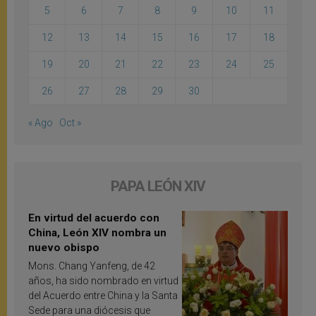
5
6
7
8
9
10
11
12
13
14
15
16
17
18
19
20
21
22
23
24
25
26
27
28
29
30
« Ago
Oct »
PAPA LEÓN XIV
En virtud del acuerdo con
China, León XIV nombra un
nuevo obispo
Mons. Chang Yanfeng, de 42
años, ha sido nombrado en virtud
del Acuerdo entre China y la Santa
Sede para una diócesis que