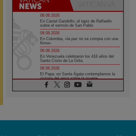
08.08.2026
En Castel Gandolfo, el tapiz de Raffaello
sobre el sermón de San Pablo
08.08.2026
En Colombia, «la paz no se compra con una
firma»
08.08.2026
En Venezuela celebraron los 416 años del
Santo Cristo de La Grita
08.08.2026
El Papa: en Santa Ágata contemplamos la
victoria del amor sobre la muerte
08.08.2026
León XIV visitará el Santuario de la Madre
del Buen Consejo de Genazzano
07.08.2026
Filipinas: el Vicariato Apostólico de Calapán
se convierte en diócesis
07.08.2026
Honduras: Los desplazados invisibles de una
crisis olvidada