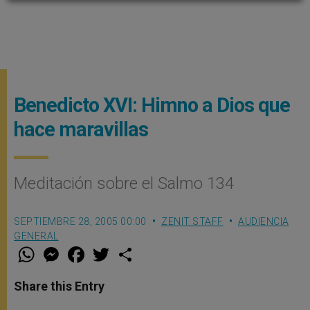
Benedicto XVI: Himno a Dios que
hace maravillas
Meditación sobre el Salmo 134
SEPTIEMBRE 28, 2005 00:00
ZENIT STAFF
AUDIENCIA
GENERAL
W
M
F
T
S
h
e
a
w
h
a
s
c
i
a
t
s
e
t
r
Share this Entry
s
e
b
t
e
A
n
o
e