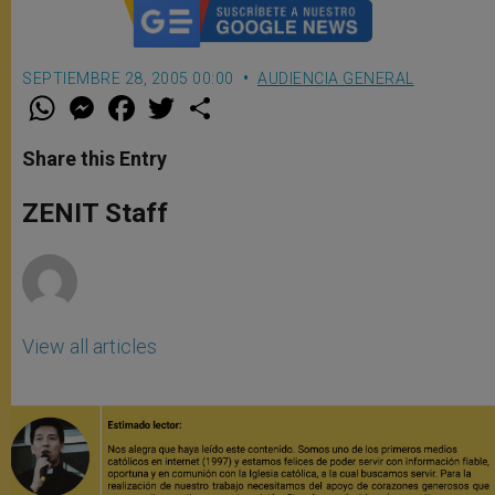
SEPTIEMBRE 28, 2005 00:00
AUDIENCIA GENERAL
W
M
F
T
S
h
e
a
w
h
a
s
c
i
a
t
s
e
t
r
Share this Entry
s
e
b
t
e
A
n
o
e
p
g
o
r
ZENIT Staff
p
e
k
r
View all articles