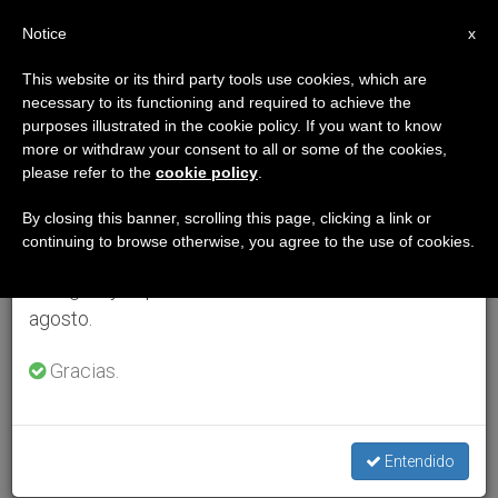
ES
Notice
×
x
Aviso importante
This website or its third party tools use cookies, which are
necessary to its functioning and required to achieve the
Del 27 de julio al 7 de agosto haremos la pausa
purposes illustrated in the cookie policy. If you want to know
anual, aprovechando que en el periodo de verano
more or withdraw your consent to all or some of the cookies,
please refer to the
cookie policy
.
se generan menos informaciones y también el
consumo de las mismas disminuye.
By closing this banner, scrolling this page, clicking a link or
continuing to browse otherwise, you agree to the use of cookies.
Retomamos el trabajo ordinario de las ediciones
en inglés y español de ZENIT el lunes 10 de
agosto.
Gracias.
Entendido