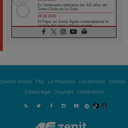
En Venezuela celebraron los 416 años del
Santo Cristo de La Grita
08.08.2026
El Papa: en Santa Ágata contemplamos la
victoria del amor sobre la muerte
08.08.2026
León XIV visitará el Santuario de la Madre
del Buen Consejo de Genazzano
07.08.2026
Filipinas: el Vicariato Apostólico de Calapán
se convierte en diócesis
07.08.2026
Honduras: Los desplazados invisibles de una
crisis olvidada
Quiénes somos
FAQ
La Propiedad
Los servicios
Difusión
07.08.2026
Bokalic: "En Argentina el Papa León señalará
Estatus legal
Copyright
Contáctenos
el compromiso del cristiano"
07.08.2026
La matanza de niños en Gaza no cesa: 300
muertos en 300 días
07.08.2026
Tagle: La guerra desfigura el mundo, solo la
revelación de Dios lo transfigura