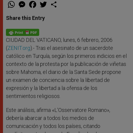
W
M
F
T
S
h
e
a
w
h
a
s
c
i
a
t
s
e
t
r
Share this Entry
s
e
b
t
e
A
n
o
e
p
g
o
r
p
e
k
r
CIUDAD DEL VATICANO, lunes, 6 febrero, 2006
(
ZENIT.org
).- Tras el asesinato de un sacerdote
católico en Turquía, según los primeros indicios en el
contexto de la protesta por la publicación de viñetas
sobre Mahoma, el diario de la Santa Sede propone
un examen de conciencia sobre la libertad de
expresión y la libertad a la ofensa de los
sentimientos religiosos.
Este análisis, afirma «L’Osservatore Romano»,
debería abarcar a todos los medios de
comunicación y todos los países, citando