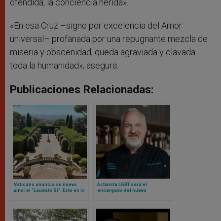
ofendida, la conciencia herida».
«En esa Cruz –signo por excelencia del Amor
universal– profanada por una repugnante mezcla de
miseria y obscenidad, queda agraviada y clavada
toda la humanidad», asegura.
Publicaciones Relacionadas:
Vaticano anuncia su nuevo
Activista LGBT será el
vino: el “Laudato Si”. Esto es lo
encargado del nuevo
que se sabe
restaurante Laudato Si del
Vaticano