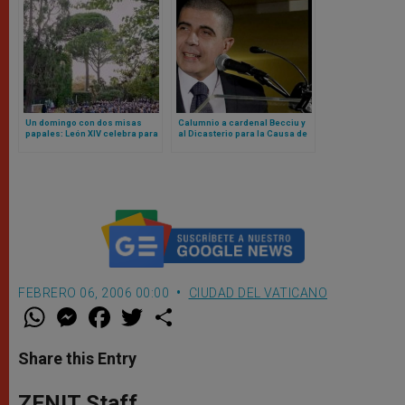
Un domingo con dos misas
Calumnio a cardenal Becciu y
papales: León XIV celebra para
al Dicasterio para la Causa de
la gendarmería vaticana en los
los Santos: Tribunal del
jardines pontificios
Vaticano lo declara culpable
FEBRERO 06, 2006 00:00
CIUDAD DEL VATICANO
W
M
F
T
S
h
e
a
w
h
a
s
c
i
a
t
s
e
t
r
Share this Entry
s
e
b
t
e
A
n
o
e
p
g
o
r
ZENIT Staff