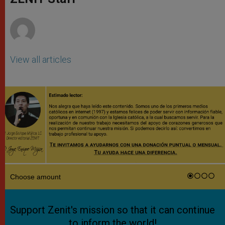
p
e
k
r
View all articles