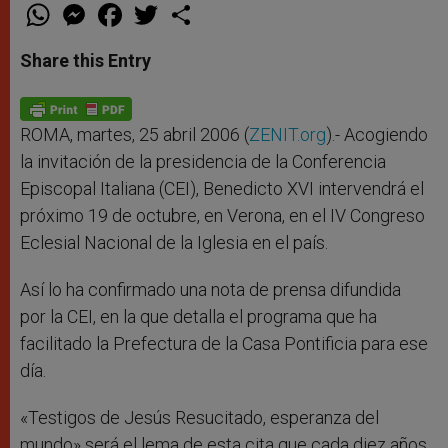
W
M
F
T
S
h
e
a
w
h
a
s
c
i
a
t
s
e
t
r
Share this Entry
s
e
b
t
e
A
n
o
e
p
g
o
r
p
e
k
r
ROMA, martes, 25 abril 2006 (
ZENIT.org
).- Acogiendo
la invitación de la presidencia de la Conferencia
Episcopal Italiana (CEI), Benedicto XVI intervendrá el
próximo 19 de octubre, en Verona, en el IV Congreso
Eclesial Nacional de la Iglesia en el país.
Así lo ha confirmado una nota de prensa difundida
por la CEI, en la que detalla el programa que ha
facilitado la Prefectura de la Casa Pontificia para ese
día.
«Testigos de Jesús Resucitado, esperanza del
mundo» será el lema de esta cita que cada diez años