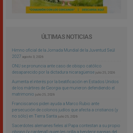
ÚLTIMAS NOTICIAS
Himno oficial de la Jornada Mundial de la Juventud Seúl
2027
agosto 3, 2026
ONU se pronuncia ante caso de obispo católico
desaparecido por la dictadura nicaragüense
julio 25, 2026
Aumenta el interés por la beatificación en Estados Unidos
de los mártires de Georgia que murieron defendiendo el
matrimonio
julio 25, 2026
Franciscanos piden ayuda a Marco Rubio ante
persecución de colonos judíos que afecta a cristianos (y
no sólo) en Tierra Santa
julio 25, 2026
Sacerdotes alemanes fieles al Papa contestan a su propio
obispo (y cardenal) quien les orilla a bendecir parejas del