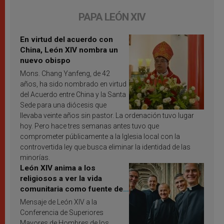
PAPA LEÓN XIV
En virtud del acuerdo con
China, León XIV nombra un
nuevo obispo
Mons. Chang Yanfeng, de 42
años, ha sido nombrado en virtud
del Acuerdo entre China y la Santa
Sede para una diócesis que
llevaba veinte años sin pastor. La ordenación tuvo lugar
hoy. Pero hace tres semanas antes tuvo que
comprometer públicamente a la Iglesia local con la
controvertida ley que busca eliminar la identidad de las
minorías.
León XIV anima a los
religiosos a ver la vida
comunitaria como fuente de
inspiración y santificación
Mensaje de León XIV a la
Conferencia de Superiores
Mayores de Hombres de los