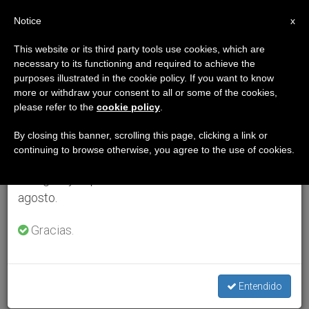
ES
Notice
×
x
Aviso importante
This website or its third party tools use cookies, which are
necessary to its functioning and required to achieve the
Del 27 de julio al 7 de agosto haremos la pausa
purposes illustrated in the cookie policy. If you want to know
anual, aprovechando que en el periodo de verano
more or withdraw your consent to all or some of the cookies,
please refer to the
cookie policy
.
se generan menos informaciones y también el
consumo de las mismas disminuye.
By closing this banner, scrolling this page, clicking a link or
continuing to browse otherwise, you agree to the use of cookies.
Retomamos el trabajo ordinario de las ediciones
en inglés y español de ZENIT el lunes 10 de
agosto.
Gracias.
Entendido