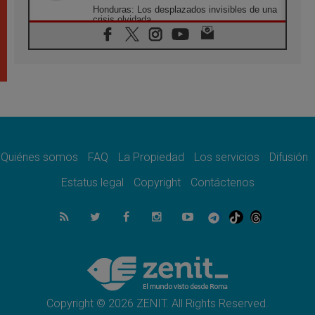
Honduras: Los desplazados invisibles de una
crisis olvidada
07.08.2026
Bokalic: "En Argentina el Papa León señalará
el compromiso del cristiano"
07.08.2026
La matanza de niños en Gaza no cesa: 300
muertos en 300 días
07.08.2026
Tagle: La guerra desfigura el mundo, solo la
revelación de Dios lo transfigura
Quiénes somos
FAQ
La Propiedad
Los servicios
Difusión
07.08.2026
Presentada la Trienal de Arte de las
Estatus legal
Copyright
Contáctenos
Universidades Católicas: «Exercises in
Empathy»
07.08.2026
Fortunatus Nwachukwu: la comunicación
como misión al servicio del Evangelio
07.08.2026
SIGNIS 2026, dar voz a las religiosas en el
espacio público
Copyright © 2026 ZENIT. All Rights Reserved.