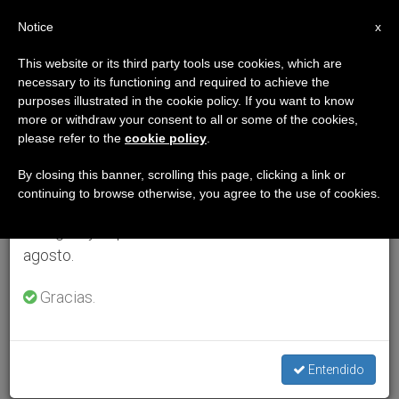
ES
Notice
×
x
Aviso importante
This website or its third party tools use cookies, which are
necessary to its functioning and required to achieve the
Del 27 de julio al 7 de agosto haremos la pausa
purposes illustrated in the cookie policy. If you want to know
anual, aprovechando que en el periodo de verano
more or withdraw your consent to all or some of the cookies,
please refer to the
cookie policy
.
se generan menos informaciones y también el
consumo de las mismas disminuye.
By closing this banner, scrolling this page, clicking a link or
continuing to browse otherwise, you agree to the use of cookies.
Retomamos el trabajo ordinario de las ediciones
en inglés y español de ZENIT el lunes 10 de
agosto.
Gracias.
Entendido