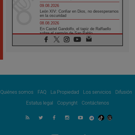
09.08.2026
León XIV: Confiar en Dios, no desesperarnos
en la oscuridad
08.08.2026
En Castel Gandolfo, el tapiz de Raffaello
sobre el sermón de San Pablo
08.08.2026
En Colombia, «la paz no se compra con una
firma»
08.08.2026
En Venezuela celebraron los 416 años del
Santo Cristo de La Grita
08.08.2026
El Papa: en Santa Ágata contemplamos la
victoria del amor sobre la muerte
Quiénes somos
FAQ
La Propiedad
Los servicios
Difusión
08.08.2026
León XIV visitará el Santuario de la Madre
Estatus legal
Copyright
Contáctenos
del Buen Consejo de Genazzano
07.08.2026
Filipinas: el Vicariato Apostólico de Calapán
se convierte en diócesis
07.08.2026
Honduras: Los desplazados invisibles de una