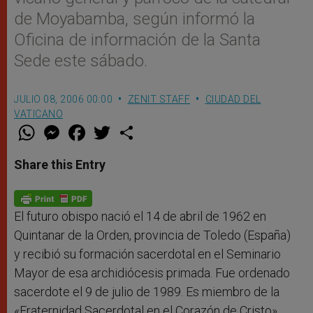
de Moyabamba, según informó la
Oficina de información de la Santa
Sede este sábado.
JULIO 08, 2006 00:00
ZENIT STAFF
CIUDAD DEL
VATICANO
W
M
F
T
S
h
e
a
w
h
a
s
c
i
a
t
s
e
t
r
Share this Entry
s
e
b
t
e
A
n
o
e
p
g
o
r
p
e
k
r
El futuro obispo nació el 14 de abril de 1962 en
Quintanar de la Orden, provincia de Toledo (España)
y recibió su formación sacerdotal en el Seminario
Mayor de esa archidiócesis primada. Fue ordenado
sacerdote el 9 de julio de 1989. Es miembro de la
«Fraternidad Sacerdotal en el Corazón de Cristo»,