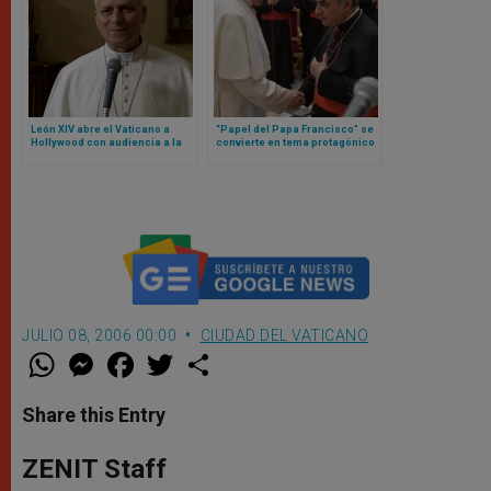
León XIV abre el Vaticano a
“Papel del Papa Francisco” se
Hollywood con audiencia a la
convierte en tema protagónico
que acudirán estos actores y
en nueva etapa de juicio contra
actrices
cardenal Becciu y otras
personas
JULIO 08, 2006 00:00
CIUDAD DEL VATICANO
W
M
F
T
S
h
e
a
w
h
a
s
c
i
a
t
s
e
t
r
Share this Entry
s
e
b
t
e
A
n
o
e
p
g
o
r
ZENIT Staff
p
e
k