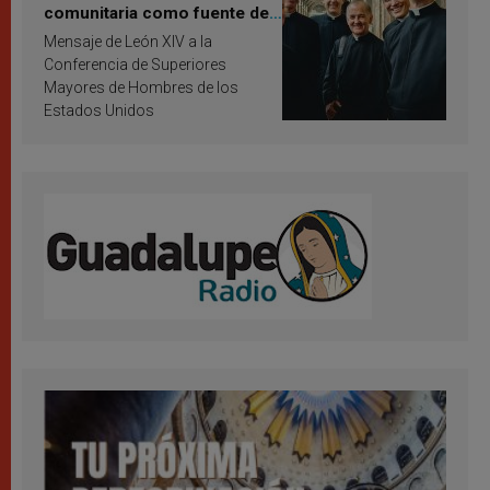
comunitaria como fuente de
inspiración y santificación
Mensaje de León XIV a la
Conferencia de Superiores
Mayores de Hombres de los
Estados Unidos