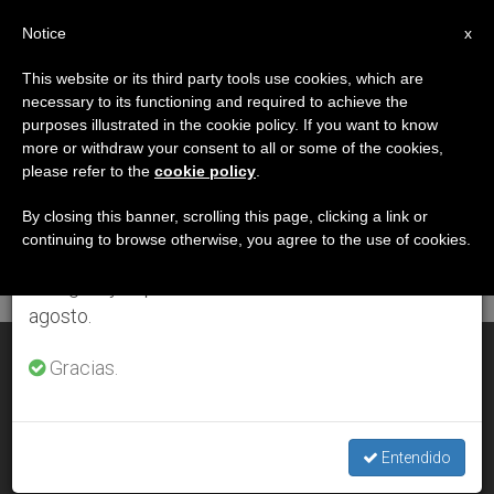
ES
Notice
×
x
Aviso importante
This website or its third party tools use cookies, which are
necessary to its functioning and required to achieve the
Del 27 de julio al 7 de agosto haremos la pausa
DÍA
purposes illustrated in the cookie policy. If you want to know
anual, aprovechando que en el periodo de verano
Julio 19th, 2006
more or withdraw your consent to all or some of the cookies,
please refer to the
cookie policy
.
se generan menos informaciones y también el
consumo de las mismas disminuye.
By closing this banner, scrolling this page, clicking a link or
continuing to browse otherwise, you agree to the use of cookies.
ÚLTIMAS NOTICIAS
Retomamos el trabajo ordinario de las ediciones
en inglés y español de ZENIT el lunes 10 de
agosto.
Mensaje de los obispos de El Salvador sobre la violencia
Gracias.
JUL 19, 2006 00:00
ZENIT STAFF
Entendido