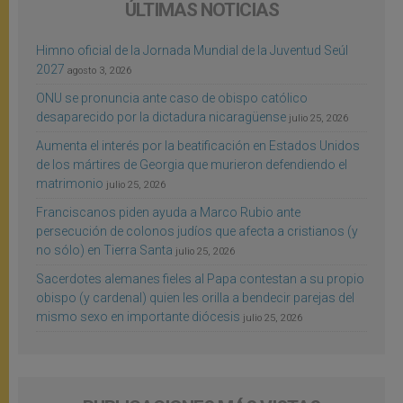
ÚLTIMAS NOTICIAS
Himno oficial de la Jornada Mundial de la Juventud Seúl
2027
agosto 3, 2026
ONU se pronuncia ante caso de obispo católico
desaparecido por la dictadura nicaragüense
julio 25, 2026
Aumenta el interés por la beatificación en Estados Unidos
de los mártires de Georgia que murieron defendiendo el
matrimonio
julio 25, 2026
Franciscanos piden ayuda a Marco Rubio ante
persecución de colonos judíos que afecta a cristianos (y
no sólo) en Tierra Santa
julio 25, 2026
Sacerdotes alemanes fieles al Papa contestan a su propio
obispo (y cardenal) quien les orilla a bendecir parejas del
mismo sexo en importante diócesis
julio 25, 2026