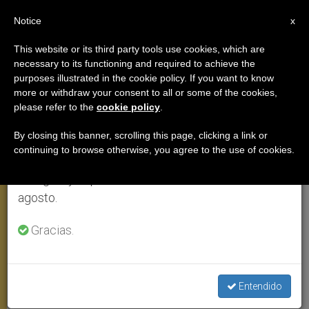
ES
Notice
×
x
Aviso importante
This website or its third party tools use cookies, which are
necessary to its functioning and required to achieve the
Del 27 de julio al 7 de agosto haremos la pausa
purposes illustrated in the cookie policy. If you want to know
Palabras del Papa al rezar el
anual, aprovechando que en el periodo de verano
more or withdraw your consent to all or some of the cookies,
please refer to the
cookie policy
.
se generan menos informaciones y también el
Ángelus junto a la Basílica de la
consumo de las mismas disminuye.
Virgen de los Desamparados
By closing this banner, scrolling this page, clicking a link or
continuing to browse otherwise, you agree to the use of cookies.
Retomamos el trabajo ordinario de las ediciones
en inglés y español de ZENIT el lunes 10 de
VALENCIA, sábado, 7 julio 2006
agosto.
(
ZENIT.org
).- Publicamos las palabras
Gracias.
que Benedicto XVI dirigió este sábado
al rezar el Ángelus junto a la Basílica de
la Virgen de los Desamparados de
Entendido
Valencia.