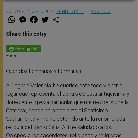
JULIO 08, 2006 00:00
ZENIT STAFF
ANGELUS
W
M
F
T
S
h
e
a
w
h
a
s
c
i
a
t
s
e
t
r
Share this Entry
s
e
b
t
e
A
n
o
e
p
g
o
r
p
e
k
r
* * *
Queridos hermanos y hermanas:
Al llegar a Valencia, he querido ante todo visitar el
lugar que representa el centro de esta antiquísima y
floreciente Iglesia particular que me recibe: su bella
Catedral, donde he orado ante el Santísimo
Sacramento y me he detenido ante la renombrada
reliquia del Santo Cáliz. Allí he saludado a los
Obispos, a los sacerdotes, religiosos y religiosas,