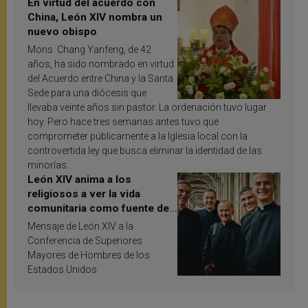
En virtud del acuerdo con
China, León XIV nombra un
nuevo obispo
Mons. Chang Yanfeng, de 42
años, ha sido nombrado en virtud
del Acuerdo entre China y la Santa
Sede para una diócesis que
llevaba veinte años sin pastor. La ordenación tuvo lugar
hoy. Pero hace tres semanas antes tuvo que
comprometer públicamente a la Iglesia local con la
controvertida ley que busca eliminar la identidad de las
minorías.
León XIV anima a los
religiosos a ver la vida
comunitaria como fuente de
inspiración y santificación
Mensaje de León XIV a la
Conferencia de Superiores
Mayores de Hombres de los
Estados Unidos