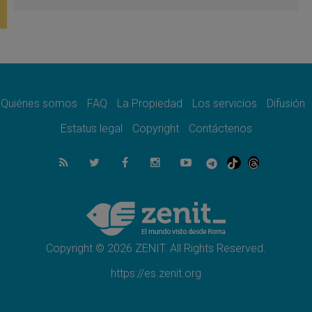
Universidades Católicas: «Exercises in
Empathy»
07.08.2026
Fortunatus Nwachukwu: la comunicación
como misión al servicio del Evangelio
07.08.2026
SIGNIS 2026, dar voz a las religiosas en el
espacio público
Quiénes somos
FAQ
La Propiedad
Los servicios
Difusión
07.08.2026
Estatus legal
Copyright
Contáctenos
Lanzan un proyecto de empoderamiento
digital para mujeres líderes en África
07.08.2026
Programa oficial del Viaje Apostólico del
Papa León XIV a Francia
07.08.2026
Obispos de Ecuador: El bien de las familias
no admite premuras legislativas
Copyright © 2026 ZENIT. All Rights Reserved.
https://es.zenit.org