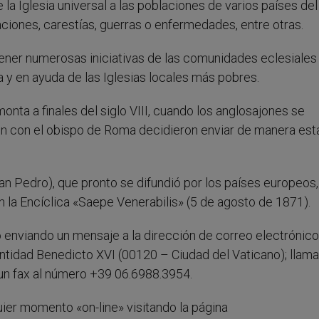
 la Iglesia universal a las poblaciones de varios países del
ones, carestías, guerras o enfermedades, entre otras.
ner numerosas iniciativas de las comunidades eclesiales
y en ayuda de las Iglesias locales más pobres.
onta a finales del siglo VIII, cuando los anglosajones se
ión con el obispo de Roma decidieron enviar de manera est
San Pedro), que pronto se difundió por los países europeos,
 la Encíclica «Saepe Venerabilis» (5 de agosto de 1871).
 enviando un mensaje a la dirección de correo electrónico
Santidad Benedicto XVI (00120 – Ciudad del Vaticano); llam
un fax al número +39 06.6988.3954.
ier momento «on-line» visitando la página