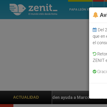
PAPA LEÓN XIV
ROMA
Av
Del 2
que en 
el cons
Retom
ZENIT e
Graci
s piden ayuda a Marco Rubio ante persecución de colon
ACTUALIDAD