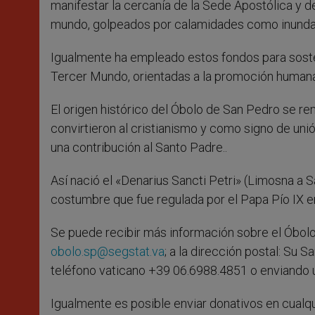
manifestar la cercanía de la Sede Apostólica y de
mundo, golpeados por calamidades como inundaci
Igualmente ha empleado estos fondos para soste
Tercer Mundo, orientadas a la promoción humana 
El origen histórico del Óbolo de San Pedro se rem
convirtieron al cristianismo y como signo de un
una contribución al Santo Padre..
Así nació el «Denarius Sancti Petri» (Limosna a 
costumbre que fue regulada por el Papa Pío IX en
Se puede recibir más información sobre el Óbolo
obolo.sp@segstat.va
; a la dirección postal: Su 
teléfono vaticano +39 06.6988.4851 o enviando 
Igualmente es posible enviar donativos en cualqu