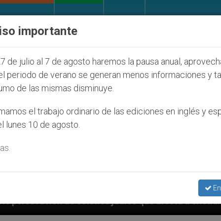
IGLESIA Y MUNDO
DOCUMENTOS
DONATIVOS
iso importante
7 de julio al 7 de agosto haremos la pausa anual, aprovec
el periodo de verano se generan menos informaciones y t
umo de las mismas disminuye.
amos el trabajo ordinario de las ediciones en inglés y es
l lunes 10 de agosto.
as.
En
os judíos que afecta a cristianos (y no sólo) en Tierr