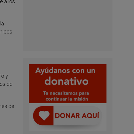
e a los
la
ómicos
ro y
vos de
ones de