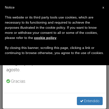
ES
Notice
×
x
Aviso importante
This website or its third party tools use cookies, which are
necessary to its functioning and required to achieve the
Del 27 de julio al 7 de agosto haremos la pausa
purposes illustrated in the cookie policy. If you want to know
anual, aprovechando que en el periodo de verano
more or withdraw your consent to all or some of the cookies,
please refer to the
cookie policy
.
se generan menos informaciones y también el
consumo de las mismas disminuye.
By closing this banner, scrolling this page, clicking a link or
continuing to browse otherwise, you agree to the use of cookies.
Retomamos el trabajo ordinario de las ediciones
en inglés y español de ZENIT el lunes 10 de
agosto.
Gracias.
Entendido