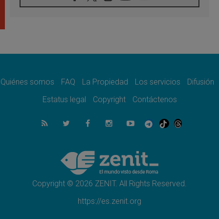
León XIV visitará el Santuario de la Madre
del Buen Consejo de Genazzano
07.08.2026
Filipinas: el Vicariato Apostólico de Calapán
se convierte en diócesis
07.08.2026
Honduras: Los desplazados invisibles de una
crisis olvidada
Quiénes somos
FAQ
La Propiedad
Los servicios
Difusión
07.08.2026
Bokalic: "En Argentina el Papa León señalará
Estatus legal
Copyright
Contáctenos
el compromiso del cristiano"
07.08.2026
La matanza de niños en Gaza no cesa: 300
muertos en 300 días
07.08.2026
Tagle: La guerra desfigura el mundo, solo la
revelación de Dios lo transfigura
Copyright © 2026 ZENIT. All Rights Reserved.
https://es.zenit.org