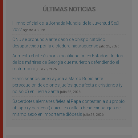
ÚLTIMAS NOTICIAS
Himno oficial de la Jornada Mundial de la Juventud Seúl
2027
agosto 3, 2026
ONU se pronuncia ante caso de obispo católico
desaparecido por la dictadura nicaragüense
julio 25, 2026
Aumenta el interés por la beatificación en Estados Unidos
de los mártires de Georgia que murieron defendiendo el
matrimonio
julio 25, 2026
Franciscanos piden ayuda a Marco Rubio ante
persecución de colonos judíos que afecta a cristianos (y
no sólo) en Tierra Santa
julio 25, 2026
Sacerdotes alemanes fieles al Papa contestan a su propio
obispo (y cardenal) quien les orilla a bendecir parejas del
mismo sexo en importante diócesis
julio 25, 2026