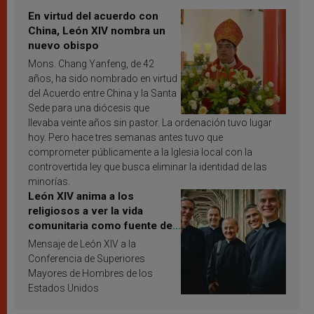
En virtud del acuerdo con
China, León XIV nombra un
nuevo obispo
Mons. Chang Yanfeng, de 42
años, ha sido nombrado en virtud
del Acuerdo entre China y la Santa
Sede para una diócesis que
llevaba veinte años sin pastor. La ordenación tuvo lugar
hoy. Pero hace tres semanas antes tuvo que
comprometer públicamente a la Iglesia local con la
controvertida ley que busca eliminar la identidad de las
minorías.
León XIV anima a los
religiosos a ver la vida
comunitaria como fuente de
inspiración y santificación
Mensaje de León XIV a la
Conferencia de Superiores
Mayores de Hombres de los
Estados Unidos