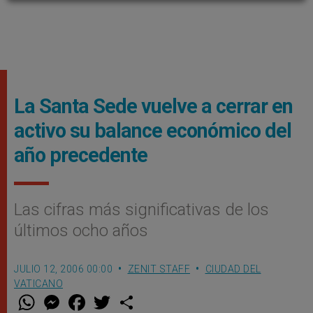
La Santa Sede vuelve a cerrar en
activo su balance económico del
año precedente
Las cifras más significativas de los
últimos ocho años
JULIO 12, 2006 00:00
ZENIT STAFF
CIUDAD DEL
VATICANO
W
M
F
T
S
h
e
a
w
h