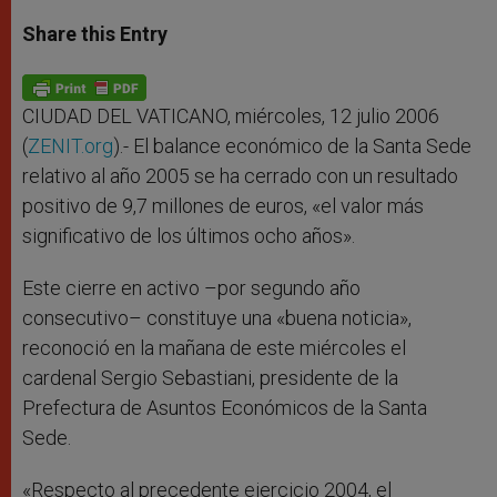
a
s
c
i
a
t
s
e
t
r
Share this Entry
s
e
b
t
e
A
n
o
e
p
g
o
r
p
e
k
r
CIUDAD DEL VATICANO, miércoles, 12 julio 2006
(
ZENIT.org
).- El balance económico de la Santa Sede
relativo al año 2005 se ha cerrado con un resultado
positivo de 9,7 millones de euros, «el valor más
significativo de los últimos ocho años».
Este cierre en activo –por segundo año
consecutivo– constituye una «buena noticia»,
reconoció en la mañana de este miércoles el
cardenal Sergio Sebastiani, presidente de la
Prefectura de Asuntos Económicos de la Santa
Sede.
«Respecto al precedente ejercicio 2004, el