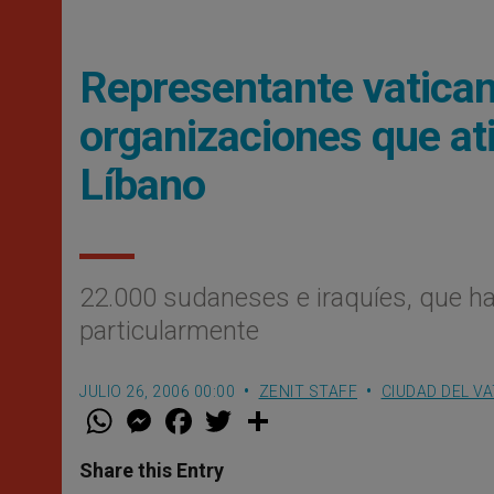
Representante vatican
organizaciones que at
Líbano
22.000 sudaneses e iraquíes, que ha
particularmente
JULIO 26, 2006 00:00
ZENIT STAFF
CIUDAD DEL V
W
M
F
T
S
h
e
a
w
h
a
s
c
i
a
t
s
e
t
r
Share this Entry
s
e
b
t
e