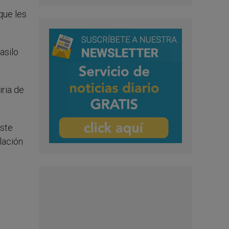
que les
asilo
iria de
este
lación