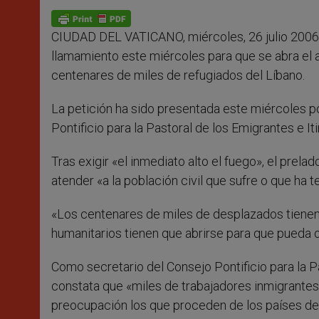
A
n
o
e
p
g
o
r
p
e
k
CIUDAD DEL VATICANO, miércoles, 26 julio 2006
r
llamamiento este miércoles para que se abra el 
centenares de miles de refugiados del Líbano.
La petición ha sido presentada este miércoles p
Pontificio para la Pastoral de los Emigrantes e I
Tras exigir «el inmediato alto el fuego», el prel
atender «a la población civil que sufre o que ha 
«Los centenares de miles de desplazados tienen n
humanitarios tienen que abrirse para que pueda o
Como secretario del Consejo Pontificio para la Pa
constata que «miles de trabajadores inmigrantes 
preocupación los que proceden de los países de 