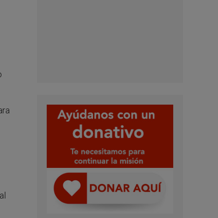
o
ara
al