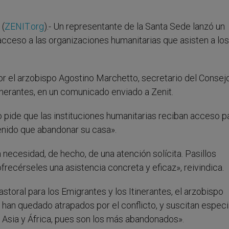
 (
ZENIT.org
).- Un representante de la Santa Sede lanzó un
acceso a las organizaciones humanitarias que asisten a los
or el arzobispo Agostino Marchetto, secretario del Consej
tinerantes, en un comunicado enviado a Zenit.
ado pide que las instituciones humanitarias reciban acceso p
tenido que abandonar su casa».
ecesidad, de hecho, de una atención solícita. Pasillos
frecérseles una asistencia concreta y eficaz», reivindica.
storal para los Emigrantes y los Itinerantes, el arzobispo
han quedado atrapados por el conflicto, y suscitan especi
Asia y África, pues son los más abandonados».