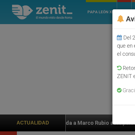
PAPA LEÓN XIV
ROMA
Av
Del 2
que en 
el cons
Retom
ZENIT e
Graci
iden ayuda a Marco Rubio ante persecución de colonos j
ACTUALIDAD