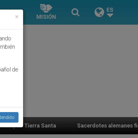
ES
×
MISIÓN
hando
ambién
pañol de
tendido
anta
Sacerdotes alemanes fieles al Papa contes