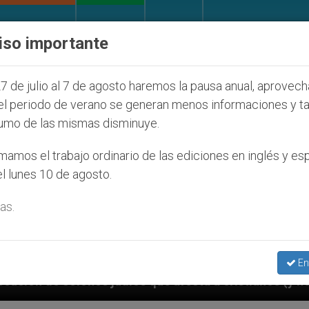
IGLESIA Y MUNDO
DOCUMENTOS
DONATIVOS
iso importante
7 de julio al 7 de agosto haremos la pausa anual, aprovec
el periodo de verano se generan menos informaciones y t
umo de las mismas disminuye.
amos el trabajo ordinario de las ediciones en inglés y es
l lunes 10 de agosto.
as.
En
udíos que afecta a cristianos (y no sólo) en Tierra S