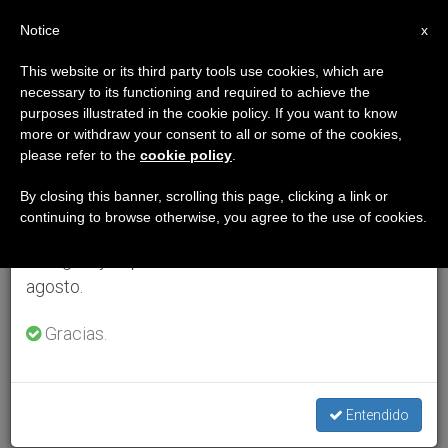
ES
Notice
×
x
Aviso importante
This website or its third party tools use cookies, which are
necessary to its functioning and required to achieve the
Del 27 de julio al 7 de agosto haremos la pausa
purposes illustrated in the cookie policy. If you want to know
anual, aprovechando que en el periodo de verano
more or withdraw your consent to all or some of the cookies,
please refer to the
cookie policy
.
se generan menos informaciones y también el
consumo de las mismas disminuye.
By closing this banner, scrolling this page, clicking a link or
continuing to browse otherwise, you agree to the use of cookies.
Retomamos el trabajo ordinario de las ediciones
en inglés y español de ZENIT el lunes 10 de
agosto.
Gracias.
Entendido