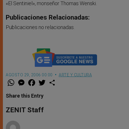
«El Sentiniel», monseñor Thomas Wenski.
Publicaciones Relacionadas:
Publicaciones no relacionadas.
AGOSTO 29, 2006 00:00
ARTE Y CULTURA
W
M
F
T
S
h
e
a
w
h
a
s
c
i
a
t
s
e
t
r
Share this Entry
s
e
b
t
e
A
n
o
e
p
g
o
r
ZENIT Staff
p
e
k
r