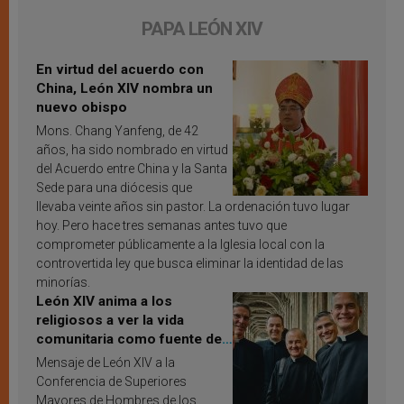
PAPA LEÓN XIV
En virtud del acuerdo con
China, León XIV nombra un
nuevo obispo
Mons. Chang Yanfeng, de 42
años, ha sido nombrado en virtud
del Acuerdo entre China y la Santa
Sede para una diócesis que
llevaba veinte años sin pastor. La ordenación tuvo lugar
hoy. Pero hace tres semanas antes tuvo que
comprometer públicamente a la Iglesia local con la
controvertida ley que busca eliminar la identidad de las
minorías.
León XIV anima a los
religiosos a ver la vida
comunitaria como fuente de
inspiración y santificación
Mensaje de León XIV a la
Conferencia de Superiores
Mayores de Hombres de los