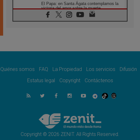
El Papa: en Santa Ágata contemplamos la
victoria del amor sobre la muerte
08.08.2026
León XIV visitará el Santuario de la Madre
del Buen Consejo de Genazzano
07.08.2026
Filipinas: el Vicariato Apostólico de Calapán
se convierte en diócesis
07.08.2026
Honduras: Los desplazados invisibles de una
crisis olvidada
Quiénes somos
FAQ
La Propiedad
Los servicios
Difusión
07.08.2026
Bokalic: "En Argentina el Papa León señalará
Estatus legal
Copyright
Contáctenos
el compromiso del cristiano"
07.08.2026
La matanza de niños en Gaza no cesa: 300
muertos en 300 días
07.08.2026
Tagle: La guerra desfigura el mundo, solo la
revelación de Dios lo transfigura
Copyright © 2026 ZENIT. All Rights Reserved.