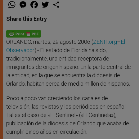
W
M
F
T
S
h
e
a
w
h
a
s
c
i
a
t
s
e
t
r
Share this Entry
s
e
b
t
e
A
n
o
e
p
g
o
r
p
e
k
r
ORLANDO, martes, 29 agosto 2006 (
ZENIT.org
–
El
Observador
).- El estado de Florida ha sido,
tradicionalmente, una entidad receptora de
inmigrantes de origen hispano. En la parte central de
la entidad, en la que se encuentra la diócesis de
Orlando, habitan cerca de medio millón de hispanos.
Poco a poco van creciendo los canales de
televisión, las revistas y los periódicos en español.
Tal es el caso de «El Sentinel» («El Centinela»),
publicación de la diócesis de Orlando que acaba de
cumplir cinco años en circulación.