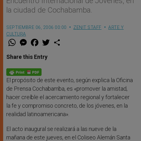
Encuentro Internacional de Jóvenes, en
la ciudad de Cochabamba.
SEPTIEMBRE 06, 2006 00:00
ZENIT STAFF
ARTE Y
CULTURA
W
M
F
T
S
h
e
a
w
h
a
s
c
i
a
t
s
e
t
r
Share this Entry
s
e
b
t
e
A
n
o
e
p
g
o
r
p
e
k
r
El propósito de este evento, según explica la Oficina
de Prensa Cochabamba, es «promover la amistad,
hacer creíble el acercamiento regional y fortalecer
la fe y compromiso concreto, de los jóvenes, en la
realidad latinoamericana».
El acto inaugural se realizará a las nueve de la
mañana de este jueves, en el Coliseo Alemán Santa