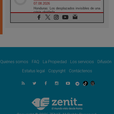
07.08.2026
Honduras: Los desplazados invisibles de una
crisis olvidada
07.08.2026
Bokalic: "En Argentina el Papa León señalará
el compromiso del cristiano"
07.08.2026
La matanza de niños en Gaza no cesa: 300
muertos en 300 días
07.08.2026
Tagle: La guerra desfigura el mundo, solo la
revelación de Dios lo transfigura
Quiénes somos
FAQ
La Propiedad
Los servicios
Difusión
07.08.2026
Presentada la Trienal de Arte de las
Estatus legal
Copyright
Contáctenos
Universidades Católicas: «Exercises in
Empathy»
07.08.2026
Fortunatus Nwachukwu: la comunicación
como misión al servicio del Evangelio
07.08.2026
SIGNIS 2026, dar voz a las religiosas en el
espacio público