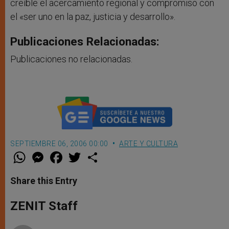
creíble el acercamiento regional y compromiso con
el «ser uno en la paz, justicia y desarrollo».
Publicaciones Relacionadas:
Publicaciones no relacionadas.
SEPTIEMBRE 06, 2006 00:00
ARTE Y CULTURA
W
M
F
T
S
h
e
a
w
h
a
s
c
i
a
t
s
e
t
r
Share this Entry
s
e
b
t
e
A
n
o
e
p
g
o
r
ZENIT Staff
p
e
k
r