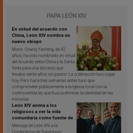
PAPA LEÓN XIV
En virtud del acuerdo con
China, León XIV nombra un
nuevo obispo
Mons. Chang Yanfeng, de 42
años, ha sido nombrado en virtud
del Acuerdo entre China y la Santa
Sede para una diócesis que
llevaba veinte años sin pastor. La ordenación tuvo lugar
hoy. Pero hace tres semanas antes tuvo que
comprometer públicamente a la Iglesia local con la
controvertida ley que busca eliminar la identidad de las
minorías.
León XIV anima a los
religiosos a ver la vida
comunitaria como fuente de
inspiración y santificación
Mensaje de León XIV a la
Conferencia de Superiores