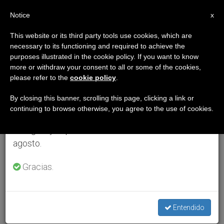
ES
Notice
×
x
Aviso importante
This website or its third party tools use cookies, which are
necessary to its functioning and required to achieve the
Del 27 de julio al 7 de agosto haremos la pausa
purposes illustrated in the cookie policy. If you want to know
anual, aprovechando que en el periodo de verano
more or withdraw your consent to all or some of the cookies,
please refer to the
cookie policy
.
se generan menos informaciones y también el
consumo de las mismas disminuye.
By closing this banner, scrolling this page, clicking a link or
continuing to browse otherwise, you agree to the use of cookies.
Retomamos el trabajo ordinario de las ediciones
en inglés y español de ZENIT el lunes 10 de
agosto.
Gracias.
Entendido