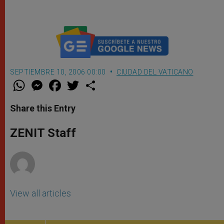
León XIV
SEPTIEMBRE 10, 2006 00:00
CIUDAD DEL VATICANO
W
M
F
T
S
h
e
a
w
h
a
s
c
i
a
t
s
e
t
r
Share this Entry
s
e
b
t
e
A
n
o
e
p
g
o
r
ZENIT Staff
p
e
k
r
View all articles