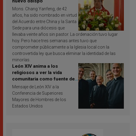
nuevo obispo
Mons. Chang Yanfeng, de 42
años, ha sido nombrado en virtud
del Acuerdo entre China y la Santa
Sede para una diócesis que
llevaba veinte años sin pastor. La ordenación tuvo lugar
hoy. Pero hace tres semanas antes tuvo que
comprometer públicamente a la Iglesia local con la
controvertida ley que busca eliminar la identidad de las
minorías.
León XIV anima a los
religiosos a ver la vida
comunitaria como fuente de
inspiración y santificación
Mensaje de León XIV a la
Conferencia de Superiores
Mayores de Hombres de los
Estados Unidos