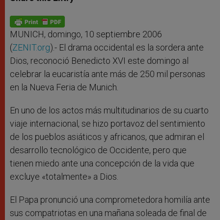
s
e
b
t
e
A
n
o
e
p
g
o
r
p
e
k
r
MUNICH, domingo, 10 septiembre 2006
(
ZENIT.org
).- El drama occidental es la sordera ante
Dios, reconoció Benedicto XVI este domingo al
celebrar la eucaristía ante más de 250 mil personas
en la Nueva Feria de Munich.
En uno de los actos más multitudinarios de su cuarto
viaje internacional, se hizo portavoz del sentimiento
de los pueblos asiáticos y africanos, que admiran el
desarrollo tecnológico de Occidente, pero que
tienen miedo ante una concepción de la vida que
excluye «totalmente» a Dios.
El Papa pronunció una comprometedora homilía ante
sus compatriotas en una mañana soleada de final de