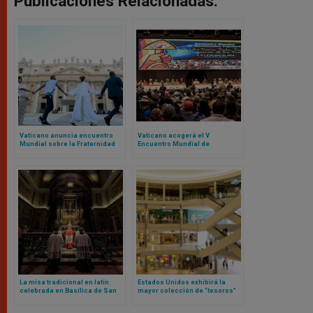
Publicaciones Relacionadas:
Vaticano anuncia encuentro
Vaticano acogerá el V
Mundial sobre la Fraternidad
Encuentro Mundial de
Humana 2025: el evento fue un
Movimientos Populares:
fracaso en 2024
contamos de qué se trata
La misa tradicional en latín
Estados Unidos exhibirá la
celebrada en Basílica de San
mayor colección de “tesoros”
Pedro marca un nuevo capítulo
del Vaticano fuera de Europa
bajo el pontificado de Papa