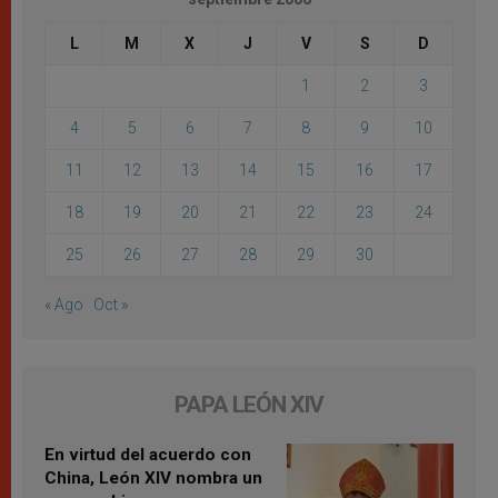
L
M
X
J
V
S
D
1
2
3
4
5
6
7
8
9
10
11
12
13
14
15
16
17
18
19
20
21
22
23
24
25
26
27
28
29
30
« Ago
Oct »
PAPA LEÓN XIV
En virtud del acuerdo con
China, León XIV nombra un