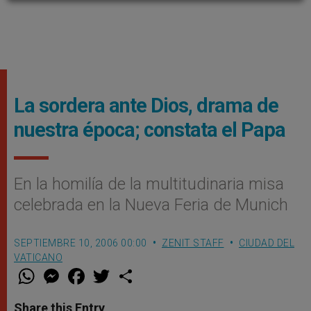
La sordera ante Dios, drama de
nuestra época; constata el Papa
En la homilía de la multitudinaria misa
celebrada en la Nueva Feria de Munich
SEPTIEMBRE 10, 2006 00:00
ZENIT STAFF
CIUDAD DEL
VATICANO
W
M
F
T
S
h
e
a
w
h
a
s
c
i
a
t
s
e
t
r
Share this Entry