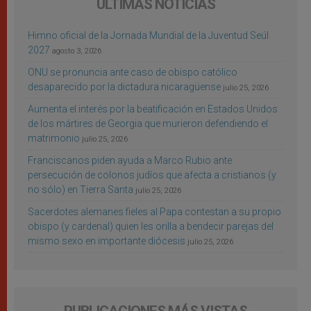
ÚLTIMAS NOTICIAS
Himno oficial de la Jornada Mundial de la Juventud Seúl
2027
agosto 3, 2026
ONU se pronuncia ante caso de obispo católico
desaparecido por la dictadura nicaragüense
julio 25, 2026
Aumenta el interés por la beatificación en Estados Unidos
de los mártires de Georgia que murieron defendiendo el
matrimonio
julio 25, 2026
Franciscanos piden ayuda a Marco Rubio ante
persecución de colonos judíos que afecta a cristianos (y
no sólo) en Tierra Santa
julio 25, 2026
Sacerdotes alemanes fieles al Papa contestan a su propio
obispo (y cardenal) quien les orilla a bendecir parejas del
mismo sexo en importante diócesis
julio 25, 2026