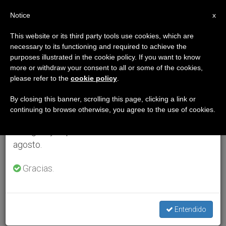
ES
Notice
×
x
Aviso importante
This website or its third party tools use cookies, which are
necessary to its functioning and required to achieve the
Del 27 de julio al 7 de agosto haremos la pausa
purposes illustrated in the cookie policy. If you want to know
anual, aprovechando que en el periodo de verano
more or withdraw your consent to all or some of the cookies,
please refer to the
cookie policy
.
se generan menos informaciones y también el
consumo de las mismas disminuye.
By closing this banner, scrolling this page, clicking a link or
continuing to browse otherwise, you agree to the use of cookies.
Retomamos el trabajo ordinario de las ediciones
en inglés y español de ZENIT el lunes 10 de
agosto.
Gracias.
Entendido