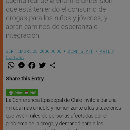
cuenta real de la enorme dimensión
que está teniendo el consumo de
drogas para los niños y jóvenes, y
abran caminos de esperanza e
integración.
SEPTIEMBRE 25, 2006 00:00
ZENIT STAFF
ARTE Y
CULTURA
W
M
F
T
S
h
e
a
w
h
a
s
c
i
a
t
s
e
t
r
Share this Entry
s
e
b
t
e
A
n
o
e
p
g
o
r
p
e
k
r
La Conferencia Episcopal de Chile invitó a dar una
mirada más amable y humanizante a las situaciones
que viven miles de personas afectadas por el
problema de la droga, y demandó para ellos