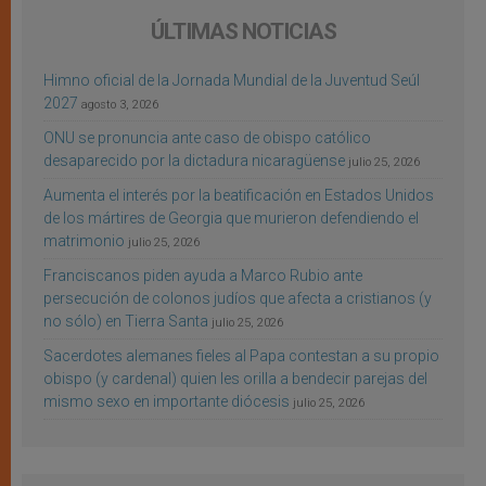
ÚLTIMAS NOTICIAS
Himno oficial de la Jornada Mundial de la Juventud Seúl
2027
agosto 3, 2026
ONU se pronuncia ante caso de obispo católico
desaparecido por la dictadura nicaragüense
julio 25, 2026
Aumenta el interés por la beatificación en Estados Unidos
de los mártires de Georgia que murieron defendiendo el
matrimonio
julio 25, 2026
Franciscanos piden ayuda a Marco Rubio ante
persecución de colonos judíos que afecta a cristianos (y
no sólo) en Tierra Santa
julio 25, 2026
Sacerdotes alemanes fieles al Papa contestan a su propio
obispo (y cardenal) quien les orilla a bendecir parejas del
mismo sexo en importante diócesis
julio 25, 2026