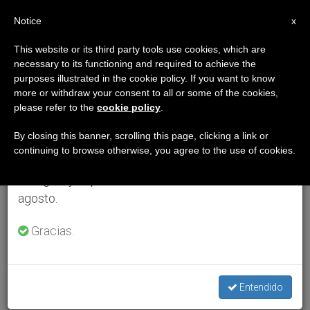
ES
Notice
×
x
Aviso importante
This website or its third party tools use cookies, which are
necessary to its functioning and required to achieve the
Del 27 de julio al 7 de agosto haremos la pausa
purposes illustrated in the cookie policy. If you want to know
anual, aprovechando que en el periodo de verano
more or withdraw your consent to all or some of the cookies,
please refer to the
cookie policy
.
se generan menos informaciones y también el
consumo de las mismas disminuye.
By closing this banner, scrolling this page, clicking a link or
continuing to browse otherwise, you agree to the use of cookies.
Retomamos el trabajo ordinario de las ediciones
en inglés y español de ZENIT el lunes 10 de
agosto.
Gracias.
Entendido