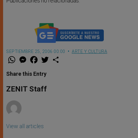
Publicaciones no relacionadas.
SEPTIEMBRE 25, 2006 00:00
ARTE Y CULTURA
W
M
F
T
S
h
e
a
w
h
a
s
c
i
a
t
s
e
t
r
Share this Entry
s
e
b
t
e
A
n
o
e
p
g
o
r
ZENIT Staff
p
e
k
r
View all articles