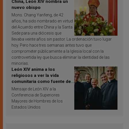
China, León XIV nombra un
nuevo obispo
Mons. Chang Yanfeng, de 42
años, ha sido nombrado en virtud
del Acuerdo entre China y la Santa
Sede para una diócesis que
llevaba veinte años sin pastor. La ordenación tuvo lugar
hoy. Pero hace tres semanas antes tuvo que
comprometer públicamente a la Iglesia local con la
controvertida ley que busca eliminar la identidad de las
minorías.
León XIV anima a los
religiosos a ver la vida
comunitaria como fuente de
inspiración y santificación
Mensaje de León XIV a la
Conferencia de Superiores
Mayores de Hombres de los
Estados Unidos