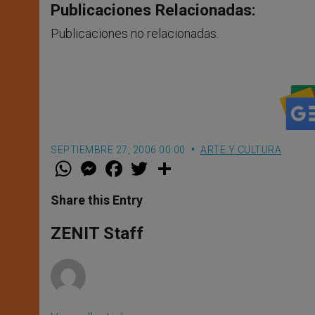
Publicaciones Relacionadas:
Publicaciones no relacionadas.
SEPTIEMBRE 27, 2006 00:00
ARTE Y CULTURA
W
M
F
T
S
h
e
a
w
h
a
s
c
i
a
t
s
e
t
r
Share this Entry
s
e
b
t
e
A
n
o
e
p
g
o
r
ZENIT Staff
p
e
k
r