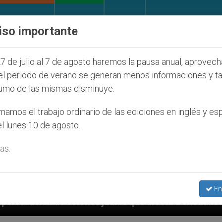
IGLESIA Y MUNDO
DOCUMENTOS
DONATIVOS
iso importante
7 de julio al 7 de agosto haremos la pausa anual, aprovec
el periodo de verano se generan menos informaciones y t
umo de las mismas disminuye.
amos el trabajo ordinario de las ediciones en inglés y es
l lunes 10 de agosto.
as.
En
judíos que afecta a cristianos (y no sólo) en Tierra 