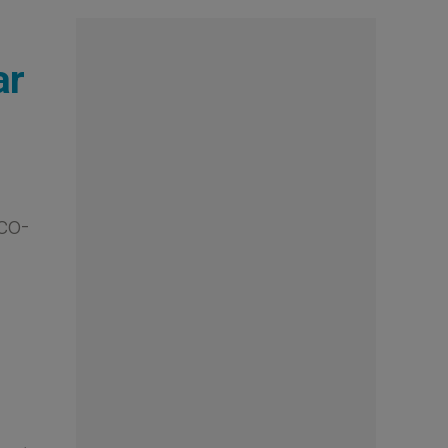
ar
co-