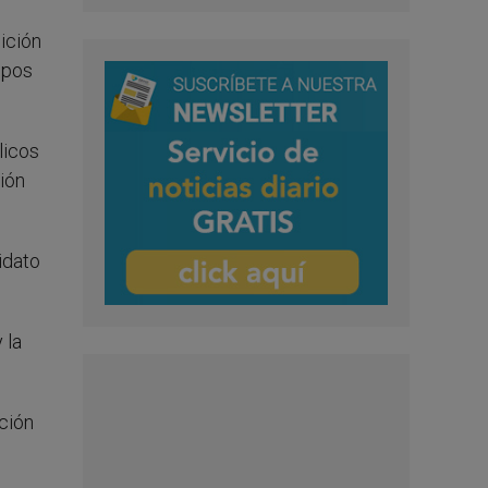
ición
ispos
licos
ción
idato
 la
ación