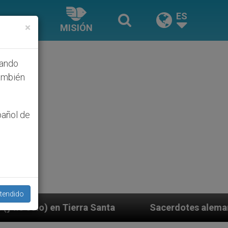
ES
×
MISIÓN
hando
ambién
pañol de
tendido
Santa
Sacerdotes alemanes fieles al Papa contes