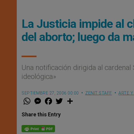
La Justicia impide al c
del aborto; luego da m
Una notificación dirigida al cardenal
ideológica»
SEPTIEMBRE 27, 2006 00:00
ZENIT STAFF
ARTE Y
W
M
F
T
S
h
e
a
w
h
a
s
c
i
a
t
s
e
t
r
Share this Entry
s
e
b
t
e
A
n
o
e
p
g
o
r
p
e
k