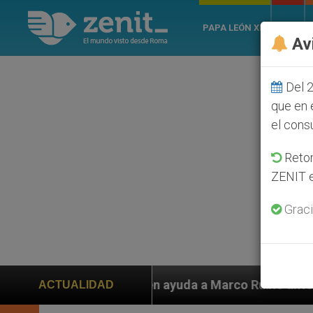
PAPA LEÓN XIV
ROMA
Av
Del 2
que en 
el cons
Retom
ZENIT e
Graci
iden ayuda a Marco Rubio ante persecución de colonos 
ACTUALIDAD