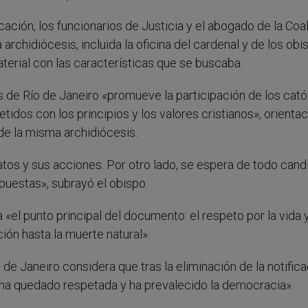
ción, los funcionarios de Justicia y el abogado de la Coal
archidiócesis, incluida la oficina del cardenal y de los ob
aterial con las características que se buscaba.
 de Río de Janeiro «promueve la participación de los cató
idos con los principios y los valores cristianos», orienta
e la misma archidiócesis.
tos y sus acciones. Por otro lado, se espera de todo cand
puestas», subrayó el obispo.
el punto principal del documento: el respeto por la vida y
ón hasta la muerte natural».
o de Janeiro considera que tras la eliminación de la notific
ña ha quedado respetada y ha prevalecido la democracia».