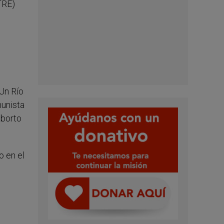
(TRE)
«Un Río
munista
aborto
o en el