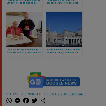
Laudato si’: la encíclica de
cruzado la Puerta Santa del
Francisco que se materializó
Vaticano? La cifra te va a
en un lugar
sorprender
León XIV deroga decisión de
Santa Sede cierra 2024 con un
Papa Francisco y reestructura
superávit de 1,6 millones de
finanzas vaticanas bajo un
euros
principio: responsabilidad
compartida
OCTUBRE 18, 2006 00:00
CIUDAD DEL VATICANO
W
M
F
T
S
h
e
a
w
h