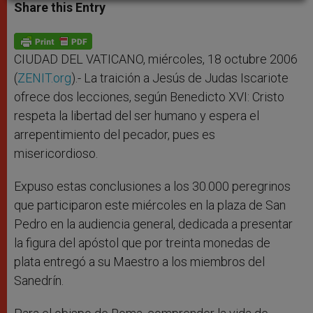
t
s
e
t
r
Share this Entry
s
e
b
t
e
A
n
o
e
p
g
o
r
p
e
k
r
CIUDAD DEL VATICANO, miércoles, 18 octubre 2006
(
ZENIT.org
).- La traición a Jesús de Judas Iscariote
ofrece dos lecciones, según Benedicto XVI: Cristo
respeta la libertad del ser humano y espera el
arrepentimiento del pecador, pues es
misericordioso.
Expuso estas conclusiones a los 30.000 peregrinos
que participaron este miércoles en la plaza de San
Pedro en la audiencia general, dedicada a presentar
la figura del apóstol que por treinta monedas de
plata entregó a su Maestro a los miembros del
Sanedrín.