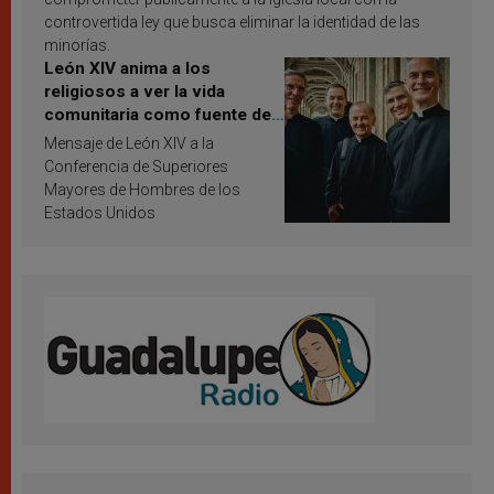
controvertida ley que busca eliminar la identidad de las
minorías.
León XIV anima a los
religiosos a ver la vida
comunitaria como fuente de
inspiración y santificación
Mensaje de León XIV a la
Conferencia de Superiores
Mayores de Hombres de los
Estados Unidos