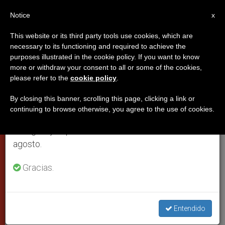
ES
Notice
×
x
Aviso importante
This website or its third party tools use cookies, which are
necessary to its functioning and required to achieve the
Del 27 de julio al 7 de agosto haremos la pausa
purposes illustrated in the cookie policy. If you want to know
Las dos lecciones de la traición
anual, aprovechando que en el periodo de verano
more or withdraw your consent to all or some of the cookies,
please refer to the
cookie policy
.
se generan menos informaciones y también el
de Judas Iscariote, según el
consumo de las mismas disminuye.
Papa
By closing this banner, scrolling this page, clicking a link or
continuing to browse otherwise, you agree to the use of cookies.
Retomamos el trabajo ordinario de las ediciones
en inglés y español de ZENIT el lunes 10 de
Intervención en la audiencia general
agosto.
sobre el apóstol que traicionó a Jesús
Gracias.
OCTUBRE 18, 2006 00:00
ZENIT STAFF
CIUDAD DEL
VATICANO
W
M
F
T
S
Entendido
h
e
a
w
h
a
s
c
i
a