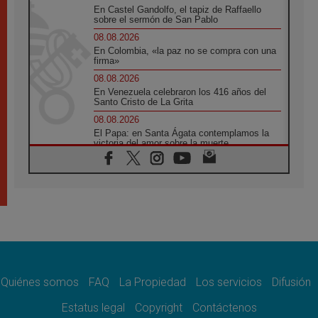
En Castel Gandolfo, el tapiz de Raffaello
sobre el sermón de San Pablo
08.08.2026
En Colombia, «la paz no se compra con una
firma»
08.08.2026
En Venezuela celebraron los 416 años del
Santo Cristo de La Grita
08.08.2026
El Papa: en Santa Ágata contemplamos la
victoria del amor sobre la muerte
08.08.2026
León XIV visitará el Santuario de la Madre
del Buen Consejo de Genazzano
07.08.2026
Filipinas: el Vicariato Apostólico de Calapán
se convierte en diócesis
07.08.2026
Honduras: Los desplazados invisibles de una
crisis olvidada
Quiénes somos
FAQ
La Propiedad
Los servicios
Difusión
07.08.2026
Bokalic: "En Argentina el Papa León señalará
Estatus legal
Copyright
Contáctenos
el compromiso del cristiano"