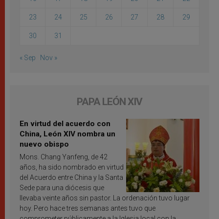
23
24
25
26
27
28
29
30
31
« Sep
Nov »
PAPA LEÓN XIV
En virtud del acuerdo con
China, León XIV nombra un
nuevo obispo
Mons. Chang Yanfeng, de 42
años, ha sido nombrado en virtud
del Acuerdo entre China y la Santa
Sede para una diócesis que
llevaba veinte años sin pastor. La ordenación tuvo lugar
hoy. Pero hace tres semanas antes tuvo que
comprometer públicamente a la Iglesia local con la