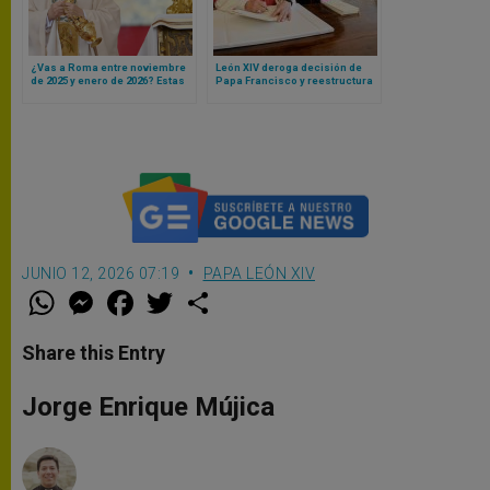
¿Vas a Roma entre noviembre
León XIV deroga decisión de
de 2025 y enero de 2026? Estas
Papa Francisco y reestructura
son las celebraciones
finanzas vaticanas bajo un
públicas que presidirá el Papa
principio: responsabilidad
compartida
JUNIO 12, 2026 07:19
PAPA LEÓN XIV
W
M
F
T
S
h
e
a
w
h
a
s
c
i
a
t
s
e
t
r
Share this Entry
s
e
b
t
e
A
n
o
e
p
g
o
r
Jorge Enrique Mújica
p
e
k
r