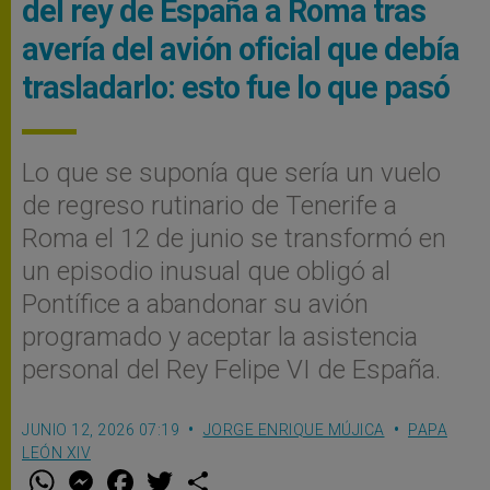
del rey de España a Roma tras
avería del avión oficial que debía
trasladarlo: esto fue lo que pasó
Lo que se suponía que sería un vuelo
de regreso rutinario de Tenerife a
Roma el 12 de junio se transformó en
un episodio inusual que obligó al
Pontífice a abandonar su avión
programado y aceptar la asistencia
personal del Rey Felipe VI de España.
JUNIO 12, 2026 07:19
JORGE ENRIQUE MÚJICA
PAPA
LEÓN XIV
W
M
F
T
S