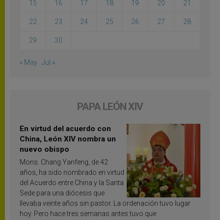
15
16
17
18
19
20
21
22
23
24
25
26
27
28
29
30
« May
Jul »
PAPA LEÓN XIV
En virtud del acuerdo con
China, León XIV nombra un
nuevo obispo
Mons. Chang Yanfeng, de 42
años, ha sido nombrado en virtud
del Acuerdo entre China y la Santa
Sede para una diócesis que
llevaba veinte años sin pastor. La ordenación tuvo lugar
hoy. Pero hace tres semanas antes tuvo que