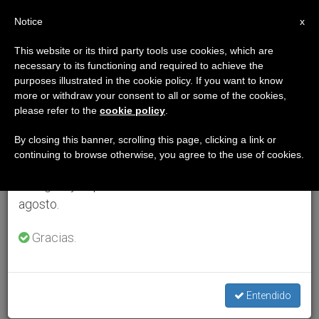
ES
Notice
×
x
Aviso importante
This website or its third party tools use cookies, which are
necessary to its functioning and required to achieve the
Del 27 de julio al 7 de agosto haremos la pausa
purposes illustrated in the cookie policy. If you want to know
anual, aprovechando que en el periodo de verano
more or withdraw your consent to all or some of the cookies,
please refer to the
cookie policy
.
se generan menos informaciones y también el
consumo de las mismas disminuye.
By closing this banner, scrolling this page, clicking a link or
continuing to browse otherwise, you agree to the use of cookies.
Retomamos el trabajo ordinario de las ediciones
en inglés y español de ZENIT el lunes 10 de
agosto.
Gracias.
Entendido