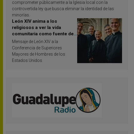
comprometer públicamente a la Iglesia local con la
controvertida ley que busca eliminar la identidad de las
minorías.
León XIV anima a los
religiosos a ver la vida
comunitaria como fuente de
inspiración y santificación
Mensaje de León XIV a la
Conferencia de Superiores
Mayores de Hombres de los
Estados Unidos