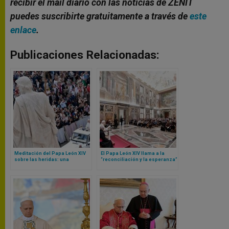
recibir el mail diario con las noticias de ZENIT
puedes suscribirte gratuitamente a través de
este
enlace
.
Publicaciones Relacionadas:
Meditación del Papa León XIV
El Papa León XIV llama a la
sobre las heridas: una
“reconciliación y la esperanza”
catequesis a partir de Cristo
en la respuesta global ante
resucitado
migrantes y refugiados