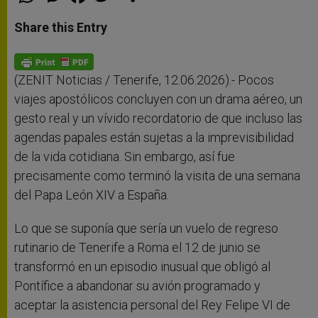
h
e
a
w
h
a
s
c
i
a
t
s
e
t
r
Share this Entry
s
e
b
t
e
A
n
o
e
p
g
o
r
p
e
k
r
(ZENIT Noticias / Tenerife, 12.06.2026).- Pocos
viajes apostólicos concluyen con un drama aéreo, un
gesto real y un vívido recordatorio de que incluso las
agendas papales están sujetas a la imprevisibilidad
de la vida cotidiana. Sin embargo, así fue
precisamente como terminó la visita de una semana
del Papa León XIV a España.
Lo que se suponía que sería un vuelo de regreso
rutinario de Tenerife a Roma el 12 de junio se
transformó en un episodio inusual que obligó al
Pontífice a abandonar su avión programado y
aceptar la asistencia personal del Rey Felipe VI de