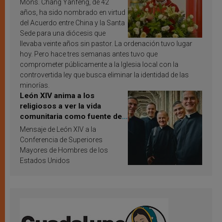
Mons. Chang Yanfeng, de 42
años, ha sido nombrado en virtud
del Acuerdo entre China y la Santa
Sede para una diócesis que
llevaba veinte años sin pastor. La ordenación tuvo lugar
hoy. Pero hace tres semanas antes tuvo que
comprometer públicamente a la Iglesia local con la
controvertida ley que busca eliminar la identidad de las
minorías.
León XIV anima a los
religiosos a ver la vida
comunitaria como fuente de
inspiración y santificación
Mensaje de León XIV a la
Conferencia de Superiores
Mayores de Hombres de los
Estados Unidos