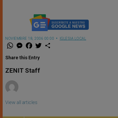
NOVIEMBRE 18, 2006 00:00
IGLESIA LOCAL
W
M
F
T
S
h
e
a
w
h
a
s
c
i
a
t
s
e
t
r
Share this Entry
s
e
b
t
e
A
n
o
e
p
g
o
r
ZENIT Staff
p
e
k
r
View all articles