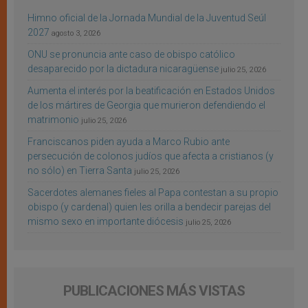
Himno oficial de la Jornada Mundial de la Juventud Seúl
2027
agosto 3, 2026
ONU se pronuncia ante caso de obispo católico
desaparecido por la dictadura nicaragüense
julio 25, 2026
Aumenta el interés por la beatificación en Estados Unidos
de los mártires de Georgia que murieron defendiendo el
matrimonio
julio 25, 2026
Franciscanos piden ayuda a Marco Rubio ante
persecución de colonos judíos que afecta a cristianos (y
no sólo) en Tierra Santa
julio 25, 2026
Sacerdotes alemanes fieles al Papa contestan a su propio
obispo (y cardenal) quien les orilla a bendecir parejas del
mismo sexo en importante diócesis
julio 25, 2026
PUBLICACIONES MÁS VISTAS