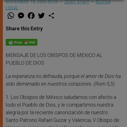
NOVIEMBRE 18, 2006 00:00
ZENIT STAFF
IGLESIA
LOCAL
W
M
F
T
S
h
e
a
w
h
a
s
c
i
a
t
s
e
t
r
Share this Entry
s
e
b
t
e
A
n
o
e
p
g
o
r
p
e
k
r
MENSAJE DE LOS OBISPOS DE MEXICO AL
PUEBLO DE DIOS
La esperanza no defrauda, porque el amor de Dios ha
sido derramado en nuestros corazones. (Rom 5,5)
1. Los Obispos de México saludamos con afecto a
todo el Pueblo de Dios, y le compartimos nuestra
alegría por la reciente canonización de nuestro
Santo Patrono Rafael Guizar y Valencia, V Obispo de