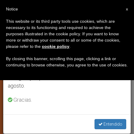
ES
Notice
×
x
Aviso importante
This website or its third party tools use cookies, which are
necessary to its functioning and required to achieve the
Del 27 de julio al 7 de agosto haremos la pausa
purposes illustrated in the cookie policy. If you want to know
Mensaje de los obispos de
anual, aprovechando que en el periodo de verano
more or withdraw your consent to all or some of the cookies,
please refer to the
cookie policy
.
se generan menos informaciones y también el
México al concluir su asamblea
consumo de las mismas disminuye.
plenaria
By closing this banner, scrolling this page, clicking a link or
continuing to browse otherwise, you agree to the use of cookies.
Retomamos el trabajo ordinario de las ediciones
en inglés y español de ZENIT el lunes 10 de
MÉXICO D.F., 18 noviembre 2006
agosto.
(
ZENIT.org
).- Mensaje de los obispos
Gracias.
de México publicado este 17 de
noviembre, al concluir su asamblea
plenaria celebrada en Cuautitlán Izcalli.
Entendido