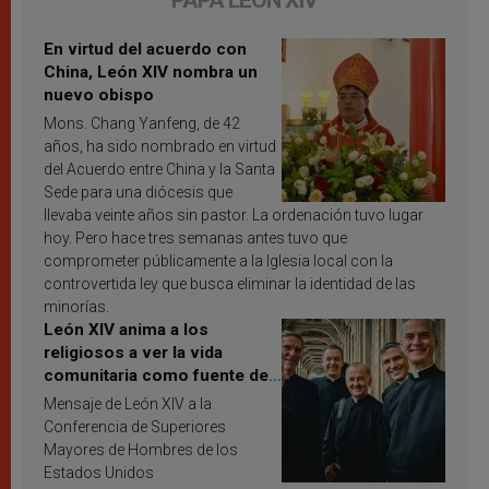
PAPA LEÓN XIV
En virtud del acuerdo con
China, León XIV nombra un
nuevo obispo
Mons. Chang Yanfeng, de 42
años, ha sido nombrado en virtud
del Acuerdo entre China y la Santa
Sede para una diócesis que
llevaba veinte años sin pastor. La ordenación tuvo lugar
hoy. Pero hace tres semanas antes tuvo que
comprometer públicamente a la Iglesia local con la
controvertida ley que busca eliminar la identidad de las
minorías.
León XIV anima a los
religiosos a ver la vida
comunitaria como fuente de
inspiración y santificación
Mensaje de León XIV a la
Conferencia de Superiores
Mayores de Hombres de los
Estados Unidos