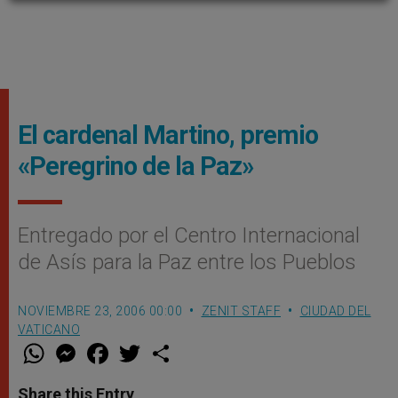
El cardenal Martino, premio
«Peregrino de la Paz»
Entregado por el Centro Internacional
de Asís para la Paz entre los Pueblos
NOVIEMBRE 23, 2006 00:00
ZENIT STAFF
CIUDAD DEL
VATICANO
W
M
F
T
S
h
e
a
w
h
a
s
c
i
a
t
s
e
t
r
Share this Entry