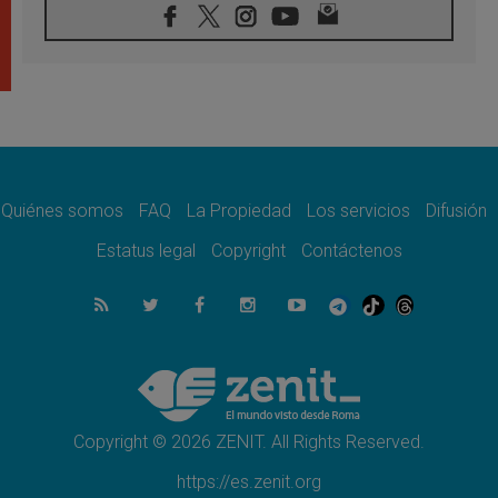
07.08.2026
Filipinas: el Vicariato Apostólico de Calapán
se convierte en diócesis
07.08.2026
Honduras: Los desplazados invisibles de una
crisis olvidada
07.08.2026
Bokalic: "En Argentina el Papa León señalará
el compromiso del cristiano"
Quiénes somos
FAQ
La Propiedad
Los servicios
Difusión
07.08.2026
La matanza de niños en Gaza no cesa: 300
Estatus legal
Copyright
Contáctenos
muertos en 300 días
07.08.2026
Tagle: La guerra desfigura el mundo, solo la
revelación de Dios lo transfigura
07.08.2026
Presentada la Trienal de Arte de las
Universidades Católicas: «Exercises in
Empathy»
Copyright © 2026 ZENIT. All Rights Reserved.
https://es.zenit.org