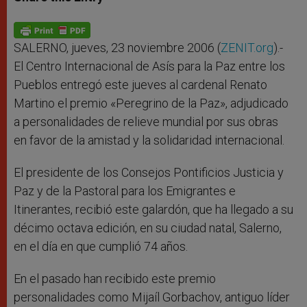
s
e
b
t
e
A
n
o
e
p
g
o
r
p
e
k
r
SALERNO, jueves, 23 noviembre 2006 (
ZENIT.org
).-
El Centro Internacional de Asís para la Paz entre los
Pueblos entregó este jueves al cardenal Renato
Martino el premio «Peregrino de la Paz», adjudicado
a personalidades de relieve mundial por sus obras
en favor de la amistad y la solidaridad internacional.
El presidente de los Consejos Pontificios Justicia y
Paz y de la Pastoral para los Emigrantes e
Itinerantes, recibió este galardón, que ha llegado a su
décimo octava edición, en su ciudad natal, Salerno,
en el día en que cumplió 74 años.
En el pasado han recibido este premio
personalidades como Mijaíl Gorbachov, antiguo líder