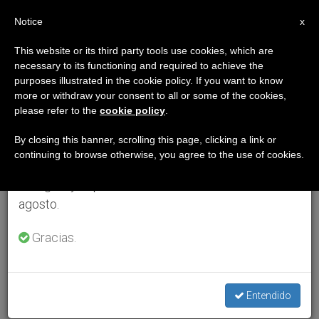
ES
Notice
×
x
Aviso importante
This website or its third party tools use cookies, which are
necessary to its functioning and required to achieve the
Del 27 de julio al 7 de agosto haremos la pausa
purposes illustrated in the cookie policy. If you want to know
anual, aprovechando que en el periodo de verano
more or withdraw your consent to all or some of the cookies,
please refer to the
cookie policy
.
se generan menos informaciones y también el
consumo de las mismas disminuye.
By closing this banner, scrolling this page, clicking a link or
continuing to browse otherwise, you agree to the use of cookies.
Retomamos el trabajo ordinario de las ediciones
en inglés y español de ZENIT el lunes 10 de
agosto.
Gracias.
Entendido