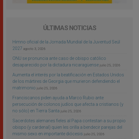
ÚLTIMAS NOTICIAS
Himno oficial de la Jornada Mundial de la Juventud Seúl
2027
agosto 3, 2026
ONU se pronuncia ante caso de obispo católico
desaparecido por la dictadura nicaragüense
julio 25, 2026
Aumenta el interés por la beatificación en Estados Unidos
de los mártires de Georgia que murieron defendiendo el
matrimonio
julio 25, 2026
Franciscanos piden ayuda a Marco Rubio ante
persecución de colonos judíos que afecta a cristianos (y
no sólo) en Tierra Santa
julio 25, 2026
Sacerdotes alemanes fieles al Papa contestan a su propio
obispo (y cardenal) quien les orilla a bendecir parejas del
mismo sexo en importante diócesis
julio 25, 2026