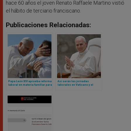
hace 60 años el joven Renato Raffaele Martino vistió
el hábito de terciario franciscano.
Publicaciones Relacionadas:
Papa León XIV aprueba reforma
Así serán las jornadas
laboral en materia familiar para
laborales en Vaticano y el
empleados del Vaticano
blindaje contra nepotismo
según nuevos Reglamentos de
León XIV