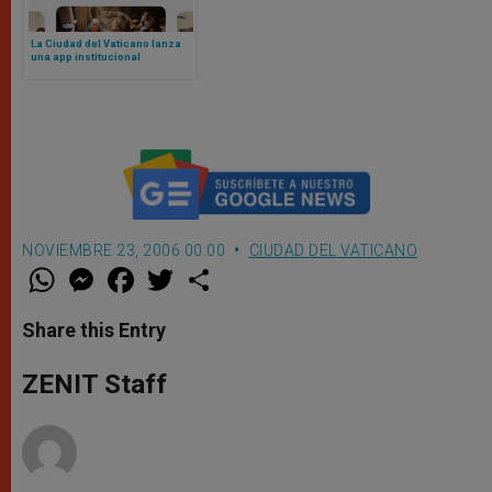
La Ciudad del Vaticano lanza
una app institucional
NOVIEMBRE 23, 2006 00:00
CIUDAD DEL VATICANO
W
M
F
T
S
h
e
a
w
h
a
s
c
i
a
t
s
e
t
r
Share this Entry
s
e
b
t
e
A
n
o
e
p
g
o
r
ZENIT Staff
p
e
k
r