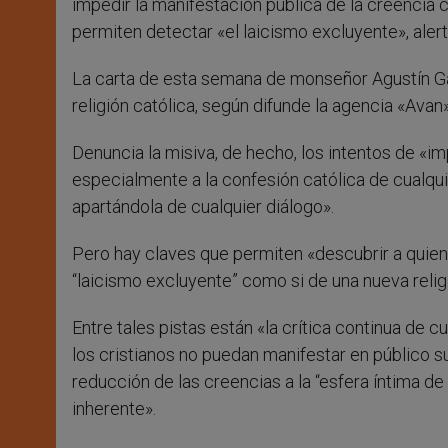
impedir la manifestación pública de la creencia c
permiten detectar «el laicismo excluyente», alert
La carta de esta semana de monseñor Agustín Gar
religión católica, según difunde la agencia «Avan
Denuncia la misiva, de hecho, los intentos de «imp
especialmente a la confesión católica de cualqu
apartándola de cualquier diálogo».
Pero hay claves que permiten «descubrir a quien, 
“laicismo excluyente” como si de una nueva religi
Entre tales pistas están «la crítica continua de c
los cristianos no puedan manifestar en público su
reducción de las creencias a la “esfera íntima de
inherente».