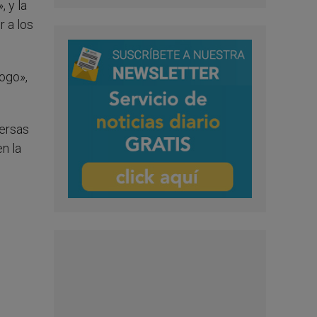
 y la
r a los
logo»,
versas
en la