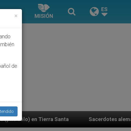
ES
×
MISIÓN
hando
ambién
pañol de
tendido
a Santa
Sacerdotes alemanes fieles al Papa cont