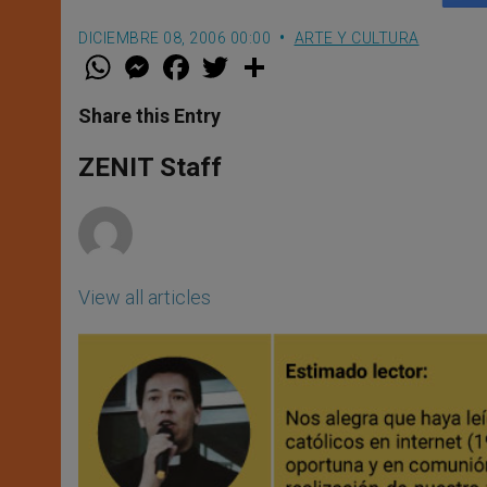
DICIEMBRE 08, 2006 00:00
ARTE Y CULTURA
W
M
F
T
S
h
e
a
w
h
a
s
c
i
a
t
s
e
t
r
Share this Entry
s
e
b
t
e
A
n
o
e
p
g
o
r
ZENIT Staff
p
e
k
r
View all articles