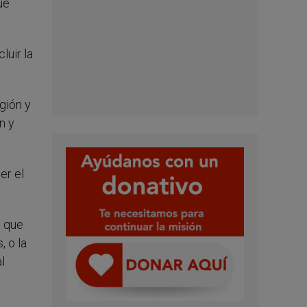
ue
uir la
igión y
n y
er el
e que
, o la
l