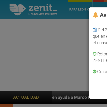
PAPA LEÓN XIV
ROMA
Av
Del 2
que en 
el cons
Retom
ZENIT e
Graci
 piden ayuda a Marco Rubio ante persecución de colono
ACTUALIDAD