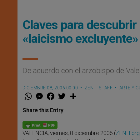
Claves para descubrir
«laicismo excluyente»
De acuerdo con el arzobispo de Val
DICIEMBRE 08, 2006 00:00
ZENIT STAFF
ARTE Y C
W
M
F
T
S
h
e
a
w
h
a
s
c
i
a
t
s
e
t
r
Share this Entry
s
e
b
t
e
A
n
o
e
p
g
o
r
p
e
k
VALENCIA, viernes, 8 diciembre 2006 (
ZENIT.org
r