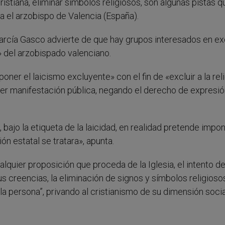
ristiana, eliminar símbolos religiosos, son algunas pistas q
a el arzobispo de Valencia (España).
cía Gasco advierte de que hay grupos interesados en excl
» del arzobispado valenciano.
oner el laicismo excluyente» con el fin de «excluir a la rel
ier manifestación pública, negando el derecho de expresió
bajo la etiqueta de la laicidad, en realidad pretende impon
ón estatal se tratara», apunta.
ualquier proposición que proceda de la Iglesia, el intento d
s creencias, la eliminación de signos y símbolos religiosos
 la persona”, privando al cristianismo de su dimensión socia