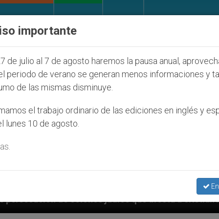
IGLESIA Y MUNDO
DOCUMENTOS
DONATIVOS
iso importante
7 de julio al 7 de agosto haremos la pausa anual, aprovec
el periodo de verano se generan menos informaciones y t
umo de las mismas disminuye.
amos el trabajo ordinario de las ediciones en inglés y es
l lunes 10 de agosto.
as.
En
s judíos que afecta a cristianos (y no sólo) en Tierr