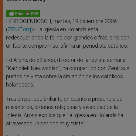
s
e
b
t
e
A
n
o
e
p
g
o
r
p
e
k
r
HERTOGENBOSCH, martes, 19 diciembre 2006
(
ZENIT.org
).- La Iglesia en Holanda está
redescubriendo la fe, no con grandes cifras, sino con
un fuerte compromiso, afirma un periodista católico.
Ed Arons, de 58 años, director de la revista semanal
“Katholiek Nieuwsblad”, ha compartido con Zenit sus
puntos de vista sobre la situación de los católicos
holandeses.
Tras un periodo brillante en cuanto a presencia de
misioneros, órdenes religiosas y vivacidad de la
Iglesia, Arons explica que “la Iglesia en Holanda ha
atravesado un periodo muy triste”.