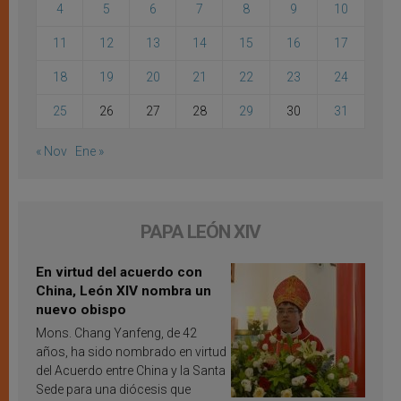
4
5
6
7
8
9
10
11
12
13
14
15
16
17
18
19
20
21
22
23
24
25
26
27
28
29
30
31
« Nov
Ene »
PAPA LEÓN XIV
En virtud del acuerdo con
China, León XIV nombra un
nuevo obispo
Mons. Chang Yanfeng, de 42
años, ha sido nombrado en virtud
del Acuerdo entre China y la Santa
Sede para una diócesis que