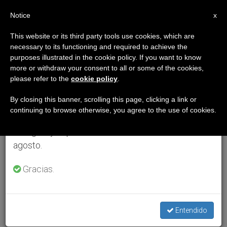
ES
Notice
×
x
Aviso importante
This website or its third party tools use cookies, which are
necessary to its functioning and required to achieve the
Del 27 de julio al 7 de agosto haremos la pausa
purposes illustrated in the cookie policy. If you want to know
anual, aprovechando que en el periodo de verano
more or withdraw your consent to all or some of the cookies,
please refer to the
cookie policy
.
se generan menos informaciones y también el
consumo de las mismas disminuye.
By closing this banner, scrolling this page, clicking a link or
continuing to browse otherwise, you agree to the use of cookies.
Retomamos el trabajo ordinario de las ediciones
en inglés y español de ZENIT el lunes 10 de
agosto.
Gracias.
Entendido