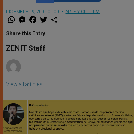
DICIEMBRE 19, 2006 00:00
ARTE Y CULTURA
W
M
F
T
S
h
e
a
w
h
a
s
c
i
a
t
s
e
t
r
Share this Entry
s
e
b
t
e
A
n
o
e
p
g
o
r
ZENIT Staff
p
e
k
r
View all articles