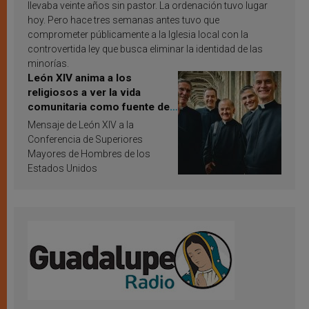
llevaba veinte años sin pastor. La ordenación tuvo lugar
hoy. Pero hace tres semanas antes tuvo que
comprometer públicamente a la Iglesia local con la
controvertida ley que busca eliminar la identidad de las
minorías.
León XIV anima a los
religiosos a ver la vida
comunitaria como fuente de
inspiración y santificación
Mensaje de León XIV a la
Conferencia de Superiores
Mayores de Hombres de los
Estados Unidos