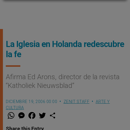
La Iglesia en Holanda redescubre
la fe
Afirma Ed Arons, director de la revista
“Katholiek Nieuwsblad”
DICIEMBRE 19, 2006 00:00
ZENIT STAFF
ARTE Y
CULTURA
W
M
F
T
S
h
e
a
w
h
a
s
c
i
a
t
s
e
t
r
Share this Entry