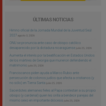
ÚLTIMAS NOTICIAS
Himno oficial de la Jornada Mundial de la Juventud Seúl
2027
agosto 3, 2026
ONU se pronuncia ante caso de obispo católico
desaparecido por la dictadura nicaragüense
julio 25, 2026
Aumenta el interés por la beatificación en Estados Unidos
de los mártires de Georgia que murieron defendiendo el
matrimonio
julio 25, 2026
Franciscanos piden ayuda a Marco Rubio ante
persecución de colonos judíos que afecta a cristianos (y
no sólo) en Tierra Santa
julio 25, 2026
Sacerdotes alemanes fieles al Papa contestan a su propio
obispo (y cardenal) quien les orilla a bendecir parejas del
mismo sexo en importante diócesis
julio 25, 2026