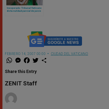
Inesperado: Tribunal Vaticano
dicta nulidad parcial de juicio
contra cardenal Becciu y pide
repetirlo
FEBRERO 14, 2007 00:00
CIUDAD DEL VATICANO
W
M
F
T
S
h
e
a
w
h
a
s
c
i
a
t
s
e
t
r
Share this Entry
s
e
b
t
e
A
n
o
e
p
g
o
r
ZENIT Staff
p
e
k
r