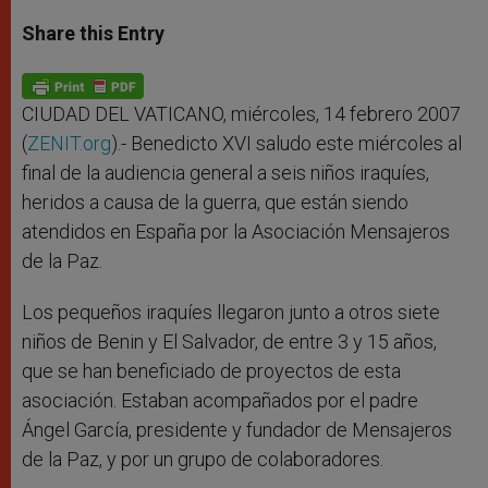
a
s
c
i
a
t
s
e
t
r
Share this Entry
s
e
b
t
e
A
n
o
e
p
g
o
r
p
e
k
r
CIUDAD DEL VATICANO, miércoles, 14 febrero 2007
(
ZENIT.org
).- Benedicto XVI saludo este miércoles al
final de la audiencia general a seis niños iraquíes,
heridos a causa de la guerra, que están siendo
atendidos en España por la Asociación Mensajeros
de la Paz.
Los pequeños iraquíes llegaron junto a otros siete
niños de Benin y El Salvador, de entre 3 y 15 años,
que se han beneficiado de proyectos de esta
asociación. Estaban acompañados por el padre
Ángel García, presidente y fundador de Mensajeros
de la Paz, y por un grupo de colaboradores.