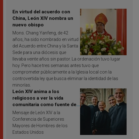
En virtud del acuerdo con
China, León XIV nombra un
nuevo obispo
Mons. Chang Yanfeng, de 42
años, ha sido nombrado en virtud
del Acuerdo entre China y la Santa
Sede para una diócesis que
llevaba veinte años sin pastor. La ordenación tuvo lugar
hoy. Pero hace tres semanas antes tuvo que
comprometer públicamente a la Iglesia local con la
controvertida ley que busca eliminar la identidad de las
minorías.
León XIV anima a los
religiosos a ver la vida
comunitaria como fuente de
inspiración y santificación
Mensaje de León XIV a la
Conferencia de Superiores
Mayores de Hombres de los
Estados Unidos