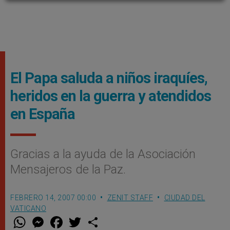
El Papa saluda a niños iraquíes,
heridos en la guerra y atendidos
en España
Gracias a la ayuda de la Asociación
Mensajeros de la Paz.
FEBRERO 14, 2007 00:00
ZENIT STAFF
CIUDAD DEL
VATICANO
W
M
F
T
S
h
e
a
w
h