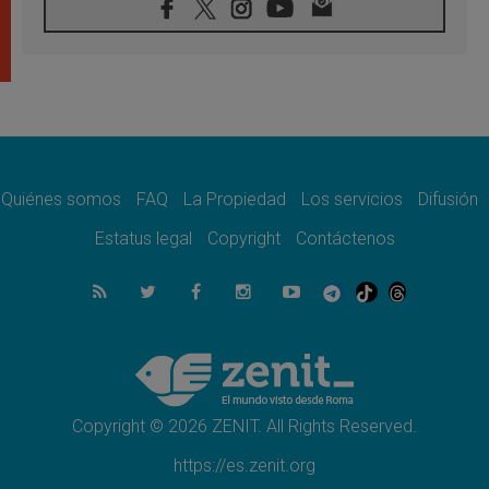
08.08.2026
León XIV visitará el Santuario de la Madre
del Buen Consejo de Genazzano
07.08.2026
Filipinas: el Vicariato Apostólico de Calapán
se convierte en diócesis
07.08.2026
Honduras: Los desplazados invisibles de una
crisis olvidada
Quiénes somos
FAQ
La Propiedad
Los servicios
Difusión
07.08.2026
Bokalic: "En Argentina el Papa León señalará
Estatus legal
Copyright
Contáctenos
el compromiso del cristiano"
07.08.2026
La matanza de niños en Gaza no cesa: 300
muertos en 300 días
07.08.2026
Tagle: La guerra desfigura el mundo, solo la
revelación de Dios lo transfigura
Copyright © 2026 ZENIT. All Rights Reserved.
https://es.zenit.org