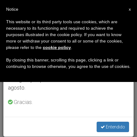
ES
Notice
×
x
Aviso importante
This website or its third party tools use cookies, which are
necessary to its functioning and required to achieve the
Del 27 de julio al 7 de agosto haremos la pausa
purposes illustrated in the cookie policy. If you want to know
anual, aprovechando que en el periodo de verano
more or withdraw your consent to all or some of the cookies,
please refer to the
cookie policy
.
se generan menos informaciones y también el
consumo de las mismas disminuye.
By closing this banner, scrolling this page, clicking a link or
continuing to browse otherwise, you agree to the use of cookies.
Retomamos el trabajo ordinario de las ediciones
en inglés y español de ZENIT el lunes 10 de
agosto.
Gracias.
Entendido