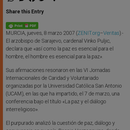
h
e
a
w
h
a
s
c
i
a
t
s
e
t
r
Share this Entry
s
e
b
t
e
A
n
o
e
p
g
o
r
p
e
k
r
MURCIA, jueves, 8 marzo 2007 (
ZENIT.org
–
Veritas
).-
El arzobispo de Sarajevo, cardenal Vinko Puljic,
declara que «así como la paz es esencial para el
hombre, el hombre es esencial para la paz».
Sus afirmaciones resonaron en las VI Jornadas
Internacionales de Caridad y Voluntariado
organizadas por la Universidad Católica San Antonio
(UCAM), en las que ha impartido, el 7 de marzo, una
conferencia bajo el título «La paz y el diálogo
interreligioso».
El purpurado analizó la cuestión de paz, diálogo y