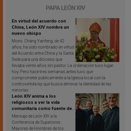
PAPA LEÓN XIV
En virtud del acuerdo con
China, León XIV nombra un
nuevo obispo
Mons. Chang Yanfeng, de 42
años, ha sido nombrado en virtud
del Acuerdo entre China y la Santa
Sede para una diócesis que
llevaba veinte años sin pastor. La ordenación tuvo lugar
hoy. Pero hace tres semanas antes tuvo que
comprometer públicamente a la Iglesia local con la
controvertida ley que busca eliminar la identidad de las
minorías.
León XIV anima a los
religiosos a ver la vida
comunitaria como fuente de
inspiración y santificación
Mensaje de León XIV a la
Conferencia de Superiores
Mayores de Hombres de los