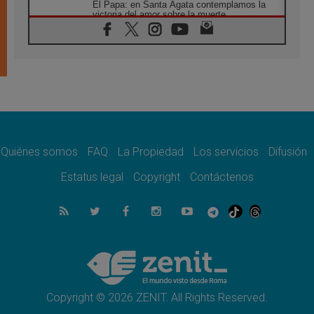
El Papa: en Santa Ágata contemplamos la
victoria del amor sobre la muerte
08.08.2026
León XIV visitará el Santuario de la Madre
del Buen Consejo de Genazzano
07.08.2026
Filipinas: el Vicariato Apostólico de Calapán
se convierte en diócesis
07.08.2026
Honduras: Los desplazados invisibles de una
crisis olvidada
Quiénes somos
FAQ
La Propiedad
Los servicios
Difusión
07.08.2026
Bokalic: "En Argentina el Papa León señalará
Estatus legal
Copyright
Contáctenos
el compromiso del cristiano"
07.08.2026
La matanza de niños en Gaza no cesa: 300
muertos en 300 días
07.08.2026
Tagle: La guerra desfigura el mundo, solo la
revelación de Dios lo transfigura
Copyright © 2026 ZENIT. All Rights Reserved.