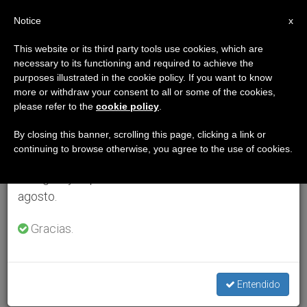
ES
Notice
×
x
Aviso importante
This website or its third party tools use cookies, which are
necessary to its functioning and required to achieve the
Del 27 de julio al 7 de agosto haremos la pausa
purposes illustrated in the cookie policy. If you want to know
anual, aprovechando que en el periodo de verano
more or withdraw your consent to all or some of the cookies,
please refer to the
cookie policy
.
se generan menos informaciones y también el
consumo de las mismas disminuye.
By closing this banner, scrolling this page, clicking a link or
continuing to browse otherwise, you agree to the use of cookies.
Retomamos el trabajo ordinario de las ediciones
en inglés y español de ZENIT el lunes 10 de
agosto.
Gracias.
Entendido