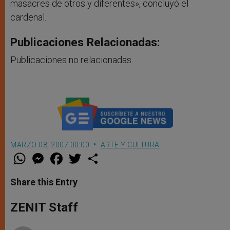
masacres de otros y diferentes», concluyó el
cardenal.
Publicaciones Relacionadas:
Publicaciones no relacionadas.
MARZO 08, 2007 00:00
ARTE Y CULTURA
W
M
F
T
S
h
e
a
w
h
a
s
c
i
a
t
s
e
t
r
Share this Entry
s
e
b
t
e
A
n
o
e
p
g
o
r
ZENIT Staff
p
e
k
r